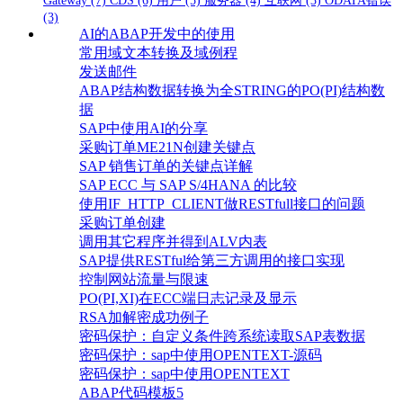
Gateway
(7)
CDS
(6)
用户
(5)
服务器
(4)
互联网
(3)
ODATA错误
(3)
AI的ABAP开发中的使用
常用域文本转换及域例程
发送邮件
ABAP结构数据转换为全STRING的PO(PI)结构数
据
SAP中使用AI的分享
采购订单ME21N创建关键点
SAP 销售订单的关键点详解
SAP ECC 与 SAP S/4HANA 的比较
使用IF_HTTP_CLIENT做RESTfull接口的问题
采购订单创建
调用其它程序并得到ALV内表
SAP提供RESTful给第三方调用的接口实现
控制网站流量与限速
PO(PI,XI)在ECC端日志记录及显示
RSA加解密成功例子
密码保护：自定义条件跨系统读取SAP表数据
密码保护：sap中使用OPENTEXT-源码
密码保护：sap中使用OPENTEXT
ABAP代码模板5