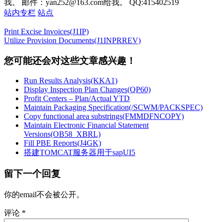
我。 邮件：yan252@163.com给我。 QQ:415402519
站内专栏
站点
Print Excise Invoices(J1IP)
Utilize Provision Documents(J1INPRREV)
您可能还会对这些文章感兴趣！
Run Results Analysis(KKA1)
Display Inspection Plan Changes(QP60)
Profit Centers – Plan/Actual YTD
Maintain Packaging Specification(/SCWM/PACKSPEC)
Copy functional area substrings(FMMDFNCOPY)
Maintain Electronic Financial Statement
Versions(OB58_XBRL)
Fill PBE Reports(J4GK)
搭建TOMCAT服务器用于sapUI5
留下一个回复
你的email不会被公开。
评论
*