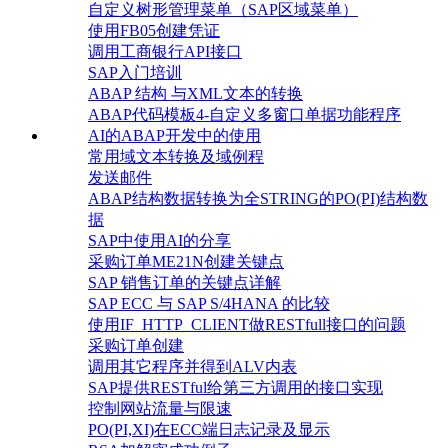
自定义树形管理菜单（SAP区域菜单）
使用FB05创建凭证
调用工商银行API接口
SAP入门培训
ABAP 结构 与XML文本的转换
ABAP代码模板4-自定义多窗口单据功能程序
AI的ABAP开发中的使用
常用域文本转换及域例程
发送邮件
ABAP结构数据转换为全STRING的PO(PI)结构数
据
SAP中使用AI的分享
采购订单ME21N创建关键点
SAP 销售订单的关键点详解
SAP ECC 与 SAP S/4HANA 的比较
使用IF_HTTP_CLIENT做RESTfull接口的问题
采购订单创建
调用其它程序并得到ALV内表
SAP提供RESTful给第三方调用的接口实现
控制网站流量与限速
PO(PI,XI)在ECC端日志记录及显示