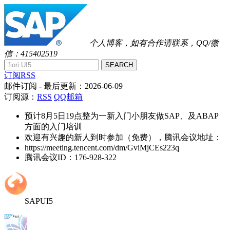
个人博客，如有合作请联系，QQ/微
信：415402519
SEARCH
订阅RSS
邮件订阅
- 最后更新：
2026-06-09
订阅源：
RSS
QQ邮箱
预计8月5日19点整为一新入门小朋友做SAP、及ABAP
方面的入门培训
欢迎有兴趣的新人到时参加（免费），腾讯会议地址：
https://meeting.tencent.com/dm/GviMjCEs223q
腾讯会议ID：176-928-322
SAPUI5