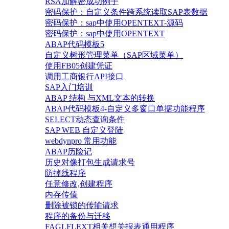
RSA加解密成功例子
密码保护：自定义条件跨系统读取SAP表数据
密码保护：sap中使用OPENTEXT-源码
密码保护：sap中使用OPENTEXT
ABAP代码模板5
自定义树形管理菜单（SAP区域菜单）
使用FB05创建凭证
调用工商银行API接口
SAP入门培训
ABAP 结构 与XML文本的转换
ABAP代码模板4-自定义多窗口单据功能程序
SELECT动态查询条件
SAP WEB 自定义登陆
webdynpro 常用功能
ABAP历险记
历史对像打包生成请求号
防掉线程序
任意修改,创建程序
内存传值
删除被锁的传输请求
程序的备份与迁移
FAGLFLEXT相关想关报表通用程序