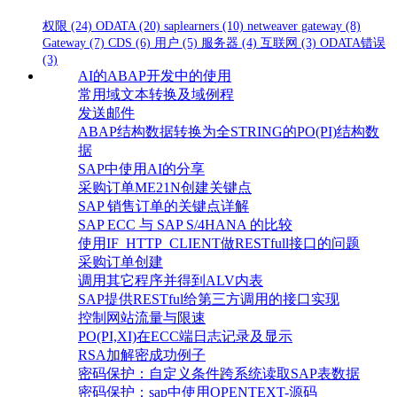
权限
(24)
ODATA
(20)
saplearners
(10)
netweaver gateway
(8)
Gateway
(7)
CDS
(6)
用户
(5)
服务器
(4)
互联网
(3)
ODATA错误
(3)
AI的ABAP开发中的使用
常用域文本转换及域例程
发送邮件
ABAP结构数据转换为全STRING的PO(PI)结构数
据
SAP中使用AI的分享
采购订单ME21N创建关键点
SAP 销售订单的关键点详解
SAP ECC 与 SAP S/4HANA 的比较
使用IF_HTTP_CLIENT做RESTfull接口的问题
采购订单创建
调用其它程序并得到ALV内表
SAP提供RESTful给第三方调用的接口实现
控制网站流量与限速
PO(PI,XI)在ECC端日志记录及显示
RSA加解密成功例子
密码保护：自定义条件跨系统读取SAP表数据
密码保护：sap中使用OPENTEXT-源码