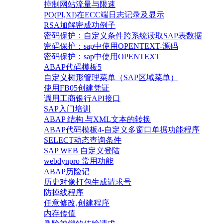
控制网站流量与限速
PO(PI,XI)在ECC端日志记录及显示
RSA加解密成功例子
密码保护：自定义条件跨系统读取SAP表数据
密码保护：sap中使用OPENTEXT-源码
密码保护：sap中使用OPENTEXT
ABAP代码模板5
自定义树形管理菜单（SAP区域菜单）
使用FB05创建凭证
调用工商银行API接口
SAP入门培训
ABAP 结构 与XML文本的转换
ABAP代码模板4-自定义多窗口单据功能程序
SELECT动态查询条件
SAP WEB 自定义登陆
webdynpro 常用功能
ABAP历险记
历史对像打包生成请求号
防掉线程序
任意修改,创建程序
内存传值