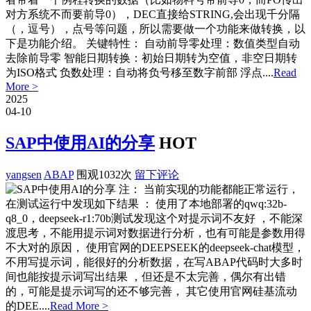
对方系统不而要前导0），DEC直接给STRING,会出现千分隔
（，逗号），点号等问题，所以需要做一个功能来做转换，以
下是功能介绍。 关键特性： 自动前导零处理：数值类型自动
去除前导零 智能日期转换：初始日期转为空值，非空日期转
为ISO格式 负数处理：自动将负号移至数字前部 浮点....
Read
More >
2025
04-10
SAP中使用AI的分享
HOT
yangsen
ABAP
围观1032次
留下评论
注： 当前实现的功能都能正常运行，
在测试运行中发现如下结果 ： 使用了本地部署的qwq:32b-
q8_0，deepseek-r1:70b测试发现这个对提示词不友好 ，不能深
渡思考，不能用提示词对数据进行分析，也有可能是参数用得
不大对的原因， 使用官网的DEEPSEEK的deepseek-chat模型，
不用写提示词，能很好的分析数据，在写ABAP代码时大多时
间也能按提示词写出结果 ，但还是不太完善，偶尔有出错
的，可能是提示词写的还不够完善， 其它使用官网硅基流动
的DEE....
Read More >