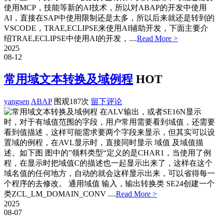
使用MCP，技能等新的AI技术，所以对ABAP的开发中使用
AI，直接在SAP中使用限制还是太多，所以后来就还是转到的
VSCODE，TRAE,ECLIPSE来使用AI辅助开发，下面主要介
绍TRAE,ECLIPSE中使用AI的开发，....
Read More >
2025
08-12
常用域文本转换及域例程
HOT
yangsen
ABAP
围观187次
留下评论
在ALV输出，或者SE16N显示
时，对于有域值范围的字段，用户常用需要看到域值，还需要
看到值描述，这样可能需求要两个字段来显示，但其实可以设
置域的例程，在AVL显示时，直接同时显示 域值 及域值描
述。如下图 图中的”领料类型“定义的是CHAR1，当使用了例
程，在显示时把域值C的描述也一起显示出来了，这样在这个
域名值的任何地方，自动的就会这样显示出来，可以省得每一
个程序的去修改。 通用域值 输入，输出转换类 SE24创建一个
类ZCL_LM_DOMAIN_CONV ....
Read More >
2025
08-07