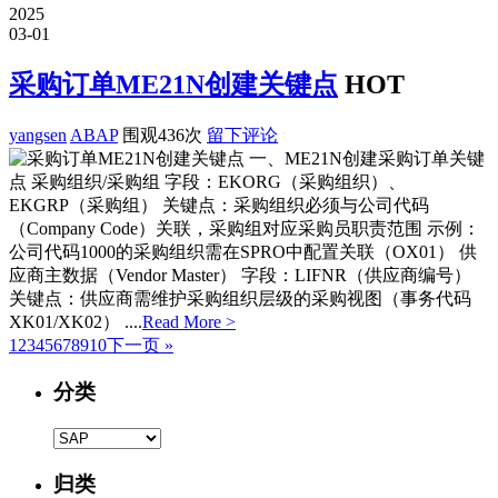
2025
03-01
采购订单ME21N创建关键点
HOT
yangsen
ABAP
围观436次
留下评论
一、ME21N创建采购订单关键
点 采购组织/采购组 字段：EKORG（采购组织）、
EKGRP（采购组） 关键点：采购组织必须与公司代码
（Company Code）关联，采购组对应采购员职责范围 示例：
公司代码1000的采购组织需在SPRO中配置关联（OX01） 供
应商主数据（Vendor Master） 字段：LIFNR（供应商编号）
关键点：供应商需维护采购组织层级的采购视图（事务代码
XK01/XK02） ....
Read More >
1
2
3
4
5
6
7
8
9
10
下一页 »
分类
分
类
归类