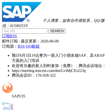
个人博客，如有合作请联系，QQ/微
信：415402519
SEARCH
订阅RSS
邮件订阅
- 最后更新：
2026-06-09
订阅源：
RSS
QQ邮箱
预计8月5日19点整为一新入门小朋友做SAP、及ABAP
方面的入门培训
欢迎有兴趣的新人到时参加（免费），腾讯会议地址：
https://meeting.tencent.com/dm/GviMjCEs223q
腾讯会议ID：176-928-322
SAPUI5