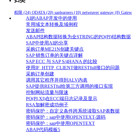
归类
权限
(24)
ODATA
(20)
saplearners
(10)
netweaver gateway
(8)
Gatew
AI的ABAP开发中的使用
常用域文本转换及域例程
发送邮件
ABAP结构数据转换为全STRING的PO(PI)结构数据
SAP中使用AI的分享
采购订单ME21N创建关键点
SAP 销售订单的关键点详解
SAP ECC 与 SAP S/4HANA 的比较
使用IF_HTTP_CLIENT做RESTfull接口的问题
采购订单创建
调用其它程序并得到ALV内表
SAP提供RESTful给第三方调用的接口实现
控制网站流量与限速
PO(PI,XI)在ECC端日志记录及显示
RSA加解密成功例子
密码保护：自定义条件跨系统读取SAP表数据
密码保护：sap中使用OPENTEXT-源码
密码保护：sap中使用OPENTEXT
ABAP代码模板5