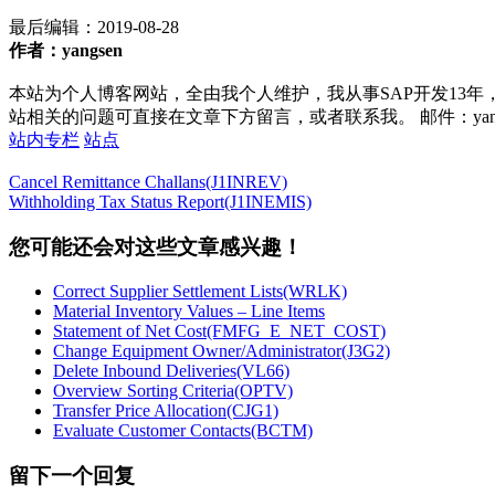
最后编辑：
2019-08-28
作者：yangsen
本站为个人博客网站，全由我个人维护，我从事SAP开发13年
站相关的问题可直接在文章下方留言，或者联系我。 邮件：yan252@16
站内专栏
站点
Cancel Remittance Challans(J1INREV)
Withholding Tax Status Report(J1INEMIS)
您可能还会对这些文章感兴趣！
Correct Supplier Settlement Lists(WRLK)
Material Inventory Values – Line Items
Statement of Net Cost(FMFG_E_NET_COST)
Change Equipment Owner/Administrator(J3G2)
Delete Inbound Deliveries(VL66)
Overview Sorting Criteria(OPTV)
Transfer Price Allocation(CJG1)
Evaluate Customer Contacts(BCTM)
留下一个回复