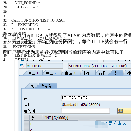
28
NOT
_
FOUND
=
1
29
OTHERS
=
2.
30
31
32
CALL FUNCTION
'LIST_TO_ASCI'
33
" EXPORTING
34
" LIST_INDEX = -1
35
TABLES
程序中LT_TAB_DATA就得到了ALV的内表数据，内表中的
36
LISTASCI
=
LT
_
TAB
_
DATA
（从第6行开始，第5行为—分隔附），每个TITLE就会有一行，
37
LISTOBJECT
=
LT
_
TAB
38
EXCEPTIONS
39
EMPTY
_
LIST
=
1
后面只要把此内表的数据整理到当前程序的内表中就可以了
40
LIST
_
INDEX
_
INVALID
=
2
41
OTHERS
=
3.