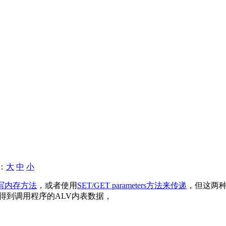
：
大
中
小
写内存方法
，或者使用
SET/GET parameters方法来传递
，但这两种
得到调用程序的ALV内表数据，