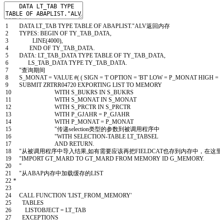
1
DATA
LT
_
TAB
TYPE
TABLE
OF
ABAPLIST
.
"ALV返回内存
2
TYPES
:
BEGIN OF
TY
_
TAB
_
DATA
,
3
LINE
(
4000
)
,
4
END OF
TY
_
TAB
_
DATA
.
5
DATA
:
LT
_
TAB
_
DATA
TYPE
TABLE
OF
TY
_
TAB
_
DATA
,
6
LS
_
TAB
_
DATA
TYPE
TY
_
TAB
_
DATA
.
7
"查询期间
8
S
_
MONAT
=
VALUE
#
(
(
SIGN
=
'I'
OPTION
=
'BT'
LOW
=
P
_
MONAT
HIGH
=
9
SUBMIT
ZRTRR04720
EXPORTING
LIST
TO
MEMORY
10
WITH
S
_
BUKRS
IN
S
_
BUKRS
11
WITH
S
_
MONAT
IN
S
_
MONAT
12
WITH
S
_
PRCTR
IN
S
_
PRCTR
13
WITH
P
_
GJAHR
=
P
_
GJAHR
14
WITH
P
_
MONAT
=
P
_
MONAT
15
"传递selection类型的参数到被调用程序中
16
"WITH SELECTION-TABLE LT_TABSEL
17
AND
RETURN
.
18
"从被调用程序中导入结果,如有需要应该再把FIELDCAT也存到内存中，在这
19
"IMPORT GT_MARD TO GT_MARD FROM MEMORY ID G_MEMORY.
20
"
21
"从ABAP内存中加载缓存的LIST
22
*
23
24
CALL FUNCTION
'LIST_FROM_MEMORY'
25
TABLES
26
LISTOBJECT
=
LT
_
TAB
27
EXCEPTIONS