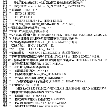
436
472
* PW_ITEM1-ZYCDL = LS_ZLMT03820_LB-ZYCDL.
PW
_
ITEM1
-
LIFNR
=
LS
_
EKKO
-
LIFNR
.
"纸质合同编号
437
473
* PW_ITEM1-ZYCXLMS = LS_ZLMT03820_LB-ZYCXLMS.
ENDIF
.
438
474
* ENDIF.
SELECT
SINGLE
*
439
475
*
INTO
LS
_
EKPO
440
476
FROM
EKPO
441
477
*
WHERE
EBELN
=
PW
_
ITEM1
-
EBELN
442
478
* IF ZLMS_ZLME01161_HEAD-ZYSFS = 'A'."门到门
AND
EBELP
=
PW
_
ITEM1
-
EBELP
443
479
**EBELN."采购凭证号
* AND WERKS = L_WERKS
444
480
**EBELP."采购凭证的项目编号
.
445
481
**ZYCXL."异常小类 PERFORM CHECK_FIELD_INITIAL USING ZLMS_Z
IF
SY
-
SUBRC
=
0.
446
482
'ZLMS_ZLME01161_HEAD-DBZGYGH'.
PW
_
ITEM1
-
MATNR
=
LS
_
EKPO
-
MATNR
.
"物料号
447
483
**ZYCJS."异常件数
PW
_
ITEM1
-
EMATN
=
LS
_
EKPO
-
EMATN
.
"小料号
448
484
**ZBZ."备注 IF GV_STATUS = 'E'.
ENDIF
.
449
485
**ZSL."数量 CLEAR GV_STATUS.
450
486
**ZJS."件数 MESSAGE E013(ZLM01)."请填写必填项！
ENDIF
.
451
487
**ZDJZL."单件重量(公斤）
PW
_
ITEM1
-
ZYCZL
=
PW
_
ITEM1
-
ZYCJS
*
PW
_
ITEM1
-
ZDJZL
.
"异常重
452
488
* IF PW_ITEM1-EBELN IS NOT INITIAL AND PW_ITEM1-EBELP IS NOT IN
量 = 异常件数*单件重量；KG单位转单据单位输入
453
489
* SELECT SINGLE *
IF
PW
_
ITEM1
-
MATNR
IS
NOT
INITIAL
.
454
490
* INTO @DATA(LS_EKPO)
SELECT
SINGLE
MAKTX
455
491
* FROM EKPO
INTO
PW
_
ITEM1
-
MAKTX
456
492
* WHERE EBELN = @PW_ITEM1-EBELN
FROM
MAKT
457
493
* AND EBELP = @PW_ITEM1-EBELP
WHERE
MATNR
=
PW
_
ITEM1
-
MATNR
458
494
* AND WERKS = @ZLMS_ZLME01161_HEAD-WERKS.
AND
SPRAS
=
SY
-
LANGU
.
459
495
* IF SY-SUBRC <> 0.
ENDIF
.
460
496
* MESSAGE E504(ZLM02) WITH ZLMS_ZLME01161_HEAD-WERKS PW_
461
497
."采购订单&1项目&2不存在
IF
PW
_
ITEM1
-
EMATN
IS
NOT
INITIAL
.
462
498
* ENDIF.
SELECT
SINGLE
MAKTX
463
499
* PW_ITEM1-MEINS = LS_EKPO-MEINS.
INTO
PW
_
ITEM1
-
EMAKTX
464
500
* PW_ITEM1-WERKS = LS_EKPO-WERKS.
FROM
MAKT
465
501
* SELECT SINGLE *
WHERE
MATNR
=
PW
_
ITEM1
-
EMATN