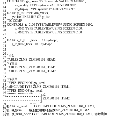
CONSTANTS
:
gv
_
create
TYPE
sy
-
tcode
VALUE
'ZLM03991'
,
13
gv
_
modify
TYPE
sy
-
tcode
VALUE
'ZLM03992'
,
14
gv
_
display
TYPE
sy
-
tcode
VALUE
'ZLM03993'
.
15
DATA
:
gt
_
list
TYPE
vrm
_
values
,
16
gw
_
list
LIKE
LINE
OF
gt
_
list
.
17
"TC COMP
18
CONTROLS
:
tc
_
0100
TYPE
TABLEVIEW
USING
SCREEN
0100
,
19
tc
_
0101
TYPE
TABLEVIEW
USING
SCREEN
0100
,
20
tc
_
0102
TYPE
TABLEVIEW
USING
SCREEN
0100.
21
22
DATA
:
g
_
tc
_
0101
_
lines
LIKE
sy
-
loopc
,
23
g
_
tc
_
0102
_
lines
LIKE
sy
-
loopc
.
24
25
26
"抬头：
27
TABLES
:
ZLMS
_
ZLME01161
_
HEAD
.
28
"行项目
29
TABLES
:
ZLMS
_
ZLME01161
_
ITEM1
.
30
TABLES
:
ZLMS
_
ZLME01161
_
ITEM2
.
31
32
"行项目
33
TYPES
:
BEGIN OF
gty
_
item1
.
34
INCLUDE TYPE
ZLMS
_
ZLME01161
_
ITEM1
.
ABAP
35
TYPES
:
END OF
gty
_
item1
.
36
TYPES
:
BEGIN OF
gty
_
item2
.
37
INCLUDE TYPE
ZLMS
_
ZLME01161
_
ITEM2
.
38
TYPES
:
END OF
gty
_
item2
.
39
DATA
:
gt
_
item1
TYPE
TABLE
OF
ZLMS
_
ZLME01161
_
ITEM1
,
1
*&---------------------------------------------------------------------*
40
gt
_
item2
TYPE
TABLE
OF
ZLMS
_
ZLME01161
_
ITEM2
,
2
*& 包含 ZLME00140_MAIN
41
gt
_
item1
_
delete
TYPE
TABLE
OF
ZLMS
_
ZLME01161
_
ITEM1
,
"存放删除
3
*&---------------------------------------------------------------------*
42