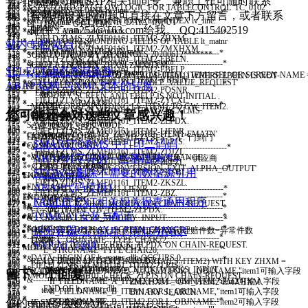
* CLEAR lv_line.
学习的过程， 有SAP相关询问专、兼职工作可随时联系
ENDMODULE
.
143
WHEN
OTHERS
.
242
211
68
*&SPWIZARD: PAI FLOW LOGIC FOR TABLECONTROL 'TC_0102'
108
* GET CURSOR LINE lv_line.
*&---------------------------------------------------------------------*
144
ENDCASE
.
LT
_
ITEM1
=
GT
_
ITEM1
.
我。 有网站相关的问题可直接在文章下方留言，或者联系
243
212
69
LOOP AT
GT
_
ITEM2
.
109
* READ TABLE gt_item1 INTO lw_item INDEX lv_line.
*& Module GET_PERNR_DATA INPUT
145
LT
_
ITEM2
=
GT
_
ITEM2
.
244
213
70
CHAIN
.
我。 邮件：yan252@163.com给我。 QQ:415402519
110
* SELECT ematn makt~maktx
*&---------------------------------------------------------------------*
146
*
245
214
71
FIELD
ZLMS
_
ZLME01161
_
ITEM2
-
ZHXM
.
111
* INTO CORRESPONDING FIELDS OF TABLE lt_matnr
* text
站内专栏
站点
147
CLEAR
:
GT
_
ITEM2
.
246
215
72
FIELD
ZLMS
_
ZLME01161
_
ITEM2
-
ZMXHXM
.
112
* FROM ampl INNER JOIN makt
*----------------------------------------------------------------------*
148
**END OF MODIFY BY PENGFS 20200612*******
SORT
LT
_
ITEM1
BY
ZHXM
.
247
216
73
FIELD
ZLMS
_
ZLME01161
_
ITEM2
-
EBELN
.
113
* ON ampl~ematn = makt~matnr
*&---------------------------------------------------------------------*
149
LOOP AT SCREEN
.
SORT
LT
_
ITEM2
BY
ZHXM
ZMXHXM
.
248
217
74
FIELD
ZLMS
_
ZLME01161
_
ITEM2
-
EBELP
.
SELECT动态查询条件
114
* WHERE bmatn = lw_item-matnr.
*& Module BACK INPUT
150
IF
SCREEN
-
NAME
=
'ZLMS_ZLME01161_ITEM1-SEL'
OR
SCREEN
-
NAME
LOOP AT
LT
_
ITEM1
INTO
DATA
(
LS
_
ITEM1
)
WHERE
EBELN
IS
NOT
249
218
75
FIELD
ZLMS
_
ZLME01161
_
ITEM2
-
VBELN
.
115
* CALL FUNCTION 'F4IF_INT_TABLE_VALUE_REQUEST'
*&---------------------------------------------------------------------*
ABAP 结构 与XML文本的转换
151
SCREEN
-
INPUT
=
1.
INITIAL
250
219
76
FIELD
ZLMS
_
ZLME01161
_
ITEM2
-
POSNR
.
116
* EXPORTING
* text
152
MODIFY SCREEN
.
AND
EBELP
IS
NOT
INITIAL
.
251
220
77
FIELD
ZLMS
_
ZLME01161
_
ITEM2
-
ZYCXL
.
117
* retfield = 'EMATN'
*----------------------------------------------------------------------*
153
ENDIF
.
MOVE-CORRESPONDING
LS
_
ITEM1
TO
GW
_
ITEM2
.
252
221
78
FIELD
ZLMS
_
ZLME01161
_
ITEM2
-
ZYCXLMS
.
118
您可能还会对这些文章感兴趣！
* dynpprog = sy-repid
MODULE
BACK
INPUT
.
154
ENDLOOP
.
GW
_
ITEM2
-
ZMXHXM
=
1.
253
222
79
FIELD
ZLMS
_
ZLME01161
_
ITEM2
-
ZLPDX
.
119
* dynpnr = sy-dynnr
SAVE
_
CODE
=
OK
_
CODE
.
155
GW
_
ITEM2
-
SEL
=
''
.
254
223
80
FIELD
ZLMS
_
ZLME01161
_
ITEM2
-
LIFNR
.
120
* dynprofield = 'ZLMS_ZLME01161_ITEM1-EMATN'
CLEAR
:
OK
_
CODE
.
156
ENDFORM
.
IF
ZLMS
_
ZLME01161
_
HEAD
-
ZYSFS
=
'A'
.
"门到门
255
224
81
FIELD
ZLMS
_
ZLME01161
_
ITEM2
-
ZLPJS
.
121
SMARTFORMS 中打印二码码
* value_org = 'S'
CASE
SAVE
_
CODE
.
157
*&---------------------------------------------------------------------*
256
225
82
FIELD
ZLMS
_
ZLME01161
_
ITEM2
-
ZDJZL
.
122
* TABLES
WHEN
'BACK'
OR
'UP'
OR
'CANCL'
.
158
*& Form NOT_DISPLAY_SCREEN_CHANGE
ABAP对字符的一些基础操作–
GW
_
ITEM2
-
ZLPDX
=
'供应商'
.
"理赔对象 = 供应商
257
226
83
FIELD
ZLMS
_
ZLME01161
_
ITEM2
-
ZLPZL
.
123
* value_tab = lt_matnr.
LEAVE PROGRAM
.
159
*&---------------------------------------------------------------------*
* CALL FUNCTION 'CONVERSION_EXIT_ALPHA_OUTPUT'
258
227
SEGW中删除不需要的数据源引用
84
FIELD
ZLMS
_
ZLME01161
_
ITEM2
-
ZKSBL
.
124
ENDMODULE
.
WHEN
OTHERS
.
160
* text
* EXPORTING
259
228
85
FIELD
ZLMS
_
ZLME01161
_
ITEM2
-
ZKSZL
.
125
ABAP代码模板1
ENDCASE
.
161
*----------------------------------------------------------------------*
* INPUT = LS_ITEM1-LIFNR
260
229
86
FIELD
ZLMS
_
ZLME01161
_
ITEM2
-
ZBZ
.
126
*&---------------------------------------------------------------------*
ENDMODULE
.
162
* --> p1 text
* IMPORTING
FAGLFLEXT相关想关报表通用程序
261
230
87
MODULE
TC
_
0102
_
MODIFY
ON CHAIN-REQUEST
.
127
*& Module MATNR_HELP INPUT
*&---------------------------------------------------------------------*
163
* <-- p2 text
* OUTPUT = GW_ITEM2-ZLPDX.
262
231
88
ENDCHAIN
.
128
TOMCAT安装与配置
*&---------------------------------------------------------------------*
*& Module LLTYP_MODIFY INPUT
164
*----------------------------------------------------------------------*
263
232
89
129
* text
*&---------------------------------------------------------------------*
165
FORM
NOT
_
DISPLAY
_
SCREEN
_
CHANGE
.
拆分容器CL_GUI_CONTAINER
GW
_
ITEM2
-
ZLPJS
=
LS
_
ITEM1
-
ZYCJS
.
"理赔件数=异常件数
264
233
90
FIELD
ZLMS
_
ZLME01161
_
ITEM2
-
ZLPDX
"
130
*----------------------------------------------------------------------*
* text
166
DATA
:
L
_
OBJNAME
TYPE
CHAR72
,
ENDIF
.
265
234
SAP入门培训
91
MODULE
TC
_
0101
_
CHECK
_
ZLPDX
ON CHAIN-REQUEST
.
131
MODULE
MATNR
_
HELP
INPUT
.
*----------------------------------------------------------------------*
167
L
_
STRUNAME
TYPE
CHAR20
,
266
235
92
132
* DATA: BEGIN OF lt_matnr_dlh OCCURS 0,
*&---------------------------------------------------------------------*
168
L
_
FIELDNAME
TYPE
CHAR72
.
READ TABLE
LT
_
ITEM2
INTO
DATA
(
LS
_
ITEM2
)
WITH
KEY
ZHXM
=
267
236
93
FIELD
ZLMS
_
ZLME01161
_
ITEM2
-
ZLPJS
"
133
* matnr TYPE mara-matnr,
*& Module AUTHORITY_CHECK_WERKS INPUT
169
RANGES
:
II
_
FIELDNAME
_
A
_
ITEM1
FOR
L
_
OBJNAME
,
"item1可输入字段
GW
_
ITEM2
-
ZHXM
留下一个回复
268
237
94
MODULE
TC
_
0101
_
CHECK
_
ZLPJS
ON CHAIN-REQUEST
.
134
* maktx TYPE makt-maktx,
*&---------------------------------------------------------------------*
170
II
_
FIELDNAME
_
A
_
ITEM2
FOR
L
_
OBJNAME
,
"item2可输入字段
ZMXHXM
=
GW
_
ITEM2
-
ZMXHXM
269
238
95
135
* END OF lt_matnr_dlh.
* text
171
II
_
FIELDNAME
_
B
_
ITEM1
FOR
L
_
OBJNAME
,
"item1可输入字段
BINARY SEARCH
.
270
239
96
136
*
*----------------------------------------------------------------------*
172
II
_
FIELDNAME
_
B
_
ITEM2
FOR
L
_
OBJNAME
.
"item2可输入字段
你的email不会被公开。
IF
SY
-
SUBRC
=
0
.
271
240
97
FIELD
ZLMS
_
ZLME01161
_
ITEM2
-
SEL
137