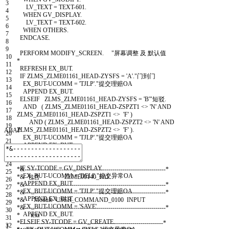
3
LV
_
TEXT
=
TEXT
-
601.
4
WHEN
GV
_
DISPLAY
.
5
LV
_
TEXT
=
TEXT
-
602.
6
WHEN
OTHERS
.
7
ENDCASE
.
8
9
PERFORM
MODIFY
_
SCREEN
.
"屏幕调整 及 默认值
10
*
11
REFRESH
EX
_
BUT
.
12
IF
ZLMS
_
ZLME01161
_
HEAD
-
ZYSFS
=
'A'
.
"门到门
13
EX
_
BUT
-
UCOMM
=
'TJLP'
.
"提交理赔OA
14
APPEND
EX
_
BUT
.
15
ELSEIF
ZLMS
_
ZLME01161
_
HEAD
-
ZYSFS
=
'B'
"短驳.
16
AND
(
ZLMS
_
ZLME01161
_
HEAD
-
ZSPZT1
<
>
'N'
AND
17
ZLMS
_
ZLME01161
_
HEAD
-
ZSPZT1
<
>
'F'
)
18
AND
(
ZLMS
_
ZLME01161
_
HEAD
-
ZSPZT2
<
>
'N'
AND
19
ZLMS
_
ZLME01161
_
HEAD
-
ZSPZT2
<
>
'F'
)
.
ABAP
20
EX
_
BUT
-
UCOMM
=
'TJLP'
.
"提交理赔OA
21
APPEND
EX
_
BUT
.
22
ENDIF
.
23
24
IF
SY
-
TCODE
=
GV
_
DISPLAY
.
*&---------------------------------------------------------------------*
25
EX
_
BUT
-
UCOMM
=
'DELI'
.
"提交异常OA
*& 包含 ZLME00140_PAI
26
APPEND
EX
_
BUT
.
*&---------------------------------------------------------------------*
27
EX
_
BUT
-
UCOMM
=
'TJLP'
.
"提交理赔OA
*&---------------------------------------------------------------------*
28
APPEND
EX
_
BUT
.
*& Module USER_COMMAND_0100 INPUT
29
EX
_
BUT
-
UCOMM
=
'SAVE'
.
*&---------------------------------------------------------------------*
30
APPEND
EX
_
BUT
.
* text
31
ELSEIF
SY
-
TCODE
=
GV
_
CREATE
.
*----------------------------------------------------------------------*
32
1