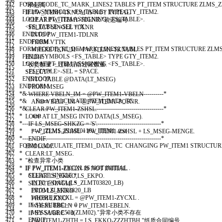
406
442
FORM
FCODE
_
TC
_
MARK
_
LINES2
TABLES
PT
_
ITEM
STRUCTURE
ZLMS
_
Z
"承运商
407
443
FIELD
-
SYMBOLS
<
FS
_
TABLE
>
TYPE
GTY
_
ITEM2
.
IF
PW
_
ITEM1
-
TKNUM
IS
NOT
INITIAL
.
408
444
LOOP AT
PT
_
ITEM
ASSIGNING
<
FS
_
TABLE
>
.
CLEAR
:
PW
_
ITEM1
-
TDLNR
.
"装运编号
409
445
<
FS
_
TABLE
>
-
SEL
=
'X'
.
SELECT
SINGLE
TDLNR
410
446
ENDLOOP
.
INTO
PW
_
ITEM1
-
TDLNR
411
447
ENDFORM
.
FROM
VTTK
412
448
FORM
FCODE
_
TC
_
DEMARK
_
LINES2
TABLES
PT
_
ITEM
STRUCTURE
ZLM
WHERE
TKNUM
=
PW
_
ITEM1
-
TKNUM
.
413
449
FIELD
-
SYMBOLS
<
FS
_
TABLE
>
TYPE
GTY
_
ITEM2
.
ENDIF
.
414
450
LOOP AT
PT
_
ITEM
ASSIGNING
<
FS
_
TABLE
>
.
"收货数量 = 过账后后过账数量.
415
451
<
FS
_
TABLE
>
-
SEL
=
SPACE
.
SELECT
*
416
452
ENDLOOP
.
INTO
TABLE
@
DATA
(
LT
_
MSEG
)
417
453
ENDFORM
.
FROM
MSEG
418
454
*&---------------------------------------------------------------------*
WHERE
VBELN
_
IM
=
@
PW
_
ITEM1
-
VBELN
419
455
*& Form CALCULATE_ITEM_DATA_TC
AND
VBELP
_
IM
=
@
PW
_
ITEM1
-
POSNR
.
420
456
*&---------------------------------------------------------------------*
CLEAR
:
PW
_
ITEM1
-
ZSHSL
.
421
457
* text
LOOP AT
LT
_
MSEG
INTO
DATA
(
LS
_
MSEG
)
.
422
458
*----------------------------------------------------------------------*
IF
LS
_
MSEG
-
SHKZG
=
'S'
.
423
459
* <--P_ZLMS_ZLME01161_ITEM1 text
PW
_
ITEM1
-
ZSHSL
=
PW
_
ITEM1
-
ZSHSL
+
LS
_
MSEG
-
MENGE
.
424
460
*----------------------------------------------------------------------*
ENDIF
.
425
461
FORM
CALCULATE
_
ITEM1
_
DATA
_
TC
CHANGING
PW
_
ITEM1
STRUCTUR
ENDLOOP
.
426
462
*
CLEAR
:
LT
_
MSEG
.
427
463
* "检查异常小类
428
464
* IF PW_ITEM1-ZYCXL IS NOT INITIAL .
IF
PW
_
ITEM1
-
EBELN
IS
NOT
INITIAL
.
429
465
* SELECT SINGLE *
CLEAR
:
LS
_
EKKO
,
LS
_
EKPO
.
430
466
* INTO @DATA(LS_ZLMT03820_LB)
SELECT
SINGLE
*
431
467
* FROM ZLMT03820_LB
INTO
LS
_
EKKO
432
468
* WHERE ZYCXL = @PW_ITEM1-ZYCXL .
FROM
EKKO
433
469
* IF SY-SUBRC <> 0 .
WHERE
EBELN
=
PW
_
ITEM1
-
EBELN
.
434
470
* MESSAGE E503(ZLM02)."异常小类不存在
IF
SY
-
SUBRC
=
0.
435
471
* ENDIF.
PW
_
ITEM1
-
ZHTH
=
LS
_
EKKO
-
ZZZHTBH
.
"纸质合同编号