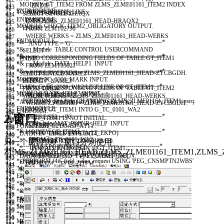
91
MODIFY
GT
_
ITEM2
FROM
ZLMS
_
ZLME01161
_
ITEM2
INDEX
24
ENDIF
.
123
92
ENDMODULE
.
TC
_
0102
-
CURRENT
_
LINE
.
25
WHEN
OTHERS
.
SELECT
SINGLE
ZHAQX
124
93
ENDMODULE
.
26
ENDCASE
.
INTO
ZLMS
_
ZLME01161
_
HEAD
-
HRAQX2
125
94
MODULE
CHECK
_
ITEM2
_
OBLIGATORY
OUTPUT
.
27
ENDIF
.
FROM
ZLMT02790
126
95
28
WHERE
WERKS
=
ZLMS
_
ZLME01161
_
HEAD
-
WERKS
127
96
ENDMODULE
.
*&---------------------------------------------------------------------*
29
AND
TYPE
=
'G'
.
128
97
*& Module TABLE CONTROL USERCOMMAND
30
SELECT
*
129
98
*&---------------------------------------------------------------------*
*&---------------------------------------------------------------------*
31
INTO
CORRESPONDING FIELDS OF TABLE
GT
_
ITEM1
ENDIF
.
130
99
*& Module DATA_HELP1 INPUT
* text
32
FROM
ZLMT03821
131
100
*&---------------------------------------------------------------------*
*----------------------------------------------------------------------*
33
WHERE
ZYCBGDH
=
ZLMS
_
ZLME01161
_
HEAD
-
ZYCBGDH
.
SELECT
SINGLE
NAME1
132
101
* text
MODULE
TC
_
0101
_
MARK
INPUT
.
34
SELECT
*
INTO
GV
_
NAME3
133
102
*----------------------------------------------------------------------*
DATA
:
G
_
TC
_
0101
_
WA2
LIKE
LINE
OF
GT
_
ITEM1
.
35
INTO
CORRESPONDING FIELDS OF TABLE
GT
_
ITEM2
FROM
T001W
134
103
MODULE
DATE
_
HELP2
INPUT
.
IF
TC
_
0101
-
LINE
_
SEL
_
MODE
=
1
36
FROM
ZLMT03822
WHERE
WERKS
=
ZLMS
_
ZLME01161
_
HEAD
-
WERKS
.
135
104
1
* PERFORM date_help CHANGING ZLMS_ZLME01161_ITEM1-psrq.
AND
ZLMS
_
ZLME01161
_
ITEM1
-
SEL
=
'X'
.
37
WHERE
ZYCBGDH
=
ZLMS
_
ZLME01161
_
HEAD
-
ZYCBGDH
.
136
105
2
ENDMODULE
.
LOOP AT
GT
_
ITEM1
INTO
G
_
TC
_
0101
_
WA2
38
ENDFORM
.
137
106
3
*&---------------------------------------------------------------------*
2.
窗口
WHERE
SEL
=
'X'
.
39
* IF GT_ITEM1 IS NOT INITIAL.
138
107
4
*& Module MAT_PSPNR_HELP INPUT
G
_
TC
_
0101
_
WA2
-
SEL
=
''
.
40
* SELECT *
FORM
FRM
_
UPLOAD
_
ATT1
.
139
108
5
*&---------------------------------------------------------------------*
MODIFY
GT
_
ITEM1
41
* INTO TABLE @DATA(LT_EKPO)
DATA
:
LV
_
LINES
TYPE
INT4
,
140
109
6
* text
FROM
G
_
TC
_
0101
_
WA2
42
* FROM EKPO
只一个窗口100，窗口分别使用
LV
_
ZHXM
TYPE
ZLM
_
HXM10
.
141
110
7
*----------------------------------------------------------------------*
TRANSPORTING
SEL
.
43
* FOR ALL ENTRIES IN @GT_ITEM1
142
111
ZLMS_ZLME01161_HEAD,ZLMS_ZLME01161_ITEM1,ZLMS_Z
8
MODULE
MAT
_
PSPNR
_
HELP
INPUT
.
ENDLOOP
.
44
* WHERE EBELN = @GT_ITEM1-EBELN.
DATA
:
LV
_
REF
_
NO
TYPE
ZOAREF
_
NO
,
143
112
9
* PERFORM f4if_field_value_request USING 'PEG_CNSMPTN2WBS'
ENDIF
.
45
* ENDIF.
LV
_
ITEM
TYPE
ZITEM
,
144
113
10
'MAT_PSPNR' 'ZLMS_ZLME01161_HEAD-MAT_PSPNR'.
MODIFY
GT
_
ITEM1
46
*
LV
_
ERROR
TYPE
CHAR01
,
145
114
11
ENDMODULE
.
FROM
ZLMS
_
ZLME01161
_
ITEM1
47
* IF LT_EKPO IS NOT INITIAL.
LV
_
BUSTYPE
TYPE
ZDEBUSTYPE
,
146
115
12
*&---------------------------------------------------------------------*
INDEX
TC
_
0101
-
CURRENT
_
LINE
48
* SELECT *
LV
_
OPERATE
TYPE
CHAR01
.
147
116
13
*& Module DEPRT_HELP INPUT
TRANSPORTING
SEL
.
49
* INTO TABLE @DATA(LT_MAKT)
148
117
14
*&---------------------------------------------------------------------*
ENDMODULE
.
50
* FROM MAKT
IF
ZLMS
_
ZLME01161
_
HEAD
-
ZYCBGDH
IS
INITIAL
.
149
118
15
* text
MODULE
TC
_
0102
_
MARK
INPUT
.
51
* FOR ALL ENTRIES IN @LT_EKPO
MESSAGE
'请先保存单据,再上传附件'
TYPE
'E'
.
150
119
16
*----------------------------------------------------------------------*
DATA
:
G
_
TC
_
0102
_
WA2
LIKE
LINE
OF
GT
_
ITEM2
.
52
* WHERE ( MATNR = @LT_EKPO-MATNR
EXIT
.
151
120
17
MODULE
DEPRT
_
HELP
INPUT
.
IF
TC
_
0102
-
LINE
_
SEL
_
MODE
=
1
53
* OR MATNR = @LT_EKPO-EMATN )
ENDIF
.