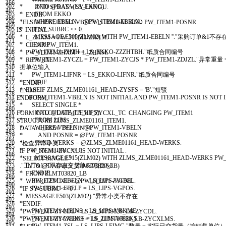
466
502
* INTO @DATA(LS_EKKO)
AND
SPRAS
=
SY
-
LANGU
.
467
503
* FROM EKKO
ENDIF
.
468
504
* WHERE EBELN = @PW_ITEM1-EBELN.
ELSEIF
PW
_
ITEM1
-
VBELN
IS
INITIAL
AND
PW
_
ITEM1
-
POSNR
469
505
* IF SY-SUBRC <> 0.
IS
INITIAL
.
470
506
* MESSAGE E505(ZLM02) WITH PW_ITEM1-EBELN ''."采购订单&1不存
L
_
ZHXM
=
PW
_
ITEM1
-
ZHXM
.
471
507
* ENDIF.
CLEAR
:
PW
_
ITEM1
.
472
508
* PW_ITEM1-ZHTH = LS_EKKO-ZZZHTBH."纸质合同编号
PW
_
ITEM1
-
ZHXM
=
L
_
ZHXM
.
473
509
* PW_ITEM1-ZYCZL = PW_ITEM1-ZYCJS * PW_ITEM1-ZDJZL.
RETURN
.
474
510
据单位输入
475
511
* PW_ITEM1-LIFNR = LS_EKKO-LIFNR."纸质合同编号
476
512
* ENDIF.
ENDIF
.
477
513
* ELSEIF ZLMS_ZLME01161_HEAD-ZYSFS = 'B'."短驳
ENDIF
.
478
514
* IF PW_ITEM1-VBELN IS NOT INITIAL AND PW_ITEM1-POSNR IS NOT I
ENDFORM
.
479
515
* SELECT SINGLE *
480
516
* INTO @DATA(LS_LIPS)
FORM
CALCULATE
_
ITEM1
_
ZYCXL
_
TC
CHANGING
PW
_
ITEM1
481
517
* FROM LIPS
STRUCTURE
ZLMS
_
ZLME01161
_
ITEM1
.
482
518
* WHERE VBELN = @PW_ITEM1-VBELN
DATA
:
L
_
ROW
TYPE
INT4
.
483
519
* AND POSNR = @PW_ITEM1-POSNR
484
520
* AND WERKS = @ZLMS_ZLME01161_HEAD-WERKS.
"检查异常小类
485
521
* IF SY-SUBRC <> 0.
IF
PW
_
ITEM1
-
ZYCXL
IS
NOT
INITIAL
.
486
522
* MESSAGE E515(ZLM02) WITH ZLMS_ZLME01161_HEAD-WERKS PW_
SELECT
SINGLE
*
487
523
."工厂&1下不存在交货单&2项目&3
INTO
@
DATA
(
LS
_
ZLMT03820
_
LB
)
488
524
* ENDIF.
FROM
ZLMT03820
_
LB
489
525
* PW_ITEM1-EBELN = LS_LIPS-VGBEL.
WHERE
ZYCXL
=
@
PW
_
ITEM1
-
ZYCXL
.
490
526
* PW_ITEM1-EBELP = LS_LIPS-VGPOS.
IF
SY
-
SUBRC
<
>
0
.
491
527
*
MESSAGE
E503
(
ZLM02
)
.
"异常小类不存在
492
528
*
ENDIF
.
493
529
* PW_ITEM1-MEINS = LS_LIPS-VRKME.
PW
_
ITEM1
-
ZYCDL
=
LS
_
ZLMT03820
_
LB
-
ZYCDL
.
494
530
* PW_ITEM1-WERKS = LS_LIPS-WERKS.
PW
_
ITEM1
-
ZYCXLMS
=
LS
_
ZLMT03820
_
LB
-
ZYCXLMS
.
495
531
* PW_ITEM1-ZSL = LS_LIPS-LFIMG."数量 = 实际已交货量（按销售单位）