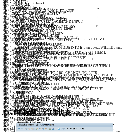
ENDFORM
.
182
151
8
ENDLOOP
.
48
* END OF lt_bwart.
84
ENDFORM
.
183
152
9
49
* REFRESH lt_bwart.
ENDMODULE
.
85
*&---------------------------------------------------------------------*
FORM
FRM
_
UPLOAD
_
ATT2
.
184
153
10
MODULE
TC
_
0102
_
CHANGE
_
TC
_
ATTR
.
50
* IF ZLMS_ZLME01161_HEAD-lltyp = 'C'.
86
*& Form MODIFY_SCREEN
DATA
:
LV
_
LINES
TYPE
INT4
,
185
154
11
LOOP AT
GT
_
ITEM2
51
* lt_bwart-bwart = '913'.
87
*&---------------------------------------------------------------------*
LV
_
ZHXM
TYPE
ZLM
_
HXM10
.
186
155
12
INTO
ZLMS
_
ZLME01161
_
ITEM2
52
* APPEND lt_bwart.
MODULE
TC
_
0101
_
USER
_
COMMAND
INPUT
.
88
* text
187
156
13
WITH
CONTROL
TC
_
0101
53
* lt_bwart-bwart = '941'.
SAVE
_
CODE
=
SY
-
UCOMM
.
89
*----------------------------------------------------------------------*
DATA
:
LV
_
REF
_
NO
TYPE
ZOAREF
_
NO
,
188
157
14
CURSOR
TC
_
0102
-
CURRENT
_
LINE
.
54
* APPEND lt_bwart.
CASE
SAVE
_
CODE
.
90
* --> p1 text
LV
_
ITEM
TYPE
ZITEM
,
189
158
15
MODULE
TC
_
0102
_
GET
_
LINES
.
55
* lt_bwart-bwart = '929'.
WHEN
'TC_INS1'
.
91
* <-- p2 text
LV
_
ERROR
TYPE
CHAR01
,
190
159
16
MODULE
CHECK
_
ITEM2
_
OBLIGATORY
.
56
* APPEND lt_bwart.
PERFORM
FCODE
_
INSERT
_
ROW
TABLES
GT
_
ITEM1
.
92
*----------------------------------------------------------------------*
LV
_
BUSTYPE
TYPE
ZDEBUSTYPE
,
191
160
17
ENDLOOP
.
57
* LOOP AT lt_bwart.
CLEAR
:
SY
-
UCOMM
.
93
FORM
MODIFY
_
SCREEN
.
LV
_
OPERATE
TYPE
CHAR01
.
192
161
18
58
* SELECT SINGLE btext FROM t156t INTO lt_bwart-btext WHERE bwart
WHEN
'TC_DEL1'
.
94
DATA
:
L
_
LIN
TYPE
INT1
.
193
162
19
MODULE
STATUS
_
0100
.
59
= lt_bwart-bwart AND spras = sy-langu.
PERFORM
FCODE
_
DELETE
_
ROW
TABLES
GT
_
ITEM1
.
95
IF
ZLMS
_
ZLME01161
_
HEAD
-
ZYCBGDH
IS
INITIAL
.
194
163
20
60
* MODIFY lt_bwart.
CLEAR
:
SY
-
UCOMM
.
96
CASE
SY
-
TCODE
.
MESSAGE
'请先保存单据,再上传附件'
TYPE
'E'
.
195
164
21
*--------------------------------------------------------------------*
61
* ENDLOOP.
WHEN
'TC_ALL1'
.
97
WHEN
GV
_
CREATE
.
EXIT
.
196
165
22
PROCESS
AFTER INPUT
.
62
* CALL FUNCTION 'F4IF_INT_TABLE_VALUE_REQUEST'
PERFORM
FCODE
_
TC
_
MARK
_
LINES1
TABLES
GT
_
ITEM1
.
98
PERFORM
NOT
_
DISPLAY
_
SCREEN
_
CHANGE
.
ENDIF
.
197
166
23
63
* EXPORTING
CLEAR
:
SY
-
UCOMM
.
99
LOOP AT SCREEN
.
198
167
24
*&SPWIZARD: MODULE TC_0102_CHANGE_TC_ATTR.
64
* retfield = 'BWART'
WHEN
'TC_SAL1'
.
100
IF
SCREEN
-
NAME
=
'ZLMS_ZLME01161_HEAD-ZYCBGDH'
.
GET CURSOR
LINE
LV
_
LINES
.
199
168
25
*&SPWIZARD: MODULE TC_0102_CHANGE_COL_ATTR.
65
* dynpprog = sy-repid
PERFORM
FCODE
_
TC
_
DEMARK
_
LINES1
TABLES
GT
_
ITEM1
.
101
SCREEN
-
INPUT
=
0.
READ TABLE
GT
_
ITEM2
INTO
DATA
(
LS
_
ITEM
)
INDEX
LV
_
LINES
.
200
169
26
66
* dynpnr = sy-dynnr
CLEAR
:
SY
-
UCOMM
.
102
ENDIF
.
IF
LS
_
ITEM
-
ZHXM
IS
INITIAL
.
201
170
27
LOOP AT
GT
_
ITEM1
.
67
* dynprofield = 'ZLMS_ZLME01161_HEAD-BWART'
ENDCASE
.
103
MODIFY SCREEN
.
MESSAGE
'项目号为空，请先维护项目明细内容'
TYPE
'E'
.
202
171
28
68
* value_org = 'S'
ENDMODULE
.
104
ENDLOOP
.
EXIT
.
203
172
29
CHAIN
.
69
* TABLES
MODULE
TC
_
0102
_
USER
_
COMMAND
INPUT
.
105
ELSEIF
LS
_
ITEM
-
ZMXHXM
IS
INITIAL
.
204
173
30
FIELD
ZLMS
_
ZLME01161
_
ITEM1
-
EBELN
.
"采购凭证号
70
* value_tab = lt_bwart.
SAVE
_
CODE
=
SY
-
UCOMM
.
106
WHEN
GV
_
MODIFY
.
MESSAGE
'项目号为空，请先维护项目明细内容'
TYPE
'E'
.
205
174
31
FIELD
ZLMS
_
ZLME01161
_
ITEM1
-
EBELP
.
"采购凭证的项目编号
71
* ELSEIF ZLMS_ZLME01161_HEAD-lltyp = 'F'.
CASE
SAVE
_
CODE
.
107
IF
ZLMS
_
ZLME01161
_
HEAD
-
ZYCBGDH
IS
INITIAL
.
EXIT
.
206
175
32
FIELD
ZLMS
_
ZLME01161
_
ITEM1
-
VBELN
.
"交货
72
* lt_bwart-bwart = '221'.
* WHEN 'TC_CO2'."COPY单行
108
LOOP AT SCREEN
.
ENDIF
.
3.
GUI 标题，GUI状态
207
176
33
FIELD
ZLMS
_
ZLME01161
_
ITEM1
-
POSNR
.
"交货项目
73
* APPEND lt_bwart.
* PERFORM FCODE_INSERT_ROW TABLES GT_ITEM2.
109
IF
SCREEN
-
NAME
=
'ZLMS_ZLME01161_HEAD-ZYCBGDH'
.
208
177
34
74
** lt_bwart-bwart = '927'.
* CLEAR:SY-UCOMM.
110
SCREEN
-
INPUT
=
1.
"上载附件文件
209
178
35
75
** APPEND lt_bwart.
WHEN
'TC_DEL2'
.
111
ELSE
.
CONCATENATE
ZLMS
_
ZLME01161
_
HEAD
-
ZYCBGDH
LS
_
ITEM
-
210
179
36
FIELD
ZLMS
_
ZLME01161
_
ITEM1
-
ZYCXL
.
"
76
* LOOP AT lt_bwart.
PERFORM
FCODE
_
DELETE
_
ROW2
.
112
SCREEN
-
INPUT
=
0.
ZHXM
LS
_
ITEM
-
ZMXHXM
INTO
LV
_
REF
_
NO
SEPARATED BY
'-'
.
211
180
37
FIELD
ZLMS
_
ZLME01161
_
ITEM1
-
ZYCJS
.
"
77
* SELECT SINGLE btext FROM t156t INTO lt_bwart-btext WHERE bwart
CLEAR
:
SY
-
UCOMM
.