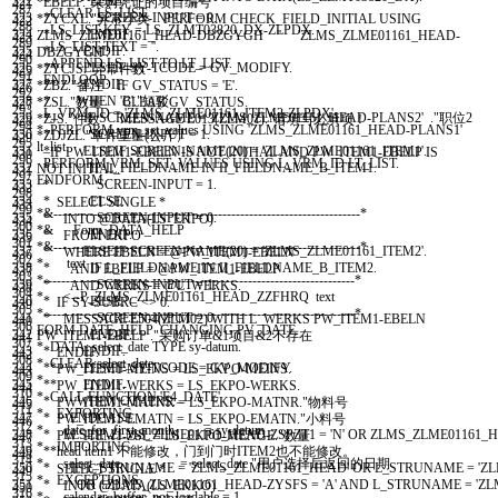
322
* ELSE.
*EBELP."采购凭证的项目编号
421
287
CLEAR
LS
_
LIST
.
323
* SCREEN-INPUT = 0.
*ZYCXL."异常小类 PERFORM CHECK_FIELD_INITIAL USING
422
288
LS
_
LIST
-
KEY
=
LS
_
ZLMT03820
_
DX
-
ZLPDX
.
324
* ENDIF.
ZLMS_ZLME01161_HEAD-DBZGYGH '' 'ZLMS_ZLME01161_HEAD-
423
289
LS
_
LIST
-
TEXT
=
''
.
325
* ENDIF.
DBZGYGH'.
424
290
APPEND
LS
_
LIST
TO
LT
_
LIST
.
326
** ELSEIF SY-TCODE = GV_MODIFY.
*ZYCJS."异常件数
425
291
ENDLOOP
.
327
** ENDIF.
*ZBZ."备注 IF GV_STATUS = 'E'.
426
292
328
* WHEN 'B'."短驳
*ZSL."数量 CLEAR GV_STATUS.
427
293
L
_
VRM
_
ID
=
'ZLMS_ZLME01161_ITEM2-ZLPDX'
.
329
* IF SCREEN-NAME = 'ZLMS_ZLME01161_HEAD-PLANS2' ."职位2
*ZJS."件数 MESSAGE E013(ZLM01)."请填写必填项！
428
294
* PERFORM vrm_set_values USING 'ZLMS_ZLME01161_HEAD-PLANS1'
330
* SCREEN-INPUT = 1.
*ZDJZL."单件重量(公斤）
429
295
lt_list.
331
* ELSEIF SCREEN-NAME(20) = 'ZLMS_ZLME01161_ITEM1'.
IF
PW
_
ITEM1
-
EBELN
IS
NOT
INITIAL
AND
PW
_
ITEM1
-
EBELP
IS
430
296
PERFORM
VRM
_
SET
_
VALUES
USING
L
_
VRM
_
ID
LT
_
LIST
.
332
* IF L_FIELDNAME IN II_FIELDNAME_B_ITEM1.
NOT
INITIAL
.
431
297
ENDFORM
.
333
* SCREEN-INPUT = 1.
432
298
334
* ELSE.
SELECT
SINGLE
*
433
299
*&---------------------------------------------------------------------*
335
* SCREEN-INPUT = 0.
INTO
@
DATA
(
LS
_
EKPO
)
434
300
*& Form DATA_HELP
336
* ENDIF.
FROM
EKPO
435
301
*&---------------------------------------------------------------------*
337
* ELSEIF SCREEN-NAME(20) = 'ZLMS_ZLME01161_ITEM2'.
WHERE
EBELN
=
@
PW
_
ITEM1
-
EBELN
436
302
* text
338
* IF L_FIELDNAME IN II_FIELDNAME_B_ITEM2.
AND
EBELP
=
@
PW
_
ITEM1
-
EBELP
437
303
*----------------------------------------------------------------------*
339
* SCREEN-INPUT = 1.
AND
WERKS
=
@
L
_
WERKS
.
438
304
* <--P_ZLMS_ZLME01161_HEAD_ZZFHRQ text
340
* ELSE.
IF
SY
-
SUBRC
<
>
0.
439
305
*----------------------------------------------------------------------*
341
* SCREEN-INPUT = 0.
MESSAGE
E504
(
ZLM02
)
WITH
L
_
WERKS
PW
_
ITEM1
-
EBELN
440
306
FORM
DATE
_
HELP
CHANGING
PV
_
DATE
.
342
* ENDIF.
PW
_
ITEM1
-
EBELP
.
"采购订单&1项目&2不存在
441
307
* DATA: select_date TYPE sy-datum.
343
* ENDIF.
ENDIF
.
442
308
* CLEAR:select_date.
344
** ELSEIF SY-TCODE = GV_MODIFY.
PW
_
ITEM1
-
MEINS
=
LS
_
EKPO
-
MEINS
.
443
309
*
345
** ENDIF.
PW
_
ITEM1
-
WERKS
=
LS
_
EKPO
-
WERKS
.
444
310
* CALL FUNCTION 'F4_DATE'
346
* WHEN OTHERS.
PW
_
ITEM1
-
MATNR
=
LS
_
EKPO
-
MATNR
.
"物料号
445
311
* EXPORTING
347
* ENDCASE.
PW
_
ITEM1
-
EMATN
=
LS
_
EKPO
-
EMATN
.
"小料号
446
312
* date_for_first_month = sy-datum
348
* ELSEIF ZLMS_ZLME01161_HEAD-ZSPZT1 = 'N' OR ZLMS_ZLME01161
PW
_
ITEM1
-
ZSL
=
LS
_
EKPO
-
MENGE
.
"数量
447
313
* IMPORTING
349
**head item1 不能修改，门到门时ITEM2也不能修改。
448
314
* select_date = select_date "用户选择后返回的日期
350
* IF L_STRUNAME = 'ZLMS_ZLME01161_HEAD' OR L_STRUNAME = 'ZL
SELECT
SINGLE
*
449
315
* EXCEPTIONS
351
* OR ( ZLMS_ZLME01161_HEAD-ZYSFS = 'A' AND L_STRUNAME = 'ZLM
INTO
@
DATA
(
LS
_
EKKO
)
450
316
* calendar_buffer_not_loadable = 1