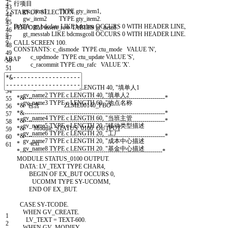
行项目
4
43
gw
_
item1
TYPE
gty
_
item1
,
5
START-OF-SELECTION
.
44
gw
_
item2
TYPE
gty
_
item2
.
6
45
DATA
:
gt
_
bdcdata
LIKE
bdcdata
OCCURS
0
WITH
HEADER
LINE
,
7
PERFORM
insert
_
row
TABLES
gt
_
item1
.
46
gt
_
messtab
LIKE
bdcmsgcoll
OCCURS
0
WITH
HEADER
LINE
.
8
47
9
CALL SCREEN
100.
48
CONSTANTS
:
c
_
dismode
TYPE
ctu
_
mode
VALUE
'N'
,
49
c
_
updmode
TYPE
ctu
_
update
VALUE
'S'
,
ABAP
50
c
_
racommit
TYPE
ctu
_
rafc
VALUE
'X'
.
51
52
"screen
53
DATA
:
gv
_
name1
TYPE
c
LENGTH
40
,
"填单人1
54
gv
_
name2
TYPE
c
LENGTH
40
,
"填单人2
*&---------------------------------------------------------------------*
55
gv
_
name3
TYPE
c
LENGTH
60
,
"地点名称
*& 包含 ZLME00140_PBO
56
*&---------------------------------------------------------------------*
57
gv
_
name4
TYPE
c
LENGTH
60
,
"当班主管
*&---------------------------------------------------------------------*
58
gv
_
name5
TYPE
c
LENGTH
20
,
"移动类型描述
*& Module STATUS_0100 OUTPUT
59
gv
_
name6
TYPE
c
LENGTH
20
,
"工厂
*&---------------------------------------------------------------------*
60
gv
_
name7
TYPE
c
LENGTH
20
,
"成本中心描述
* text
61
gv
_
name8
TYPE
c
LENGTH
20.
"基金中心描述
*----------------------------------------------------------------------*
MODULE
STATUS
_
0100
OUTPUT
.
DATA
:
LV
_
TEXT
TYPE
CHAR4
,
BEGIN OF
EX
_
BUT
OCCURS
0
,
UCOMM
TYPE
SY
-
UCOMM
,
END OF
EX
_
BUT
.
CASE
SY
-
TCODE
.
WHEN
GV
_
CREATE
.
1
LV
_
TEXT
=
TEXT
-
600.
2
WHEN
GV
_
MODIFY
.