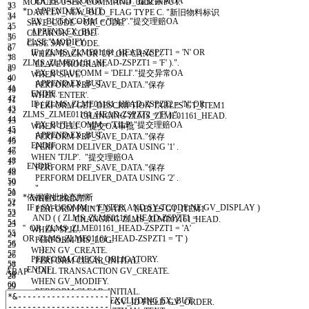
* EX_BUT-UCOMM = 'DELI'."提交异常OA
MODULE
USER
_
COMMAND
_
0100
INPUT
.
33
2
* APPEND EX_BUT.
DATA
:
LV
_
NEW
_
OLD
_
FLAG
TYPE
C
.
"新旧物料标识
34
3
EX
_
BUT
-
UCOMM
=
'TJLP'
.
"提交理赔OA
SAVE
_
CODE
=
OK
_
CODE
.
35
4
APPEND
EX
_
BUT
.
CLEAR
:
OK
_
CODE
.
36
5
ELSE
.
"MODIFY
CASE
SAVE
_
CODE
.
37
6
IF
(
ZLMS
_
ZLME01161
_
HEAD
-
ZSPZT1
=
'N'
OR
WHEN
'BACK'
OR
'UP'
OR
'CANCL'
.
38
7
ZLMS
_
ZLME01161
_
HEAD
-
ZSPZT1
=
'F'
)
.
".
LEAVE PROGRAM
.
39
8
EX
_
BUT
-
UCOMM
=
'DELI'
.
"提交异常OA
WHEN
'SAVE'
.
40
9
APPEND
EX
_
BUT
.
PERFORM
PRF
_
SAVE
_
DATA
.
"保存
41
10
ENDIF
.
WHEN
'ENTER'
.
42
11
IF
(
ZLMS
_
ZLME01161
_
HEAD
-
ZSPZT2
=
'N'
OR
PERFORM
GET
_
DESCRIPTION
TABLES
GT
_
ITEM1
43
12
ZLMS
_
ZLME01161
_
HEAD
-
ZSPZT2
=
'F'
)
.
".
CHANGING
ZLMS
_
ZLME01161
_
HEAD
.
44
13
EX
_
BUT
-
UCOMM
=
'TJLP'
.
"提交理赔OA
WHEN
'DELI'
.
"提交OA审批
45
14
APPEND
EX
_
BUT
.
PERFORM
PRF
_
SAVE
_
DATA
.
"保存
46
15
ENDIF
.
PERFORM
DELIVER
_
DATA
USING
'1'
.
47
16
WHEN
'TJLP'
.
"提交理赔OA
48
17
ENDIF
.
PERFORM
PRF
_
SAVE
_
DATA
.
"保存
49
18
PERFORM
DELIVER
_
DATA
USING
'2'
.
50
19
"
51
20
*依据审批状态判断
WHEN
'PRINT'
.
52
21
IF
(
SY
-
UCOMM
=
'ENTER'
AND
SY
-
TCODE
NE
GV
_
DISPLAY
)
PERFORM
PRINT
_
DATA
TABLES
GT
_
ITEM1
53
22
AND
(
(
ZLMS
_
ZLME01161
_
HEAD
-
ZSPZT1
=
CHANGING
ZLMS
_
ZLME01161
_
HEAD
.
54
23
''
OR
ZLMS
_
ZLME01161
_
HEAD
-
ZSPZT1
=
'A'
WHEN
'SPJL'
.
55
24
OR
ZLMS
_
ZLME01161
_
HEAD
-
ZSPZT1
=
'T'
)
PERFORM
DIS
_
LOG
.
56
25
)
.
WHEN
GV
_
CREATE
.
57
26
PERFORM
CHECK
_
OBLIGATORY
.
PERFORM
CLEAR
_
INITIAL
.
58
27
ENDIF
.
CALL TRANSACTION
GV
_
CREATE
.
ABAP
59
28
WHEN
GV
_
MODIFY
.
60
29
PERFORM
CLEAR
_
INITIAL
.
61
30
SET PF-STATUS
'0100'
EXCLUDING
EX
_
BUT
.
SET PARAMETER
ID
GV
_
ID
FIELD
GV
_
ORDER
.
62
31