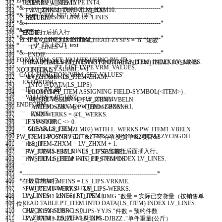
ENDFORM
.
382
DATA
:
LV
_
LINES
TYPE
INT4
,
CLEAR
:
PW
_
ITEM1
.
347
*&---------------------------------------------------------------------*
383
LV
_
ZHXM
TYPE
ZLM
_
HXM10
.
PW
_
ITEM1
-
ZHXM
=
L
_
ZHXM
.
348
*& Form VRM_SET_VALUES
384
" GET CURSOR LINE LV_LINES.
RETURN
.
349
*&---------------------------------------------------------------------*
385
"*
350
*& text
386
*在当前行后插入行
ENDIF
.
351
*&---------------------------------------------------------------------*
387
" IF LV_LINES IS INITIAL.
ELSEIF
ZLMS
_
ZLME01161
_
HEAD
-
ZYSFS
=
'B'
.
"短驳
352
* -->P_LT_LIST1 text
388
" LV_LINES = 1.
353
*&---------------------------------------------------------------------*
389
" ENDIF.
354
FORM
VRM
_
SET
_
VALUES
USING
PV
_
ID
390
" READ TABLE PT_ITEM INTO DATA(LS_ITEM) INDEX LV_LINES.
IF
PW
_
ITEM1
-
VBELN
IS
NOT
INITIAL
AND
PW
_
ITEM1
-
POSNR
IS
355
PT
_
LIST
TYPE
VRM
_
VALUES
.
391
" CHECK SY-SUBRC = 0.
NOT
INITIAL
.
356
CALL FUNCTION
'VRM_SET_VALUES'
392
" LV_ZHXM = LS_ITEM-ZHXM.
SELECT
SINGLE
*
357
EXPORTING
393
INTO
@
DATA
(
LS
_
LIPS
)
358
ID
=
PV
_
ID
394
" LOOP AT PT_ITEM ASSIGNING FIELD-SYMBOL(<ITEM>) .
FROM
LIPS
359
VALUES
=
PT
_
LIST
.
395
" IF <ITEM>-ZHXM > LV_ZHXM.
WHERE
VBELN
=
@
PW
_
ITEM1
-
VBELN
360
ENDFORM
.
396
" <ITEM>-ZHXM = <ITEM>-ZHXM + 1.
AND
POSNR
=
@
PW
_
ITEM1
-
POSNR
361
397
" ENDIF.
AND
WERKS
=
@
L
_
WERKS
.
362
398
" ENDLOOP.
IF
SY
-
SUBRC
<
>
0.
363
399
" CLEAR:LS_ITEM.
MESSAGE
E515
(
ZLM02
)
WITH
L
_
WERKS
PW
_
ITEM1
-
VBELN
364
400
" LS_ITEM-ZYCBGDH = ZLMS_ZLME01161_HEAD-ZYCBGDH.
PW
_
ITEM1
-
POSNR
.
"工厂&1下不存在交货单&2项目&3
365
401
" LS_ITEM-ZHXM = LV_ZHXM + 1.
ENDIF
.
366
402
" LV_LINES = LV_LINES + 1."在当前行后面插入行。
PW
_
ITEM1
-
EBELN
=
LS
_
LIPS
-
VGBEL
.
367
403
" INSERT LS_ITEM INTO PT_ITEM INDEX LV_LINES.
PW
_
ITEM1
-
EBELP
=
LS
_
LIPS
-
VGPOS
.
368
404
"
369
405
*--------------------------------------------------------------------*
370
406
*在最后增加行.
PW
_
ITEM1
-
MEINS
=
LS
_
LIPS
-
VRKME
.
371
407
SORT
PT
_
ITEM
BY
ZHXM
.
PW
_
ITEM1
-
WERKS
=
LS
_
LIPS
-
WERKS
.
372
408
LV
_
LINES
=
LINES
(
PT
_
ITEM
)
.
PW
_
ITEM1
-
ZSL
=
LS
_
LIPS
-
LFIMG
.
"数量 = 实际已交货量（按销售单
373
409
READ TABLE
PT
_
ITEM
INTO
DATA
(
LS
_
ITEM
)
INDEX
LV
_
LINES
.
位）
374
410
CHECK
SY
-
SUBRC
=
0
.
PW
_
ITEM1
-
ZJS
=
LS
_
LIPS
-
YYJS
.
"件数 = 预约件数
375
411
LV
_
ZHXM
=
LS
_
ITEM
-
ZHXM
.
PW
_
ITEM1
-
ZDJZL
=
LS
_
LIPS
-
DJBZZ
.
"单件重量(公斤）