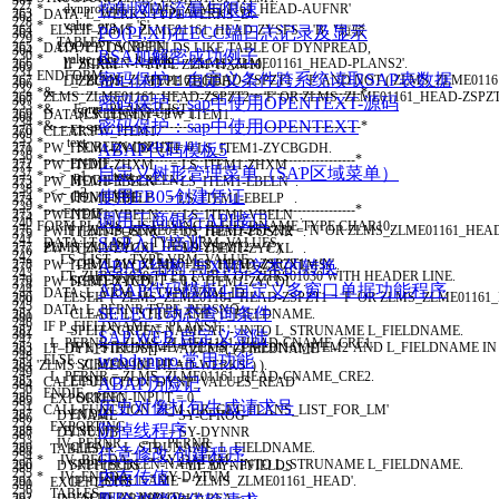
361
227
控制网站流量与限速
* dynprofield = 'ZLMS_ZLME01161_HEAD-AUFNR'
263
DATA
:
L
_
WERKS
TYPE
WERKS
_
D
.
362
228
* value_org = 'S'
264
ELSEIF
ZLMS
_
ZLME01161
_
HEAD
-
ZYSFS
=
'B'
.
"短驳
PO(PI,XI)在ECC端日志记录及显示
363
229
* TABLES
265
LOOP AT SCREEN
.
DATA
:
LT
_
DYNPFIELDS
LIKE
TABLE
OF
DYNPREAD
,
364
RSA加解密成功例子
230
* value_tab = lt_aufk.
266
IF
SCREEN
-
NAME
=
'ZLMS_ZLME01161_HEAD-PLANS2'
.
L
_
ZHXM
TYPE
ZLM
_
HXM10
,
365
231
ENDFORM
.
密码保护：自定义条件跨系统读取SAP表数据
267
IF
ZLMS
_
ZLME01161
_
HEAD
-
ZSPZT1
=
'F'
AND
NOT
(
ZLMS
_
ZLME0116
L
_
ZBGDH
TYPE
ZBGDH
.
366
232
*&---------------------------------------------------------------------*
268
ZLMS
_
ZLME01161
_
HEAD
-
ZSPZT2
=
'F'
OR
ZLMS
_
ZLME01161
_
HEAD
-
ZSPZ
367
密码保护：sap中使用OPENTEXT-源码
233
*& Form PLANS_LIST
269
SCREEN
-
INPUT
=
1.
DATA
(
LS
_
ITEM1
)
=
PW
_
ITEM1
.
368
234
密码保护：sap中使用OPENTEXT
*&---------------------------------------------------------------------*
270
ELSE
.
CLEAR
:
PW
_
ITEM1
.
369
235
* text
271
SCREEN
-
INPUT
=
0.
ABAP代码模板5
PW
_
ITEM1
-
ZYCBGDH
=
LS
_
ITEM1
-
ZYCBGDH
.
370
236
*----------------------------------------------------------------------*
272
ENDIF
.
PW
_
ITEM1
-
ZHXM
=
LS
_
ITEM1
-
ZHXM
.
371
自定义树形管理菜单（SAP区域菜单）
237
* --> p1 text
273
MODIFY SCREEN
.
PW
_
ITEM1
-
EBELN
=
LS
_
ITEM1
-
EBELN
.
372
238
* <-- p2 text
使用FB05创建凭证
274
CONTINUE
.
PW
_
ITEM1
-
EBELP
=
LS
_
ITEM1
-
EBELP
.
373
239
*----------------------------------------------------------------------*
275
ENDIF
.
PW
_
ITEM1
-
VBELN
=
LS
_
ITEM1
-
VBELN
.
374
调用工商银行API接口
240
FORM
PLANS
_
LIST
USING
P
_
FIELDNAME
TYPE
CHAR10
.
276
IF
(
ZLMS
_
ZLME01161
_
HEAD
-
ZSPZT2
=
'N'
OR
ZLMS
_
ZLME01161
_
HEA
PW
_
ITEM1
-
POSNR
=
LS
_
ITEM1
-
POSNR
.
375
241
SAP入门培训
DATA
:
LT
_
LIST
TYPE
VRM
_
VALUES
,
277
ZLMS
_
ZLME01161
_
HEAD
-
ZSPZT2
=
'J'
)
PW
_
ITEM1
-
ZYCXL
=
LS
_
ITEM1
-
ZYCXL
.
376
242
LS
_
LIST
TYPE
VRM
_
VALUE
,
278
OR
ZLMS
_
ZLME01161
_
HEAD
-
ZSPZT1
=
'N'
.
ABAP 结构 与XML文本的转换
PW
_
ITEM1
-
ZYCXLMS
=
LS
_
ITEM1
-
ZYCXLMS
.
377
243
LT
_
ZHRS01030
TYPE
TABLE
OF
ZHRS01030
WITH
HEADER
LINE
.
279
SCREEN
-
INPUT
=
0.
PW
_
ITEM1
-
ZYCDL
=
LS
_
ITEM1
-
ZYCDL
.
378
ABAP代码模板4-自定义多窗口单据功能程序
244
DATA
:
L
_
VRM
_
ID
TYPE
VRM
_
ID
.
280
ELSEIF
(
ZLMS
_
ZLME01161
_
HEAD
-
ZSPZT1
=
'F'
OR
ZLMS
_
ZLME01161
_
379
245
DATA
:
L
_
PERNR
TYPE
PERSNO
.
SELECT动态查询条件
281
CLEAR
:
L
_
STRUNAME
,
L
_
FIELDNAME
.
380
246
IF
P
_
FIELDNAME
=
'PLANS1'
.
282
SPLIT
SCREEN
-
NAME
AT
'-'
INTO
L
_
STRUNAME
L
_
FIELDNAME
.
381
SAP WEB 自定义登陆
247
L
_
PERNR
=
ZLMS
_
ZLME01161
_
HEAD
-
CNAME
_
CRE1
.
283
IF
L
_
STRUNAME
=
'ZLMS_ZLME01161_ITEM2'
AND
L
_
FIELDNAME
IN
LT
_
DYNPFIELDS
[
]
=
VALUE
#
(
(
FIELDNAME
=
382
248
webdynpro 常用功能
ELSE
.
284
SCREEN
-
INPUT
=
1.
'ZLMS_ZLME01161_HEAD-WERKS'
)
)
.
383
249
L
_
PERNR
=
ZLMS
_
ZLME01161
_
HEAD
-
CNAME
_
CRE2
.
285
ELSE
.
ABAP历险记
CALL FUNCTION
'DYNP_VALUES_READ'
384
250
ENDIF
.
286
SCREEN
-
INPUT
=
0.
EXPORTING
385
历史对像打包生成请求号
251
CALL FUNCTION
'ZFM_HR_GET_PLANS_LIST_FOR_LM'
287
ENDIF
.
DYNAME
=
SY
-
CPROG
386
252
EXPORTING
防掉线程序
288
ELSE
.
DYNUMB
=
SY
-
DYNNR
387
253
IV
_
PERNR
=
L
_
PERNR
289
CLEAR
:
L
_
STRUNAME
,
L
_
FIELDNAME
.
TABLES
388
任意修改,创建程序
254
* IV_BEGDA = SY-DATUM
290
SPLIT
SCREEN
-
NAME
AT
'-'
INTO
L
_
STRUNAME
L
_
FIELDNAME
.
DYNPFIELDS
=
LT
_
DYNPFIELDS
389
255
内存传值
* IV_ENDDA = SY-DATUM
291
IF
L
_
STRUNAME
=
'ZLMS_ZLME01161_HEAD'
.
EXCEPTIONS
390
256
TABLES
292
"SCREEN-INPUT = 1.