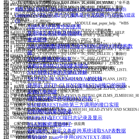
167
* dynpprog = sy-repid
203
(
SIGN
=
'I'
OPTION
=
'EQ'
LOW
=
'TC_0101_DEMARK'
)
"全不选
DATA
:
LT
_
ITEM1
TYPE
TABLE
OF
ZLMS
_
ZLME01161
_
ITEM1
,
302
128
PROCESS
ON VALUE-REQUEST
.
168
* dynpnr = sy-dynnr
204
(
SIGN
=
'I'
OPTION
=
'EQ'
LOW
=
'TC_0101_DELETE'
)
"删除
LT
_
ITEM2
TYPE
TABLE
OF
ZLMS
_
ZLME01161
_
ITEM2
.
303
权限
(24)
ODATA
(20)
saplearners
(10)
netweaver gateway
(8)
129
** FIELD zlms_cjllsqd_head-llsqd MODULE llsqd_help. "领料申请单
169
* dynprofield = 'ZLMS_ZLME01161_HEAD-ZYCBGDH'
205
(
SIGN
=
'I'
OPTION
=
'EQ'
LOW
=
'TC_0101_INSERT'
)
"插入
304
130
* FIELD ZLMS_CJLLSQD_HEAD-DEPRT MODULE DEPRT_HELP.
170
Gateway
(7)
CDS
(6)
用户
(5)
服务器
(4)
互联网
(3)
ODATA错误
* value_org = 'S'
206
(
SIGN
=
'I'
OPTION
=
'EQ'
LOW
=
'CB_UPLOAD'
)
"上传文件
LT
_
ITEM1
=
GT
_
ITEM1
.
305
131
"申请部门
171
* TABLES
(3)
207
)
.
LT
_
ITEM2
=
GT
_
ITEM2
.
306
132
** FIELD zlms_cjllsqd_head-mat_pspnr MODULE mat_pspnr_help. "WBS
172
* value_tab = lt_ZYCBGDH.
208
II
_
FIELDNAME
_
B
_
ITEM2
[
]
=
VALUE
#
(
AI的ABAP开发中的使用
307
133
元素
173
ENDMODULE
.
209
(
SIGN
=
'I'
OPTION
=
'EQ'
LOW
=
'ZLPJS'
)
"理赔件数
308
134
* FIELD ZLMS_CJLLSQD_HEAD-BWART MODULE BWART_HELP.
常用域文本转换及域例程
174
*&---------------------------------------------------------------------*
210
(
SIGN
=
'I'
OPTION
=
'EQ'
LOW
=
'LIFNR'
)
"供应商帐户号
**复制选择行
309
135
"移动类型
175
*& Module AUFNR_HELP INPUT
发送邮件
211
(
SIGN
=
'I'
OPTION
=
'EQ'
LOW
=
'ZBZ'
)
"备注
* SELECT *
310
136
** FIELD zlms_cjllsqd_head-aufnr MODULE aufnr_help. "
176
*&---------------------------------------------------------------------*
212
(
SIGN
=
'I'
OPTION
=
'EQ'
LOW
=
'TC_0102_MARK'
)
"全选
* INTO TABLE @DATA(LT_ZLMT03820_DX)
311
ABAP结构数据转换为全STRING的PO(PI)结构数
137
* FIELD ZLMS_ZLME01161_ITEM1-PSRQ MODULE DATE_HELP2.
177
* text
213
(
SIGN
=
'I'
OPTION
=
'EQ'
LOW
=
'TC_0102_DEMARK'
)
"全不选
* FROM ZLMT03820_DX.
312
138
* FIELD ZLMS_ZLME01161_ITEM1-EMATN MODULE
178
据
*----------------------------------------------------------------------*
214
(
SIGN
=
'I'
OPTION
=
'EQ'
LOW
=
'TC_0102_DELETE'
)
"删除行
313
139
EMATN_HELP. "
179
MODULE
AUFNR
_
HELP
INPUT
.
215
(
SIGN
=
'I'
OPTION
=
'EQ'
LOW
=
'TC_0102_COPY'
)
"复制行
SAP中使用AI的分享
SORT
GT
_
ITEM1
BY
ZHXM
.
314
140
** FIELD ZLMS_ZLME01161_ITEM1-matnr MODULE matnr_help. "
180
* PERFORM aufnr_help.
216
(
SIGN
=
'I'
OPTION
=
'EQ'
LOW
=
'CB_UPLOAD'
)
"上传文件
SORT
GT
_
ITEM2
BY
ZHXM
ZMXHXM
DESCENDING
.
315
141
*
采购订单ME21N创建关键点
181
ENDMODULE
.
217
(
SIGN
=
'I'
OPTION
=
'EQ'
LOW
=
'ZLPDX'
)
"理赔对象
LOOP AT
GT
_
ITEM1
INTO
DATA
(
LS
_
ITEM1
)
WHERE
SEL
=
'X'
.
316
142
FIELD
ZLMS
_
ZLME01161
_
HEAD
-
PLANS1
MODULE
PLANS
_
LIST1
.
182
*&---------------------------------------------------------------------*
SAP 销售订单的关键点详解
218
)
.
MOVE-CORRESPONDING
LS
_
ITEM1
TO
GW
_
ITEM2
.
317
143
"
183
*& Module PLANS_LIST INPUT
219
GW
_
ITEM2
-
SEL
=
''
.
318
SAP ECC 与 SAP S/4HANA 的比较
144
FIELD
ZLMS
_
ZLME01161
_
HEAD
-
PLANS2
MODULE
PLANS
_
LIST2
.
184
*&---------------------------------------------------------------------*
220
"行号取项目中最大加1
319
145
"
185
使用IF_HTTP_CLIENT做RESTfull接口的问题
* text
221
READ TABLE
GT
_
ITEM2
INTO
DATA
(
LS
_
ITEM2
)
WITH
KEY
ZHXM
=
320
* FIELD ZLMS_ZLME01161_ITEM2-ZLPDX MODULE ZLPDX_LIST. "
186
*----------------------------------------------------------------------*
222
"进入界面运输方式必输，才能输入其他
采购订单创建
LS
_
ITEM1
-
ZHXM
.
321
187
MODULE
PLANS
_
LIST1
INPUT
.
223
IF
(
ZLMS
_
ZLME01161
_
HEAD
-
ZYSFS
IS
INITIAL
OR
ZLMS
_
ZLME01161
_
H
IF
SY
-
SUBRC
=
0.
322
*--------------------------------------------------------------------*
调用其它程序并得到ALV内表
188
PERFORM
PLANS
_
LIST
USING
'PLANS1'
.
224
TCODE
=
GV
_
CREATE
.
GW
_
ITEM2
-
ZMXHXM
=
LS
_
ITEM2
-
ZMXHXM
+
1.
323
189
ENDMODULE
.
SAP提供RESTful给第三方调用的接口实现
225
LOOP AT SCREEN
.
ELSE
.
324
190
MODULE
PLANS
_
LIST2
INPUT
.
226
IF
SCREEN
-
NAME
NE
'ZLMS_ZLME01161_HEAD-ZYSFS'
AND
SCREEN
-
GW
_
ITEM2
-
ZMXHXM
=
1.
325
控制网站流量与限速
191
PERFORM
PLANS
_
LIST
USING
'PLANS2'
.
227
'ZLMS_ZLME01161_HEAD-WERKS'
.
ENDIF
.
326
192
PO(PI,XI)在ECC端日志记录及显示
ENDMODULE
.
228
SCREEN
-
INPUT
=
0.
327
193
229
ENDIF
.
RSA加解密成功例子
GW
_
ITEM2
-
ZLPDX
=
''
.
"理赔对象 = 供应商
328
194
MODULE
ZLPDX
_
LIST
INPUT
.
230
MODIFY SCREEN
.
SELECT
SINGLE
ZKSBL
329
密码保护：自定义条件跨系统读取SAP表数据
195
PERFORM
PF
_
ZLPDX
_
LIST
.
231
ENDLOOP
.
INTO
GW
_
ITEM2
-
ZKSBL
"客诉比例
330
196
ENDMODULE
.
密码保护：sap中使用OPENTEXT-源码
232
RETURN
.
FROM
ZLMT03820
_
BL
331