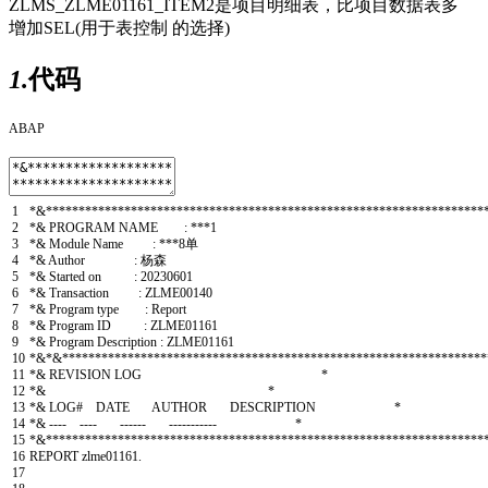
ZLMS_ZLME01161_ITEM2是项目明细表，比项目数据表多
增加SEL(用于表控制 的选择)
1.
代码
ABAP
1
*&*******************************************************************
2
*& PROGRAM NAME : ***1
3
*& Module Name : ***8单
4
*& Author : 杨森
5
*& Started on : 20230601
6
*& Transaction : ZLME00140
7
*& Program type : Report
8
*& Program ID : ZLME01161
9
*& Program Description : ZLME01161
10
*&*&*****************************************************************
11
*& REVISION LOG *
12
*& *
13
*& LOG# DATE AUTHOR DESCRIPTION *
14
*& ---- ---- ------ ----------- *
15
*&*******************************************************************
16
REPORT
zlme01161
.
17