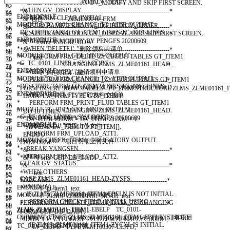
SET TITLEBAR
'0100'
WITH
LV
_
TEXT
.
CALL TRANSACTION
GV
_
MODIFY
AND
SKIP
FIRST
SCREEN
.
63
32
WHEN
GV
_
DISPLAY
.
*&---------------------------------------------------------------------*
64
33
ENDMODULE
.
PERFORM
CLEAR
_
INITIAL
.
*& 包含 ZLME00140_FRM
65
34
MODULE
TC
_
0101
_
CHANGE
_
TC
_
ATTR
OUTPUT
.
SET PARAMETER
ID
GV
_
ID
FIELD
GV
_
ORDER
.
*&---------------------------------------------------------------------*
66
35
DESCRIBE TABLE
GT
_
ITEM1
LINES
TC
_
0101
-
LINES
.
CALL TRANSACTION
GV
_
DISPLAY
AND
SKIP
FIRST
SCREEN
.
*&---------------------------------------------------------------------*
67
36
ENDMODULE
.
****BEGIN OF MODIFY BY PENGFS 20200609
*& Form INSERT_ROW
68
37
* WHEN 'DELETE1'. "删除领料申请单
*&---------------------------------------------------------------------*
69
38
MODULE
TC
_
0101
_
GET
_
LINES
OUTPUT
.
* PERFORM FRM_DELTE_ZYCBGDH TABLES GT_ITEM1
* text
70
39
G
_
TC
_
0101
_
LINES
=
SY
-
LOOPC
.
* CHANGING ZLMS_ZLME01161_HEAD..
*----------------------------------------------------------------------*
71
40
ENDMODULE
.
* WHEN 'CANCEL'."撤销领料申请单
* -->P_PT_ITEM text
72
41
MODULE
TC
_
0102
_
CHANGE
_
TC
_
ATTR
OUTPUT
.
* PERFORM FRM_CANCEL_ZYCBGDH TABLES GT_ITEM1
*----------------------------------------------------------------------*
73
42
DESCRIBE TABLE
GT
_
ITEM2
LINES
TC
_
0102
-
LINES
.
* CHANGING ZLMS_ZLME01161_HEAD.
FORM
INSERT
_
ROW
TABLES
PT
_
ITEM
STRUCTURE
ZLMS
_
ZLME01161
_
74
43
ENDMODULE
.
* WHEN 'PRINT_FL'."打印发料交接单
DATA
:
LW
_
ITEM
TYPE
GTY
_
ITEM1
.
75
44
* PERFORM FRM_PRINT_FLJJD TABLES GT_ITEM1
76
45
MODULE
TC
_
0102
_
GET
_
LINES
OUTPUT
.
* CHANGING ZLMS_ZLME01161_HEAD.
DO
10
TIMES
.
77
46
G
_
TC
_
0102
_
LINES
=
SY
-
LOOPC
.
****END OF MODIFY BY PENGFS 20200609
LW
_
ITEM
-
ZHXM
=
LW
_
ITEM
-
ZHXM
+
1.
78
47
ENDMODULE
.
WHEN
'LAD1'
.
"项目上传文件
APPEND
LW
_
ITEM
TO
PT
_
ITEM
[
]
.
79
48
PERFORM
FRM
_
UPLOAD
_
ATT1
.
ENDDO
.
80
49
MODULE
CHECK
_
ITEM1
_
OBLIGATORY
OUTPUT
.
WHEN
'LAD2'
.
"项目明细上传文件
ENDFORM
.
81
50
*
BREAK
YANGSEN
.
*&---------------------------------------------------------------------*
82
51
* return.
PERFORM
FRM
_
UPLOAD
_
ATT2
.
*& Form GET_DB_DATA
83
52
CLEAR
GV
_
STATUS
.
*&---------------------------------------------------------------------*
84
53
WHEN
OTHERS
.
* text
85
54
CASE
ZLMS
_
ZLME01161
_
HEAD
-
ZYSFS
.
ENDCASE
.
*----------------------------------------------------------------------*
86
55
WHEN
'A'
.
ENDMODULE
.
* -->P_gt_item1 text
87
56
IF
ZLMS
_
ZLME01161
_
ITEM1
-
EBELN
IS
NOT
INITIAL
.
MODULE
TC
_
0101
_
MODIFY
INPUT
.
* <--P_ZLMS_ZLME01161_HEAD text
88
57
PERFORM
CHECK
_
FIELD
_
INITIAL
USING
PERFORM
CALCULATE
_
ITEM1
_
DATA
_
TC
CHANGING
*----------------------------------------------------------------------*
89
58
ZLMS
_
ZLME01161
_
ITEM1
-
EBELP
TC
_
0101
-
ZLMS
_
ZLME01161
_
ITEM1
.
FORM
GET
_
DB
_
DATA
.
90
59
CURRENT
_
LINE
'ZLMS_ZLME01161_ITEM1-EBELP'
.
"订单项目
MODIFY
GT
_
ITEM1
FROM
ZLMS
_
ZLME01161
_
ITEM1
INDEX
DATA
:
LV
_
ZYCBGDH
TYPE
ZLMT03820
-
ZYCBGDH
,
91
60
IF
ZLMS
_
ZLME01161
_
ITEM1
-
ZYCXL
IS
INITIAL
.
TC
_
0101
-
CURRENT
_
LINE
.
LV
_
LLJPD
TYPE
ZLMT00307
-
LLJPD
,
92
61