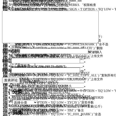
* SELECT mara~matnr maktx INTO TABLE lt_matnr_dlh
MODULE
CHECK
_
WERKS
_
INPUT
INPUT
.
173
GW
_
ITEM2
-
ZBZ
=
LS
_
ITEM2
-
ZBZ
.
272
241
98
MODULE
TC
_
0102
_
MARK
ON REQUEST
.
138
* FROM makt INNER JOIN mara
PERFORM
AUTHORITY
_
CHECK
_
INPUT
_
WERKS
.
"权限检查
174
* GW_ITEM2-LIFNR = LS_ITEM2-LIFNR.
273
242
99
评论
*
139
* ON makt~matnr = mara~matnr
ENDMODULE
.
175
II
_
FIELDNAME
_
A
_
ITEM1
[
]
=
VALUE
#
(
(
SIGN
=
'I'
OPTION
=
'EQ'
LOW
=
'
* GW_ITEM2-ZLPJS = LS_ITEM2-ZLPJS.
274
243
100
ENDLOOP
.
140
* WHERE spras = sy-langu
*&---------------------------------------------------------------------*
176
(
SIGN
=
'I'
OPTION
=
'EQ'
LOW
=
'EBELP'
)
ENDIF
.
275
244
101
MODULE
TC
_
0102
_
USER
_
COMMAND
.
141
* AND mtart NE 'HERS'.
*& Module CHECK_BWART_INPUT INPUT
177
(
SIGN
=
'I'
OPTION
=
'EQ'
LOW
=
'ZYCXL'
)
"异常小类
276
245
102
"修改显示，获取领料单数据
142
*
*&---------------------------------------------------------------------*
178
(
SIGN
=
'I'
OPTION
=
'EQ'
LOW
=
'ZYCJS'
)
"异常件数
GW
_
ITEM2
-
ZLPZL
=
LS
_
ITEM1
-
ZYCZL
.
"理赔重量 = 异常重量
277
246
103
CHAIN
.
143
* CALL FUNCTION 'F4IF_INT_TABLE_VALUE_REQUEST'
* text
179
(
SIGN
=
'I'
OPTION
=
'EQ'
LOW
=
'ZBZ'
)
"备注
SELECT
SINGLE
ZKSBL
278
247
104
FIELD
ZLMS
_
ZLME01161
_
HEAD
-
ZYCBGDH
.
144
* EXPORTING
*----------------------------------------------------------------------*
180
(
SIGN
=
'I'
OPTION
=
'EQ'
LOW
=
'ZSL'
)
"数量
INTO
GW
_
ITEM2
-
ZKSBL
"客诉比例
279
248
105
MODULE
GET
_
DB
_
DATA
ON CHAIN-REQUEST
.
145
* retfield = 'MATNR'
*&---------------------------------------------------------------------*
181
(
SIGN
=
'I'
OPTION
=
'EQ'
LOW
=
'ZJS'
)
"件数
FROM
ZLMT03820
_
BL
280
249
106
ENDCHAIN
.
146
* dynpprog = sy-repid
*& Module CHECK_MAT_PSPNR_INPUT INPUT
182
(
SIGN
=
'I'
OPTION
=
'EQ'
LOW
=
'ZDJZL'
)
"单件重量(公斤）
WHERE
WERKS
=
ZLMS
_
ZLME01161
_
HEAD
-
WERKS
281
250
107
147
* dynpnr = sy-dynnr
*&---------------------------------------------------------------------*
183
(
SIGN
=
'I'
OPTION
=
'EQ'
LOW
=
'TC_0101_MARK'
)
"全选
AND
ZYCXL
=
GW
_
ITEM2
-
ZYCXL
282
251
108
148
* dynprofield = 'ZLMS_ZLME01161_ITEM1-MATNR'
* text
184
(
SIGN
=
'I'
OPTION
=
'EQ'
LOW
=
'TC_0101_DEMARK'
)
"全不选
AND
ZLPDX
=
GW
_
ITEM2
-
ZLPDX
283
252
109
"运输方式
149
* value_org = 'S'
*----------------------------------------------------------------------*
185
(
SIGN
=
'I'
OPTION
=
'EQ'
LOW
=
'TC_0101_DELETE'
)
"删除
.
284
253
110
CHAIN
.
150
显示名称
* TABLES
*&---------------------------------------------------------------------*
186
(
SIGN
=
'I'
OPTION
=
'EQ'
LOW
=
'TC_0101_INSERT'
)
"插入
GW
_
ITEM2
-
ZKSZL
=
GW
_
ITEM2
-
ZLPZL
*
GW
_
ITEM2
-
ZKSBL
/
285
254
111
FIELD
ZLMS
_
ZLME01161
_
HEAD
-
ZYSFS
.
151
* value_tab = lt_matnr_dlh.
*& Module CHECK_FISTL_INPUT INPUT
187
(
SIGN
=
'I'
OPTION
=
'EQ'
LOW
=
'CB_UPLOAD'
)
"上传文件
100.
"客诉重量 = 理赔重量 * 客诉比例.
286
255
112
MODULE
CHECK
_
ZYSFS
_
INPUT
ON CHAIN-REQUEST
.
152
ENDMODULE
.
*&---------------------------------------------------------------------*
188
邮箱
287
256
113
ENDCHAIN
.
153
*&---------------------------------------------------------------------*
* text
189
)
.
288
257
114
"工厂权限检查
154
*& Module ZYCBGDH_HELP1 INPUT
*----------------------------------------------------------------------*
190
II
_
FIELDNAME
_
A
_
ITEM2
[
]
=
VALUE
#
(
APPEND
GW
_
ITEM2
TO
GT
_
ITEM2
.
289
258
115
FIELD
ZLMS
_
ZLME01161
_
HEAD
-
WERKS
网站
155
*&---------------------------------------------------------------------*
MODULE
CHECK
_
PLANS
_
INPUT
INPUT
.
191
(
SIGN
=
'I'
OPTION
=
'EQ'
LOW
=
'ZBZ'
)
"备注
ENDLOOP
.
290
259
116
MODULE
CHECK
_
WERKS
_
INPUT
ON CHAIN-REQUEST
.
156
* text
PERFORM
CHECK
_
PLANS
_
INPUT
.
192
(
SIGN
=
'I'
OPTION
=
'EQ'
LOW
=
'TC_0102_COPY_ALL'
)
"复制所有
ENDFORM
.
291
260
117
157
*----------------------------------------------------------------------*
ENDMODULE
.
193
(
SIGN
=
'I'
OPTION
=
'EQ'
LOW
=
'CB_UPLOAD'
)
"上传文件
*&---------------------------------------------------------------------*
292
261
118
"职位1,职位2输入检查
158
MODULE
ZYCBGDH
_
HELP
INPUT
.
*&---------------------------------------------------------------------*
194
)
.
*& Form FCODE_COPY_SELECT
293
262
119
CHAIN
.
159
* DATA: BEGIN OF lt_ZYCBGDH OCCURS 0,
*& Module GET_HRAQX_DATA INPUT
195
*&---------------------------------------------------------------------*
294
120
FIELD
ZLMS
_
ZLME01161
_
HEAD
-
PLANS1
.
160
* ZYCBGDH TYPE ZLMT03820-ZYCBGDH,
*&---------------------------------------------------------------------*
分类
196
II
_
FIELDNAME
_
B
_
ITEM1
[
]
=
VALUE
#
(
(
SIGN
=
'I'
OPTION
=
'EQ'
LOW
=
'
* text
295
121
FIELD
ZLMS
_
ZLME01161
_
HEAD
-
PLANS2
.
161
* END OF lt_ZYCBGDH.
* text
197
(
SIGN
=
'I'
OPTION
=
'EQ'
LOW
=
'POSNR'
)
*----------------------------------------------------------------------*
296
122
MODULE
CHECK
_
PLANS
_
INPUT
ON CHAIN-REQUEST
.
162
* SELECT ZYCBGDH INTO TABLE lt_ZYCBGDH FROM ZLMT03820
*----------------------------------------------------------------------*
198
(
SIGN
=
'I'
OPTION
=
'EQ'
LOW
=
'ZYCXL'
)
"异常小类
* --> p1 text
297
123
ENDCHAIN
.
163
WHERE KGS = ''.
分
199
(
SIGN
=
'I'
OPTION
=
'EQ'
LOW
=
'ZYCJS'
)
"异常件数
* <-- p2 text
298
124
164
* CALL FUNCTION 'F4IF_INT_TABLE_VALUE_REQUEST'
MODULE
CHECK
_
ZYSFS
_
INPUT
INPUT
.
200
(
SIGN
=
'I'
OPTION
=
'EQ'
LOW
=
'ZDJZL'
)
"单件重量(公斤）
*----------------------------------------------------------------------*
类
299
125
165
* EXPORTING
PERFORM
CHECK
_
ZYSFS
_
INPUT
.
201
(
SIGN
=
'I'
OPTION
=
'EQ'
LOW
=
'ZBZ'
)
"备注
FORM
FCODE
_
COPY
_
SELECTED
.
300
归类
126
MODULE
USER
_
COMMAND
_
0100
.
166
* retfield = 'ZYCBGDH'
ENDMODULE
.
202
(
SIGN
=
'I'
OPTION
=
'EQ'
LOW
=
'TC_0101_MARK'
)
"全选
301
127
*--------------------------------------------------------------------*