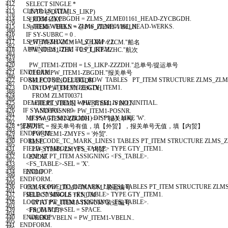
376
412
SELECT
SINGLE
*
377
413
CLEAR
:
LS
_
ITEM
.
INTO
@
DATA
(
LS
_
LIKP
)
378
414
LS
_
ITEM
-
ZYCBGDH
=
ZLMS
_
ZLME01161
_
HEAD
-
ZYCBGDH
.
FROM
LIKP
379
415
LS
_
ITEM
-
WERKS
=
ZLMS
_
ZLME01161
_
HEAD
-
WERKS
.
WHERE
VBELN
=
@
PW
_
ITEM1
-
VBELN
.
380
416
IF
SY
-
SUBRC
=
0
.
381
417
LS
_
ITEM
-
ZHXM
=
LV
_
ZHXM
+
1.
PW
_
ITEM1
-
ZCM
=
LS
_
LIKP
-
ZZCM
.
"船名
382
418
APPEND
LS
_
ITEM
TO
PT
_
ITEM
.
PW
_
ITEM1
-
ZHC
=
LS
_
LIKP
-
ZZHC
.
"航次
383
419
384
420
PW
_
ITEM1
-
ZTDH
=
LS
_
LIKP
-
ZZZDH
.
"总单号/提运单号
385
421
ENDFORM
.
CLEAR
:
PW
_
ITEM1
-
ZBGDH
.
"报关单号
386
422
FORM
FCODE
_
DELETE
_
ROW
TABLES
PT
_
ITEM
STRUCTURE
ZLMS
_
ZLM
SELECT
SINGLE
BGDH
387
423
DATA
:
LW
_
ITEM
TYPE
GTY
_
ITEM1
.
INTO
PW
_
ITEM1
-
ZBGDH
388
424
FROM
ZLMT00371
389
425
DELETE
PT
_
ITEM
[
]
WHERE
SEL
IS
NOT
INITIAL
.
WHERE
VBELN
=
PW
_
ITEM1
-
VBELN
390
426
IF
SY
-
SUBRC
<
>
0.
AND
POSNR
=
PW
_
ITEM1
-
POSNR
.
391
427
MESSAGE
S020
(
ZLM01
)
DISPLAY LIKE
'W'
.
IF
PW
_
ITEM1
-
ZBGDH
<
>
''
.
""报关单号.
392
428
ENDIF
.
*贸易方式 = 报关单号有值，填【外贸】，报关单号无值，填【内贸】
393
429
ENDFORM
.
PW
_
ITEM1
-
ZMYFS
=
'外贸'
.
394
430
FORM
FCODE
_
TC
_
MARK
_
LINES1
TABLES
PT
_
ITEM
STRUCTURE
ZLMS
_
Z
ELSE
.
395
431
FIELD
-
SYMBOLS
<
FS
_
TABLE
>
TYPE
GTY
_
ITEM1
.
PW
_
ITEM1
-
ZMYFS
=
'内贸'
.
396
432
LOOP AT
PT
_
ITEM
ASSIGNING
<
FS
_
TABLE
>
.
ENDIF
.
397
433
<
FS
_
TABLE
>
-
SEL
=
'X'
.
398
434
ENDLOOP
.
ENDIF
.
399
435
ENDFORM
.
400
436
FORM
FCODE
_
TC
_
DEMARK
_
LINES1
TABLES
PT
_
ITEM
STRUCTURE
ZLM
CLEAR
:
PW
_
ITEM1
-
TKNUM
.
"装运编号
401
437
FIELD
-
SYMBOLS
<
FS
_
TABLE
>
TYPE
GTY
_
ITEM1
.
SELECT
SINGLE
TKNUM
402
438
LOOP AT
PT
_
ITEM
ASSIGNING
<
FS
_
TABLE
>
.
INTO
PW
_
ITEM1
-
TKNUM
"装运编号
403
439
<
FS
_
TABLE
>
-
SEL
=
SPACE
.
FROM
VTTP
404
440
ENDLOOP
.
WHERE
VBELN
=
PW
_
ITEM1
-
VBELN
.
.
405
441
ENDFORM
.