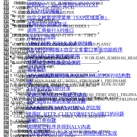
197
233
ENDIF
.
WHERE
WERKS
=
ZLMS
_
ZLME01161
_
HEAD
-
WERKS
332
密码保护：sap中使用OPENTEXT
198
234
*"A 已保存
AND
ZYCXL
=
GW
_
ITEM2
-
ZYCXL
333
199
ABAP代码模板5
235
*N 已提交
AND
ZLPDX
=
GW
_
ITEM2
-
ZLPDX
334
200
*&---------------------------------------------------------------------*
236
*F 同意
自定义树形管理菜单（SAP区域菜单）
.
335
201
*& Form AUFNR_HELP
237
*J 拒绝
CLEAR
:
GW
_
ITEM2
-
LIFNR
.
336
使用FB05创建凭证
202
*&---------------------------------------------------------------------*
238
*T 退回修改 "
INSERT
GW
_
ITEM2
INTO
GT
_
ITEM2
INDEX
1.
337
203
* text
调用工商银行API接口
239
338
204
*----------------------------------------------------------------------*
240
IF
ZLMS
_
ZLME01161
_
HEAD
-
ZYSFS
=
'A'
.
"门到门
ENDLOOP
.
339
SAP入门培训
205
* --> p1 text
241
LOOP AT SCREEN
.
340
206
ABAP 结构 与XML文本的转换
* <-- p2 text
242
IF
SCREEN
-
NAME
=
'ZLMS_ZLME01161_HEAD-PLANS2'
.
SORT
GT
_
ITEM2
BY
ZHXM
ZMXHXM
.
341
207
*----------------------------------------------------------------------*
243
SCREEN
-
INPUT
=
0.
ABAP代码模板4-自定义多窗口单据功能程序
ENDFORM
.
342
208
FORM
AUFNR
_
HELP
.
244
ENDIF
.
*&---------------------------------------------------------------------*
343
AI的ABAP开发中的使用
209
* DATA: BEGIN OF lt_aufk OCCURS 0,
245
IF
(
ZLMS
_
ZLME01161
_
HEAD
-
ZSPZT1
=
'N'
OR
ZLMS
_
ZLME01161
_
HEA
*& Form FCODE_DELETE_ROW2
344
210
* aufnr TYPE aufk-aufnr,
常用域文本转换及域例程
246
ZLMS
_
ZLME01161
_
HEAD
-
ZSPZT1
=
'J'
)
.
"
*&---------------------------------------------------------------------*
345
211
* auart TYPE aufk-auart,
247
SCREEN
-
INPUT
=
0.
* text
346
发送邮件
212
* END OF lt_aufk.
248
ELSE
.
*----------------------------------------------------------------------*
347
213
ABAP结构数据转换为全STRING的PO(PI)结构数
* SELECT aufnr auart INTO TABLE lt_aufk FROM aufk. "#EC
249
CLEAR
:
L
_
STRUNAME
,
L
_
FIELDNAME
.
* -->P_GT_ITEM1 text
348
214
CI_NOWHERE
250
SPLIT
SCREEN
-
NAME
AT
'-'
INTO
L
_
STRUNAME
L
_
FIELDNAME
.
据
*----------------------------------------------------------------------*
349
215
* IF ZLMS_ZLME01161_HEAD-lltyp = 'A'."A是生产订单 AUFK-AUART
251
IF
L
_
STRUNAME
=
'ZLMS_ZLME01161_HEAD'
.
FORM
FCODE
_
DELETE
_
ROW2
.
350
SAP中使用AI的分享
216
<> 'ZM*'
252
"为 <...> 插入正确的名称.
351
217
* DELETE lt_aufk WHERE auart(2) = 'ZM'.
采购订单ME21N创建关键点
253
ELSEIF
(
L
_
STRUNAME
=
'ZLMS_ZLME01161_ITEM1'
AND
L
_
FIELDN
352
218
* ELSEIF ZLMS_ZLME01161_HEAD-lltyp = 'B'."B是维修订单 AUFK-
254
OR
(
L
_
STRUNAME
=
'ZLMS_ZLME01161_ITEM2'
AND
L
_
FIELDNA
DELETE
GT
_
ITEM2
WHERE
SEL
IS
NOT
INITIAL
.
353
SAP 销售订单的关键点详解
219
AUART = 'ZM*'
255
.
"
IF
SY
-
SUBRC
<
>
0.
354
220
SAP ECC 与 SAP S/4HANA 的比较
* DELETE lt_aufk WHERE auart(2) <> 'ZM'.
256
SCREEN
-
INPUT
=
1.
MESSAGE
S020
(
ZLM01
)
DISPLAY LIKE
'W'
.
355
221
* ENDIF.
257
ELSE
.
使用IF_HTTP_CLIENT做RESTfull接口的问题
ENDIF
.
356
222
* CALL FUNCTION 'F4IF_INT_TABLE_VALUE_REQUEST'
258
SCREEN
-
INPUT
=
0.
357
采购订单创建
223
* EXPORTING
259
ENDIF
.
ENDFORM
.
358
224
* retfield = 'AUFNR'
调用其它程序并得到ALV内表
260
ENDIF
.
359
225
* dynpprog = sy-repid
261
MODIFY SCREEN
.
FORM
CALCULATE
_
ITEM1
_
PO
_
TC
CHANGING
PW
_
ITEM1
360
SAP提供RESTful给第三方调用的接口实现
226
* dynpnr = sy-dynnr
262
ENDLOOP
.
STRUCTURE
ZLMS
_
ZLME01161
_
ITEM1
.