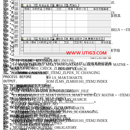
152
121
18
* DATA: lt_dynpread TYPE TABLE OF dynpread WITH HEADER LINE.
AND
ZLMS
_
ZLME01161
_
ITEM2
-
SEL
=
'X'
.
54
* AND SPRAS = @SY-LANGU.
153
122
19
* DATA: lw_objec TYPE objec.
LOOP AT
GT
_
ITEM2
INTO
G
_
TC
_
0102
_
WA2
55
* ENDIF.
GET CURSOR
LINE
LV
_
LINES
.
154
123
20
*
WHERE
SEL
=
'X'
.
56
*
READ TABLE
GT
_
ITEM1
INTO
DATA
(
LS
_
ITEM
)
INDEX
LV
_
LINES
.
155
124
21
* CALL FUNCTION 'HRIQ_OBJID_REQUEST' "根据搜帮名取得其
G
_
TC
_
0102
_
WA2
-
SEL
=
''
.
57
* SORT LT_EKPO BY EBELN EBELP.
IF
LS
_
ITEM
-
ZHXM
IS
INITIAL
.
156
125
22
元数据
MODIFY
GT
_
ITEM2
58
* SORT LT_MAKT BY MATNR.
MESSAGE
'项目号为空，请先维护项目'
TYPE
'E'
.
157
126
23
* EXPORTING
FROM
G
_
TC
_
0102
_
WA2
59
* LOOP AT GT_ITEM1 ASSIGNING FIELD-SYMBOL(<ITEM1>).
EXIT
.
158
127
24
* plvar = '01'
TRANSPORTING
SEL
.
60
* READ TABLE LT_EKPO INTO DATA(LS_EKPO) WITH KEY EBELN = <I
ENDIF
.
159
128
25
* otype = 'O'
ENDLOOP
.
61
* EBELP = <ITEM1>-EBELP
160
129
26
* IMPORTING
ENDIF
.
62
* BINARY SEARCH.
"上载附件文件
161
130
27
* sel_object = lw_objec.
MODIFY
GT
_
ITEM2
63
* IF SY-SUBRC = 0.
CONCATENATE
ZLMS
_
ZLME01161
_
HEAD
-
ZYCBGDH
LS
_
ITEM
-
162
131
28
* REFRESH lt_dynpread.
FROM
ZLMS
_
ZLME01161
_
ITEM2
64
* <ITEM1>-MATNR = LS_EKPO-MATNR.
ZHXM
INTO
LV
_
REF
_
NO
SEPARATED BY
'-'
.
163
132
29
* lt_dynpread-fieldname = 'ZLMS_ZLME01161_HEAD-DEPRT'. "屏幕字段
INDEX
TC
_
0102
-
CURRENT
_
LINE
65
* <ITEM1>-EMATN = LS_EKPO-EMATN.
LV
_
BUSTYPE
=
'LM_0019'
.
"流程类型，异常报告单项目
164
133
30
* lt_dynpread-fieldvalue = lw_objec-objid. "选择值
TRANSPORTING
SEL
.
66
* ENDIF.
165
134
31
* APPEND lt_dynpread.
ENDMODULE
.
67
* IF <ITEM1>-MATNR IS NOT INITIAL.
IF
SY
-
TCODE
=
GV
_
DISPLAY
.
166
135
32
* CALL FUNCTION 'DYNP_VALUES_UPDATE' "把值更新回屏幕
68
* READ TABLE LT_MAKT INTO DATA(LS_MAKT) WITH KEY MATNR =
LV
_
OPERATE
=
'D'
.
167
136
ABAP
33
* EXPORTING
MODULE
TC
_
0101
_
CHECK
_
ZLPDX
INPUT
.
69
* BINARY SEARCH.
ELSE
.
168
137
34
* dyname = sy-cprog
PERFORM
CALCULATE
_
ITEM2
_
ZLPDX
_
TC
CHANGING
70
* IF SY-SUBRC = 0.
LV
_
OPERATE
=
'C'
.
169
138
35
* dynumb = sy-dynnr
ZLMS
_
ZLME01161
_
ITEM2
.
71
* <ITEM1>-MAKTX = LS_MAKT-MAKTX.
ENDIF
.
170
139
36
* TABLES
MODIFY
GT
_
ITEM2
FROM
ZLMS
_
ZLME01161
_
ITEM2
INDEX
72
* ENDIF.
171
140
37
* dynpfields = lt_dynpread.
TC
_
0102
-
CURRENT
_
LINE
.
73
* ENDIF.
"上载附件文件
172
141
PROCESS
BEFORE OUTPUT
.
38
ENDMODULE
.
74
* IF <ITEM1>-EMATN IS NOT INITIAL.
CALL FUNCTION
'ZFM_UPLOAD_ARCHIV_FILE'
173
142
39
*&---------------------------------------------------------------------*
75
* READ TABLE LT_MAKT INTO LS_MAKT WITH KEY MATNR = <ITEM
EXPORTING
174
143
40
*& Module BWART_HELP INPUT
ENDMODULE
.
76
* BINARY SEARCH.
IV
_
BUSTYPE
=
LV
_
BUSTYPE
175
144
1
MODULE
TC
_
0101
_
CHANGE
_
TC
_
ATTR
.
41
*&---------------------------------------------------------------------*
77
* IF SY-SUBRC = 0.
IV
_
REF
_
NO
=
LV
_
REF
_
NO
176
145
2
LOOP AT
GT
_
ITEM1
42
* text
MODULE
TC
_
0101
_
CHECK
_
ZLPJS
INPUT
.
78
* <ITEM1>-EMAKTX = LS_MAKT-MAKTX.
IV
_
ITEM
=
LV
_
ITEM
177
146
3
INTO
ZLMS
_
ZLME01161
_
ITEM1
43
*----------------------------------------------------------------------*
PERFORM
CALCULATE
_
ITEM2
_
ZLPJS
_
TC
CHANGING
79
* ENDIF.
IV
_
OPERATE
=
LV
_
OPERATE
178
147
4
WITH
CONTROL
TC
_
0101
44
MODULE
BWART
_
HELP
INPUT
.
ZLMS
_
ZLME01161
_
ITEM2
.
"理赔件数
80
* ENDIF.
IMPORTING
179
148
5
CURSOR
TC
_
0101
-
CURRENT
_
LINE
.
45
* DATA: BEGIN OF lt_bwart OCCURS 0,
MODIFY
GT
_
ITEM2
FROM
ZLMS
_
ZLME01161
_
ITEM2
INDEX
81
* ENDLOOP.
EV
_
ERROR
=
LV
_
ERROR
.
180
149
6
MODULE
TC
_
0101
_
GET
_
LINES
.
46
* bwart TYPE t156-bwart,
TC
_
0102
-
CURRENT
_
LINE
.
82
181
150
7
MODULE
CHECK
_
ITEM1
_
OBLIGATORY
.
47
* btext TYPE t156t-btext,
83