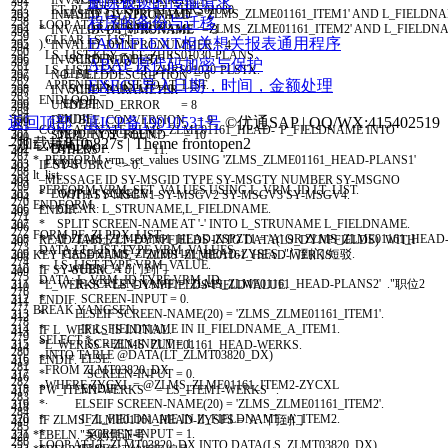
删除被锁的传输请求
INVALID
_
ABAPWORKAREA
=
1
391
257
ET
_
PLANS
_
LIST
=
LT
_
ZHRS01030
.
293
ELSEIF
(
L
_
STRUNAME
=
'ZLMS_ZLME01161_ITEM1'
AND
L
_
FIELDN
INVALID
_
DYNPROFIELD
=
2
392
程序的备份与迁移
258
LOOP AT
LT
_
ZHRS01030
.
294
* OR ( L_STRUNAME = 'ZLMS_ZLME01161_ITEM2' AND L_FIELDNAM
INVALID
_
DYNPRONAME
=
3
393
259
CLEAR
LS
_
LIST
.
FAGLFLEXT相关想关报表通用程序
295
)."
INVALID
_
DYNPRONUMMER
=
4
394
260
LS
_
LIST
-
KEY
=
LT
_
ZHRS01030
-
PLANS
.
296
SCREEN
-
INPUT
=
1.
INVALID
_
REQUEST
=
5
395
ABAP 原代码加密与保护
261
LS
_
LIST
-
TEXT
=
LT
_
ZHRS01030
-
PLSTX
.
297
ELSE
.
NO
_
FIELDDESCRIPTION
=
6
396
262
EXECL导入日期，时间，金额处理
APPEND
LS
_
LIST
TO
LT
_
LIST
.
298
SCREEN
-
INPUT
=
0.
INVALID
_
PARAMETER
=
7
397
263
ENDLOOP
.
299
ENDIF
.
UNDEFIND
_
ERROR
=
8
398
264
300
ENDIF
.
DOUBLE
_
CONVERSION
=
9
返回顶部
滇ICP备19010531号
©优通SAP | QQ/WX:415402519
399
265
CONCATENATE
'ZLMS_ZLME01161_HEAD-'
P
_
FIELDNAME
INTO
301
MODIFY SCREEN
.
STEPL
_
NOT
_
FOUND
=
10
400
- 加载耗时0.827s | Theme
frontopen2
266
L
_
VRM
_
ID
.
302
ENDLOOP
.
OTHERS
=
11.
401
267
* PERFORM vrm_set_values USING 'ZLMS_ZLME01161_HEAD-PLANS1'
303
ENDIF
.
IF
SY
-
SUBRC
<
>
0.
402
268
lt_list.
304
MESSAGE
ID
SY
-
MSGID
TYPE
SY
-
MSGTY
NUMBER
SY
-
MSGNO
403
269
PERFORM
VRM
_
SET
_
VALUES
USING
L
_
VRM
_
ID
LT
_
LIST
.
305
* LOOP AT SCREEN.
WITH
SY
-
MSGV1
SY
-
MSGV2
SY
-
MSGV3
SY
-
MSGV4
.
404
270
ENDFORM
.
306
* CLEAR: L_STRUNAME,L_FIELDNAME.
ENDIF
.
405
271
307
* SPLIT SCREEN-NAME AT '-' INTO L_STRUNAME L_FIELDNAME.
406
272
FORM
PF
_
ZLPDX
_
LIST
.
308
* IF ZLMS_ZLME01161_HEAD-ZSPZT1 = 'A' OR ZLMS_ZLME01161_HEAD
READ TABLE
LT
_
DYNPFIELDS
INTO
DATA
(
LS
_
DYNPFIELDS
)
WITH
407
273
DATA
:
LT
_
LIST
TYPE
VRM
_
VALUES
,
309
* CASE ZLMS_ZLME01161_HEAD-ZYSFS ."门到门/短驳.
KEY
FIELDNAME
=
'ZLMS_ZLME01161_HEAD-WERKS'
.
408
274
LS
_
LIST
TYPE
VRM
_
VALUE
.
310
* WHEN 'A'."门到门
IF
SY
-
SUBRC
=
0
.
409
275
DATA
:
L
_
VRM
_
ID
TYPE
VRM
_
ID
.
311
* IF SCREEN-NAME = 'ZLMS_ZLME01161_HEAD-PLANS2' ."职位2
L
_
WERKS
=
LS
_
DYNPFIELDS
-
FIELDVALUE
.
410
276
312
* SCREEN-INPUT = 0.
ENDIF
.
411
277
BREAK
YANGSEN
.
313
* ELSEIF SCREEN-NAME(20) = 'ZLMS_ZLME01161_ITEM1'.
412
278
314
* IF L_FIELDNAME IN II_FIELDNAME_A_ITEM1.
IF
L
_
WERKS
IS
INITIAL
.
413
279
SELECT
*
315
* SCREEN-INPUT = 1.
L
_
WERKS
=
ZLMS
_
ZLME01161
_
HEAD
-
WERKS
.
414
280
INTO
TABLE
@
DATA
(
LT
_
ZLMT03820
_
DX
)
316
* ELSE.
ENDIF
.
415
281
FROM
ZLMT03820
_
DX
317
* SCREEN-INPUT = 0.
416
282
WHERE
ZYCXL
=
@
ZLMS
_
ZLME01161
_
ITEM2
-
ZYCXL
318
* ENDIF.
PW
_
ITEM1
-
WERKS
=
LS
_
ITEM1
-
WERKS
.
417
283
.
319
* ELSEIF SCREEN-NAME(20) = 'ZLMS_ZLME01161_ITEM2'.
418
284
.
320
* IF L_FIELDNAME IN II_FIELDNAME_A_ITEM2.
IF
ZLMS
_
ZLME01161
_
HEAD
-
ZYSFS
=
'A'
.
"门到门
419
285
321
* SCREEN-INPUT = 1.
*EBELN."采购凭证号
420
286
LOOP AT
LT
_
ZLMT03820
_
DX
INTO
DATA
(
LS
_
ZLMT03820
_
DX
)
.