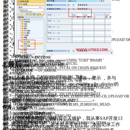
113
ENDIF
.
LV
_
BUSTYPE
=
'LM_0020'
.
"流程类型，异常报告单项目
212
181
38
FIELD
ZLMS
_
ZLME01161
_
ITEM1
-
ZBZ
.
"备注
78
= lt_bwart-bwart AND spras = sy-langu.
WHEN
'TC_COP2'
.
"复制选择行
114
MODIFY SCREEN
.
213
182
39
FIELD
ZLMS
_
ZLME01161
_
ITEM1
-
ZSL
.
"数量
79
* MODIFY lt_bwart.
PERFORM
FCODE
_
COPY
_
SELECTED
.
115
ENDLOOP
.
IF
SY
-
TCODE
=
GV
_
DISPLAY
.
214
183
40
FIELD
ZLMS
_
ZLME01161
_
ITEM1
-
ZJS
.
"件数
80
* ENDLOOP.
CLEAR
:
SY
-
UCOMM
.
116
EXIT
.
LV
_
OPERATE
=
'D'
.
215
184
41
FIELD
ZLMS
_
ZLME01161
_
ITEM1
-
ZDJZL
.
"单件重量(公斤）
81
* CALL FUNCTION 'F4IF_INT_TABLE_VALUE_REQUEST'
WHEN
'TC_COPA2'
.
"复制所有行
117
ENDIF
.
ELSE
.
216
185
42
MODULE
TC
_
0101
_
MODIFY
ON CHAIN-REQUEST
.
82
* EXPORTING
PERFORM
FCODE
_
COPY
_
ALL
.
118
PERFORM
NOT
_
DISPLAY
_
SCREEN
_
CHANGE
.
LV
_
OPERATE
=
'C'
.
217
186
43
ENDCHAIN
.
83
* retfield = 'BWART'
CLEAR
:
SY
-
UCOMM
.
119
LOOP AT SCREEN
.
ENDIF
.
218
187
44
CHAIN
.
84
* dynpprog = sy-repid
WHEN
'TC_ALL2'
.
120
IF
SCREEN
-
NAME
=
'ZLMS_ZLME01161_HEAD-ZYCBGDH'
.
219
188
45
FIELD
ZLMS
_
ZLME01161
_
ITEM1
-
EBELN
.
"采购凭证号
85
* dynpnr = sy-dynnr
PERFORM
FCODE
_
TC
_
MARK
_
LINES2
TABLES
GT
_
ITEM2
.
121
SCREEN
-
INPUT
=
1.
"上载附件文件
220
189
46
FIELD
ZLMS
_
ZLME01161
_
ITEM1
-
EBELP
.
"采购凭证的项目编号
86
* dynprofield = 'ZLMS_ZLME01161_HEAD-BWART'
CLEAR
:
SY
-
UCOMM
.
122
* ELSEIF SCREEN-NAME = 'ZLMS_ZLME01161_ITEM1-CB_UPLOAD' O
CALL FUNCTION
'ZFM_UPLOAD_ARCHIV_FILE'
221
190
47
FIELD
ZLMS
_
ZLME01161
_
ITEM1
-
VBELN
.
"交货
87
* value_org = 'S'
WHEN
'TC_SAL2'
.
123
'ZLMS_ZLME01161_ITEM2-CB_UPLOAD' .
EXPORTING
222
191
48
FIELD
ZLMS
_
ZLME01161
_
ITEM1
-
POSNR
.
"交货项目
88
* TABLES
PERFORM
FCODE
_
TC
_
DEMARK
_
LINES2
TABLES
GT
_
ITEM2
.
124
* SCREEN-INPUT = 1.
IV
_
BUSTYPE
=
LV
_
BUSTYPE
223
192
49
MODULE
TC
_
0101
_
CHECK
_
PO
ON CHAIN-REQUEST
.
89
* value_tab = lt_bwart.
CLEAR
:
SY
-
UCOMM
.
125
ELSEIF
SCREEN
-
NAME
=
'ZLMS_ZLME01161_HEAD-ZYSFS'
.
IV
_
REF
_
NO
=
LV
_
REF
_
NO
224
193
50
ENDCHAIN
.
90
* ELSE.
ENDCASE
.
126
SCREEN
-
INPUT
=
0.
IV
_
ITEM
=
LV
_
ITEM
225
194
51
91
* PERFORM f4if_field_value_request USING 'T156T' 'BWART '
ENDMODULE
.
127
ENDIF
.
IV
_
OPERATE
=
LV
_
OPERATE
226
195
4.
最后
52
FIELD
ZLMS
_
ZLME01161
_
ITEM1
-
ZYCXL
92
'ZLMS_ZLME01161_HEAD-BWART'.
*& Module GET_DB_DATA INPUT
128
MODIFY SCREEN
.
IMPORTING
227
196
53
MODULE
TC
_
0101
_
CHECK
_
ZYCXL
ON CHAIN-REQUEST
.
93
* ENDIF.
*&---------------------------------------------------------------------*
129
ENDLOOP
.
EV
_
ERROR
=
LV
_
ERROR
.
228
197
54
CHAIN
.
94
ENDMODULE
.
* text
130
229
198
55
FIELD
ZLMS
_
ZLME01161
_
ITEM1
-
ZSL
.
"数量
95
创建三个事务码，在分别用于创建 ，修改，显示 ，并与
*&---------------------------------------------------------------------*
*----------------------------------------------------------------------*
131
WHEN
GV
_
DISPLAY
.
ENDFORM
.
230
199
56
FIELD
ZLMS
_
ZLME01161
_
ITEM1
-
ZJS
.
"件数
96
*& Module EMATN_HELP INPUT
MODULE
GET
_
DB
_
DATA
INPUT
.
132
LOOP AT SCREEN
.
ZLME01161_TOP中的gv_create，gv_modify，gv_display的
*&---------------------------------------------------------------------*
231
200
57
FIELD
ZLMS
_
ZLME01161
_
ITEM1
-
ZDJZL
.
"单件重量(公斤）
97
*&---------------------------------------------------------------------*
CASE
SY
-
TCODE
.
133
IF
SCREEN
-
NAME
=
'ZLMS_ZLME01161_HEAD-ZYCBGDH'
.
*& Form FCODE_COPY_ALL
232
201
58
FIELD
ZLMS
_
ZLME01161
_
ITEM1
-
ZYCJS
.
"异常件数
值 相同。
98
* text
WHEN
GV
_
MODIFY
.
134
SCREEN
-
INPUT
=
1.
*&---------------------------------------------------------------------*
233
202
59
MODULE
TC
_
0101
_
CHECK
_
ZSL
ON CHAIN-REQUEST
.
99
*----------------------------------------------------------------------*
PERFORM
GET
_
DB
_
DATA
.
135
ELSEIF
SCREEN
-
NAME
=
'ZLMS_ZLME01161_ITEM1-CB_UPLOAD'
OR
* text
234
203
60
ENDCHAIN
.
100
MODULE
EMATN
_
HELP
INPUT
.
PERFORM
AUTHORITY
_
CHECK
_
INPUT
.
最后编辑：
2023-06-30
136
'ZLMS_ZLME01161_ITEM2-CB_UPLOAD'
.
*----------------------------------------------------------------------*
235
204
61
101
* DATA: BEGIN OF lt_matnr OCCURS 0,
PERFORM
ENQUEUE
_
EZ
USING
ZLMS
_
ZLME01161
_
HEAD
-
137
SCREEN
-
INPUT
=
1.
* -->P_GT_ITEM2 text
236
205
作者：yangsen
62
102
* ematn TYPE makt-matnr,
ZYCBGDH
.
138
ELSE
.
*----------------------------------------------------------------------*
237
206
63
103
* maktx TYPE makt-maktx,
WHEN
GV
_
DISPLAY
.
139
SCREEN
-
INPUT
=
0.
FORM
FCODE
_
COPY
_
ALL
.
238
207
64
FIELD
ZLMS
_
ZLME01161
_
ITEM1
-
SEL
104
* END OF lt_matnr.
PERFORM
GET
_
DB
_
DATA
.
本站为个人博客网站，全由我个人维护，我从事SAP开发13
140
ENDIF
.
*从ITEM1复制所有行到ITEM2
239
208
65
MODULE
TC
_
0101
_
MARK
ON REQUEST
.
105
* DATA: lv_line TYPE int4,
WHEN
OTHERS
.
141
MODIFY SCREEN
.
DATA
:
LT
_
ITEM1
TYPE
TABLE
OF
ZLMS
_
ZLME01161
_
ITEM1
,
240
209
年，其它ERP开发7年，基本都是零售行业。本站记录工作
66
ENDLOOP
.
106
* lw_item TYPE gty_item1.
ENDCASE
.
142
ENDLOOP
.
LT
_
ITEM2
TYPE
TABLE
OF
ZLMS
_
ZLME01161
_
ITEM2
.
241
210
67
MODULE
TC
_
0101
_
USER
_
COMMAND
.
107