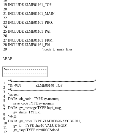
18
19
INCLUDE
ZLME01161
_
TOP
.
20
21
INCLUDE
ZLME01161
_
MAIN
.
22
23
INCLUDE
ZLME01161
_
PBO
.
24
25
INCLUDE
ZLME01161
_
PAI
.
26
27
INCLUDE
ZLME01161
_
FRM
.
28
INCLUDE
ZLME01161
_
F01
.
29
"fcode_tc_mark_lines
ABAP
*&---------------------------------------------------------------------*
1
*& 包含 ZLME00140_TOP
2
*&---------------------------------------------------------------------*
3
"screen
4
DATA
:
ok
_
code
TYPE
sy
-
ucomm
,
5
save
_
code
TYPE
sy
-
ucomm
.
6
DATA
:
gv
_
message
TYPE
bapi
_
msg
,
7
gv
_
status
TYPE
c
.
8
"全局
9
DATA
:
gv
_
order
TYPE
ZLMT03820
-
ZYCBGDH
,
10
gv
_
id
TYPE
char10
VALUE
'BGD'
,
11
gv
_
tlsqd
TYPE
zlmt00302
-
tlsqd
.
12