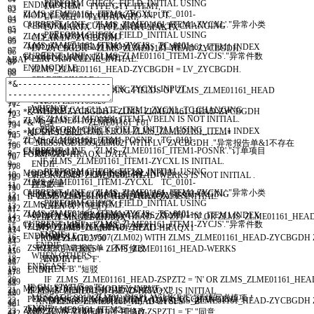
PERFORM
CHECK
_
FIELD
_
INITIAL
USING
ENDMODULE
.
LW
_
ITEM
TYPE
GTY
_
ITEM1
,
93
62
ZLMS
_
ZLME01161
_
ITEM1
-
ZYCXL
TC
_
0101
-
MODULE
TC
_
0101
_
CHECK
_
PO
INPUT
.
LV
_
XLH
TYPE
ATWRT
,
94
63
CURRENT
_
LINE
'ZLMS_ZLME01161_ITEM1-ZYCXL'
.
"异常小类
PERFORM
CALCULATE
_
ITEM1
_
PO
_
TC
CHANGING
LV
_
MAKTX
TYPE
MAKT
-
MAKTX
.
95
64
PERFORM
CHECK
_
FIELD
_
INITIAL
USING
ZLMS
_
ZLME01161
_
ITEM1
.
CLEAR
:
LV
_
ZYCBGDH
.
96
65
ZLMS
_
ZLME01161
_
ITEM1
-
ZYCJS
TC
_
0101
-
MODIFY
GT
_
ITEM1
FROM
ZLMS
_
ZLME01161
_
ITEM1
INDEX
LV
_
ZYCBGDH
=
ZLMS
_
ZLME01161
_
HEAD
-
ZYCBGDH
.
97
66
CURRENT
_
LINE
'ZLMS_ZLME01161_ITEM1-ZYCJS'
.
"异常件数
TC
_
0101
-
CURRENT
_
LINE
.
PERFORM
CLEAR
_
INITIAL
.
ABAP
98
67
ENDMODULE
.
ZLMS
_
ZLME01161
_
HEAD
-
ZYCBGDH
=
LV
_
ZYCBGDH
.
99
68
1
SELECT
SINGLE
*
100
69
ENDIF
.
MODULE
TC
_
0101
_
CHECK
_
ZYCXL
INPUT
.
2
INTO
CORRESPONDING FIELDS OF
ZLMS
_
ZLME01161
_
HEAD
101
70
ENDIF
.
"小类
3
FROM
ZLMT03820
102
71
WHEN
'B'
.
PERFORM
CALCULATE
_
ITEM1
_
ZYCXL
_
TC
CHANGING
4
WHERE
ZYCBGDH
=
ZLMS
_
ZLME01161
_
HEAD
-
ZYCBGDH
*&---------------------------------------------------------------------*
103
72
IF
ZLMS
_
ZLME01161
_
ITEM1
-
VBELN
IS
NOT
INITIAL
.
ZLMS
_
ZLME01161
_
ITEM1
.
5
.
*& 包含 ZLME01161_F01
104
73
PERFORM
CHECK
_
FIELD
_
INITIAL
USING
MODIFY
GT
_
ITEM1
FROM
ZLMS
_
ZLME01161
_
ITEM1
INDEX
6
IF
SY
-
SUBRC
<
>
0.
*&---------------------------------------------------------------------*
105
74
ZLMS
_
ZLME01161
_
ITEM1
-
POSNR
TC
_
0101
-
TC
_
0101
-
CURRENT
_
LINE
.
7
MESSAGE
E509
(
ZLM02
)
WITH
LV
_
ZYCBGDH
.
"异常报告单&1不存在
106
75
CURRENT
_
LINE
'ZLMS_ZLME01161_ITEM1-POSNR'
.
"订单项目
ENDMODULE
.
8
RETURN
.
FORM
GET
_
HRAQX
_
DATA
.
107
76
IF
ZLMS
_
ZLME01161
_
ITEM1
-
ZYCXL
IS
INITIAL
.
9
ENDIF
.
108
77
PERFORM
CHECK
_
FIELD
_
INITIAL
USING
MODULE
TC
_
0101
_
CHECK
_
ZSL
INPUT
.
10
IF
SY
-
TCODE
=
GV
_
DISPLAY
.
CHECK
ZLMS
_
ZLME01161
_
HEAD
-
WERKS
IS
NOT
INITIAL
.
109
78
ZLMS
_
ZLME01161
_
ITEM1
-
ZYCXL
TC
_
0101
-
"异常数量
11
ELSE
.
110
79
CURRENT
_
LINE
'ZLMS_ZLME01161_ITEM1-ZYCXL'
.
"异常小类
PERFORM
CALCULATE
_
ITEM1
_
ZSL
_
TC
CHANGING
12
CASE
ZLMS
_
ZLME01161
_
HEAD
-
ZYSFS
.
IF
ZLMS
_
ZLME01161
_
HEAD
-
HRAQX1
IS
INITIAL
.
111
80
PERFORM
CHECK
_
FIELD
_
INITIAL
USING
ZLMS
_
ZLME01161
_
ITEM1
.
13
WHEN
'A'
.
"门到门
112
81
ZLMS
_
ZLME01161
_
ITEM1
-
ZYCJS
TC
_
0101
-
MODIFY
GT
_
ITEM1
FROM
ZLMS
_
ZLME01161
_
ITEM1
INDEX
14
IF
ZLMS
_
ZLME01161
_
HEAD
-
ZSPZT1
=
'N'
OR
ZLMS
_
ZLME01161
_
HEA
SELECT
SINGLE
ZHAQX
113
82
CURRENT
_
LINE
'ZLMS_ZLME01161_ITEM1-ZYCJS'
.
"异常件数
TC
_
0101
-
CURRENT
_
LINE
.
15
ZLMS
_
ZLME01161
_
HEAD
-
ZSPZT1
=
'J'
.
INTO
ZLMS
_
ZLME01161
_
HEAD
-
HRAQX1
114
83
ENDIF
.
ENDMODULE
.
16
MESSAGE
W507
(
ZLM02
)
WITH
ZLMS
_
ZLME01161
_
HEAD
-
ZYCBGDH
FROM
ZLMT02790
115
84
ENDIF
.
17
ZSPZT1
.
"异常报告单，不可修改
WHERE
WERKS
=
ZLMS
_
ZLME01161
_
HEAD
-
WERKS
116
85
WHEN
OTHERS
.
18
ENDIF
.
AND
TYPE
=
'F'
.
117
86
ENDCASE
.
19
WHEN
'B'
.
"短驳
ENDIF
.
118
87
20
IF
ZLMS
_
ZLME01161
_
HEAD
-
ZSPZT2
=
'N'
OR
ZLMS
_
ZLME01161
_
HEA
119
88
IF
GV
_
STATUS
=
'E'
.
MODULE
TC
_
0102
_
MODIFY
INPUT
.
21
ZLMS
_
ZLME01161
_
HEAD
-
ZSPZT2
=
'J'
.
IF
ZLMS
_
ZLME01161
_
HEAD
-
HRAQX2
IS
INITIAL
120
89
MESSAGE
S013
(
ZLM01
)
DISPLAY LIKE
'E'
.
"请填写必填项！
PERFORM
CALCULATE
_
ITEM2
_
DATA
_
TC
CHANGING
22
MESSAGE
W508
(
ZLM02
)
WITH
ZLMS
_
ZLME01161
_
HEAD
-
ZYCBGDH
AND
ZLMS
_
ZLME01161
_
HEAD
-
ZYSFS
=
'B'
121
90
ENDIF
.
ZLMS
_
ZLME01161
_
ITEM2
.
23
ZSPZT2
.
"异常报告单，不可修改
AND
ZLMS
_
ZLME01161
_
HEAD
-
ZSPZT1
=
'F'
.
"同意
122