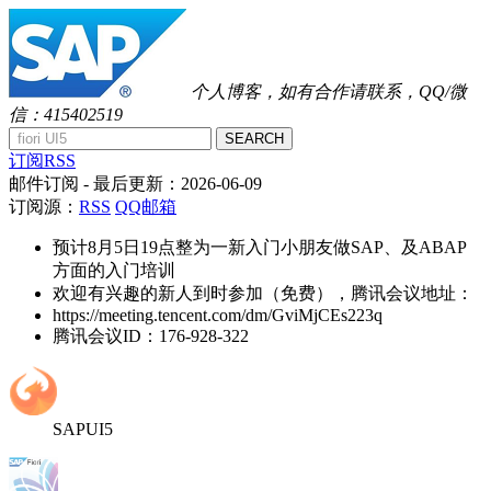
个人博客，如有合作请联系，QQ/微
信：415402519
SEARCH
订阅RSS
邮件订阅
- 最后更新：
2026-06-09
订阅源：
RSS
QQ邮箱
预计8月5日19点整为一新入门小朋友做SAP、及ABAP
方面的入门培训
欢迎有兴趣的新人到时参加（免费），腾讯会议地址：
https://meeting.tencent.com/dm/GviMjCEs223q
腾讯会议ID：176-928-322
SAPUI5