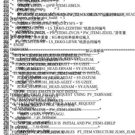
352
* SCREEN-INPUT = 0.
FROM
EKKO
451
317
* date_after_range = 2
353
* ENDIF.
WHERE
EBELN
=
@
PW
_
ITEM1
-
EBELN
.
452
318
* date_before_range = 3
354
* ENDIF.
IF
SY
-
SUBRC
<
>
0.
453
319
* date_invalid = 4
355
* IF ZLMS_ZLME01161_HEAD-ZSPZT2 = 'A' OR ZLMS_ZLME01161_HEAD
MESSAGE
E505
(
ZLM02
)
WITH
PW
_
ITEM1
-
EBELN
''
.
"采购订单&1不
454
320
* factory_calendar_not_found = 5
356
**只管ITME2及相关
存在
455
321
* holiday_calendar_not_found = 6
357
** ZLMS_ZLME01161_HEAD-ZYSFS = 'B'
ENDIF
.
456
322
* parameter_conflict = 7
358
* ENDIF.
PW
_
ITEM1
-
ZHTH
=
LS
_
EKKO
-
ZZZHTBH
.
"纸质合同编号
457
323
* OTHERS = 8.
359
* MODIFY SCREEN.
PW
_
ITEM1
-
ZYCZL
=
PW
_
ITEM1
-
ZYCJS
*
PW
_
ITEM1
-
ZDJZL
.
"异常重
458
324
* IF sy-subrc = 0.
360
*ENDLOOP.
量 = 异常件数*单件重量；KG单位转单据单位输入
459
325
* pv_date = select_date.
361
PW
_
ITEM1
-
LIFNR
=
LS
_
EKKO
-
LIFNR
.
"纸质合同编号
460
326
* ENDIF.
362
461
327
ENDFORM
.
363
*****************************************默认值赋值******************
462
328
*&---------------------------------------------------------------------*
364
IF
ZLMS
_
ZLME01161
_
HEAD
-
ERDAT
IS
INITIAL
.
IF
PW
_
ITEM1
-
MATNR
IS
NOT
INITIAL
.
463
329
*& Form F4IF_FIELD_VALUE_REQUEST
365
ZLMS
_
ZLME01161
_
HEAD
-
ERDAT
=
SY
-
DATUM
.
SELECT
SINGLE
MAKTX
464
330
*&---------------------------------------------------------------------*
366
ZLMS
_
ZLME01161
_
HEAD
-
ERZET
=
SY
-
UZEIT
.
INTO
PW
_
ITEM1
-
MAKTX
465
331
* text
367
ZLMS
_
ZLME01161
_
HEAD
-
ERNAM
=
SY
-
UNAME
.
FROM
MAKT
466
332
*----------------------------------------------------------------------*
368
ELSEIF
ZLMS
_
ZLME01161
_
HEAD
-
AEDAT
IS
INITIAL
.
WHERE
MATNR
=
PW
_
ITEM1
-
MATNR
467
333
* -->P_0114 text
369
* ZLMS_ZLME01161_HEAD-AEDAT = SY-DATUM.
AND
SPRAS
=
SY
-
LANGU
.
468
334
* -->P_0115 text
370
* ZLMS_ZLME01161_HEAD-AEZET = SY-UZEIT.
ENDIF
.
469
335
* -->P_0116 text
371
* ZLMS_ZLME01161_HEAD-AENAM = SY-UNAME.
470
336
*----------------------------------------------------------------------*
372
ENDIF
.
IF
PW
_
ITEM1
-
EMATN
IS
NOT
INITIAL
.
471
337
FORM
F4IF
_
FIELD
_
VALUE
_
REQUEST
USING
PV
_
TABNAME
373
ENDFORM
.
SELECT
SINGLE
MAKTX
472
338
PV
_
FIELDNAME
PV
_
FIELD
.
374
*&---------------------------------------------------------------------*
INTO
PW
_
ITEM1
-
EMAKTX
473
339
* CALL FUNCTION 'F4IF_FIELD_VALUE_REQUEST'
375
*& Form TC_CONTROL 表控件按钮
FROM
MAKT
474
340
* EXPORTING
376
*&---------------------------------------------------------------------*
WHERE
MATNR
=
PW
_
ITEM1
-
EMATN
475
341
* tabname = pv_tabname
377
* text
AND
SPRAS
=
SY
-
LANGU
.
476
342
* fieldname = pv_fieldname
378
*----------------------------------------------------------------------*
ENDIF
.
477
343
* dynpprog = sy-repid
379
* -->P_gt_item1 text
ELSEIF
PW
_
ITEM1
-
EBELN
IS
INITIAL
AND
PW
_
ITEM1
-
EBELP
478
344
* dynpnr = sy-dynnr
380
*----------------------------------------------------------------------*
IS
INITIAL
.
479
345
* dynprofield = pv_field.
381
FORM
FCODE
_
INSERT
_
ROW
TABLES
PT
_
ITEM
STRUCTURE
ZLMS
_
ZLME
L
_
ZHXM
=
PW
_
ITEM1
-
ZHXM
.
346