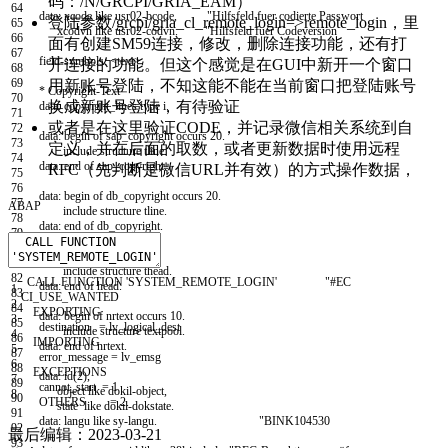
码：/N/GRCPI/GRIA_EAM）
64
data
:
xcode
like
usr02
-
bcode
,
"Hilfsfeld fuer codierte Passwort
登陆参数/grcpi/gria_cl_remote_login=>remote_login，里
65
xcodvn
like
usr02
-
codvn
.
"Hilfsfeld fuer Codeversion
66
面有创建SM59连接，修改，删除连接功能，还有打
67
field
-
symbols
:
<
text
>
.
开连接的功能。但这个感觉是在GUI中新开一个窗口
68
69
用新账号登陆，不知这能不能在当前窗口把登陆账号
* Copyright-Text
70
换成新账号登陆，有待验证
data
:
copyright
_
lines
type
i
.
71
或者是在这里验证CODE，并记录微信相关系统到自
72
data
:
begin of
sap
_
copyright
occurs
20.
73
定义，并在后面的取数，或者更新数据时使用远程
include structure
tline
.
74
data
:
end of
sap
_
copyright
.
RFC（先判断是微信URL并有效）的方式操作数据，
75
76
data
:
begin of
db
_
copyright
occurs
20.
77
ABAP
include structure
tline
.
78
data
:
end of
db
_
copyright
.
79
80
data
:
begin of
head
.
81
include structure
thead
.
82
CALL FUNCTION
'SYSTEM_REMOTE_LOGIN'
"#EC
data
:
end of
head
.
1
83
CI_USE_WANTED
2
84
EXPORTING
data
:
begin of
nrtext
occurs
10.
3
85
destination
=
lv
_
logical
_
dest
include structure
textpool
.
4
86
IMPORTING
data
:
end of
nrtext
.
5
87
error_message
=
lv
_
emsg
6
88
EXCEPTIONS
data
:
id
(
2
)
,
7
89
cannot
_
start
=
1
object
like
dokil
-
object
,
8
90
OTHERS
=
2.
state
like
dokil
-
dokstate
.
91
data
:
langu
like
sy
-
langu
.
"BINK104530
92
最后编辑：
2023-03-21
93