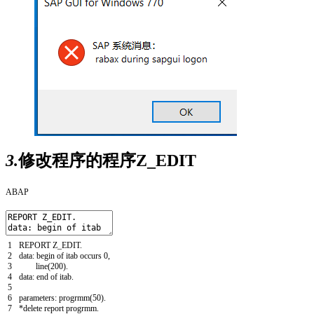
3.
修改程序的程序Z_EDIT
ABAP
1
REPORT
Z
_
EDIT
.
2
data
:
begin of
itab
occurs
0
,
3
line
(
200
)
.
4
data
:
end of
itab
.
5
6
parameters
:
progrmm
(
50
)
.
7
*delete report progrmm.