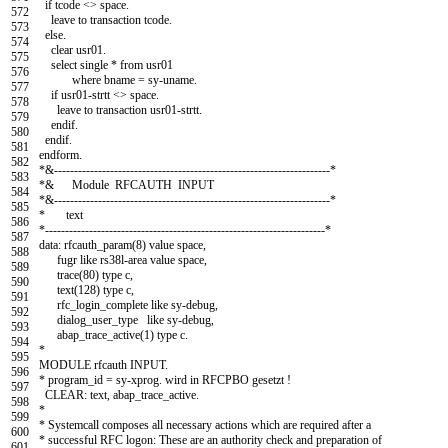
if
tcode
<
>
space
.
572
leave to transaction
tcode
.
573
else
.
574
clear
usr01
.
575
select
single
*
from
usr01
576
where
bname
=
sy
-
uname
.
577
if
usr01
-
strtt
<
>
space
.
578
leave to transaction
usr01
-
strtt
.
579
endif
.
580
endif
.
581
endform
.
582
*&---------------------------------------------------------------------*
583
*& Module RFCAUTH INPUT
584
*&---------------------------------------------------------------------*
585
* text
586
*----------------------------------------------------------------------*
587
data
:
rfcauth_param
(
8
)
value
space
,
588
fugr
like
rs38l
-
area
value
space
,
589
trace
(
80
)
type
c
,
590
text
(
128
)
type
c
,
591
rfc
_
login
_
complete
like
sy
-
debug
,
592
dialog
_
user
_
type
like
sy
-
debug
,
593
abap_trace_active
(
1
)
type
c
.
594
*
595
MODULE
rfcauth
INPUT
.
596
* program_id = sy-xprog. wird in RFCPBO gesetzt !
597
CLEAR
:
text
,
abap
_
trace
_
active
.
598
*
599
* Systemcall composes all necessary actions which are required after a
600
* successful RFC logon: These are an authority check and preparation of
601