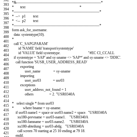
*&---------------------------------------------------------------------*
393
* text *
394
*----------------------------------------------------------------------*
395
* --> p1 text
396
* <-- p2 text
397
*----------------------------------------------------------------------*
398
form
ask
_
for
_
username
.
399
data
:
systemtype
(
10
)
.
400
*
401
call
'C_SAPGPARAM'
402
id
'NAME'
field
'transport/systemtype'
403
id
'VALUE'
field
systemtype
.
"#EC CI_CCALL
404
if
systemtype
=
'SAP'
and
sy
-
uname
<
>
'SAP*'
and
sy
-
uname
<
>
'DDIC'
.
405
call function
'SUSR_USER_ADDRESS_READ'
406
exporting
407
user
_
name
=
sy
-
uname
408
importing
409
user
_
usr03
=
usr03
410
exceptions
411
user
_
address
_
not
_
found
=
1
412
others
=
2.
"USR0340A
413
414
* select single * from usr03
415
* where bname = sy-uname.
416
if
usr03
-
name1
=
space
or
usr03
-
name2
=
space
.
"USR0340A
417
xu180
-
prevname
=
usr03
-
name1
.
"USR0340A
418
xu180
-
famname
=
usr03
-
name2
.
"USR0340A
419
xu180
-
abteilung
=
usr03
-
abtlg
.
"USR0340A
420
call screen
70
starting at
25
10
ending at
79
18.
421
endif
.