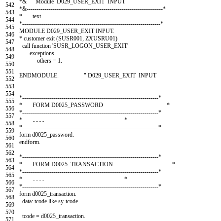
*& Module D029_USER_EXIT INPUT
542
*&---------------------------------------------------------------------*
543
* text
544
*----------------------------------------------------------------------*
545
MODULE
D029
_
USER
_
EXIT
INPUT
.
546
* customer exit (SUSR001, ZXUSRU01)
547
call function
'SUSR_LOGON_USER_EXIT'
548
exceptions
549
others
=
1.
550
551
ENDMODULE
.
" D029_USER_EXIT INPUT
552
553
554
*---------------------------------------------------------------------*
555
* FORM D0025_PASSWORD *
556
*---------------------------------------------------------------------*
557
* ........ *
558
*---------------------------------------------------------------------*
559
form
d0025
_
password
.
560
endform
.
561
562
*---------------------------------------------------------------------*
563
* FORM D0025_TRANSACTION *
564
*---------------------------------------------------------------------*
565
* ........ *
566
*---------------------------------------------------------------------*
567
form
d0025
_
transaction
.
568
data
:
tcode
like
sy
-
tcode
.
569
570
tcode
=
d0025
_
transaction
.
571