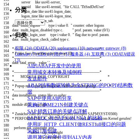
server
like
usr41
-
server
,
154
termid
like
usr41
-
termid
,
"für CALL 'ThSndDelUser'
分类
155
logon
_
date
like
usr41
-
logon
_
date
,
156
logon
_
time
like
usr41
-
logon
_
time
,
157
end of
multi
_
logon
_
tab
.
分
158
data
:
multi
_
logons
type
i
value
0.
" counter: other logons
159
类
data
:
multi
_
logon
_
disabled
type
c
.
" prof. param. value (0/1)
160
归类
data
:
multi
_
login
_
user
type
i
value
0.
" flag due to prof. param.
161
data
:
multi
_
logon
_
check
_
called
type
c
.
162
163
权限
(24)
ODATA
(20)
saplearners
(10)
netweaver gateway
(8)
*---------------------------------------------------------------------*
164
* Felder fuer Anmeldung mit externer ID *
Gateway
(7)
CDS
(6)
用户
(5)
服务器
(4)
互联网
(3)
ODATA错误
165
*---------------------------------------------------------------------*
(3)
166
data
:
fatal
_
error
value
' '
.
167
AI的ABAP开发中的使用
168
常用域文本转换及域例程
*---------------------------------------------------------------------*
169
* MODULE D020_COPYRIGHT *
发送邮件
170
*---------------------------------------------------------------------*
171
ABAP结构数据转换为全STRING的PO(PI)结构数
* Popup mit Copyright ausgeben, falls noch nicht gezeigt *
172
*---------------------------------------------------------------------*
据
173
data
installations
_
status
like
sy
-
subrc
.
174
SAP中使用AI的分享
*
175
采购订单ME21N创建关键点
module
d020
_
copyright
.
176
SAP 销售订单的关键点详解
177
* Zunächst Zahl der Anmeldungen prüfen (Dynpro SAPMSYST/0500)
178
SAP ECC 与 SAP S/4HANA 的比较
* PERFORM CHECK_MULTI_LOGON. "wird ab sofort vom Kernel gerufen!
179
使用IF_HTTP_CLIENT做RESTfull接口的问题
180
perform
get
_
copyright
_
text
181
采购订单创建
tables
sap
_
copyright
182
调用其它程序并得到ALV内表
db
_
copyright
.