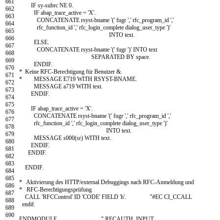
661
IF
sy
-
subrc
NE
0.
662
IF
abap
_
trace
_
active
=
'X'
.
663
CONCATENATE
rsyst
-
bname
'('
fugr
','
rfc
_
program
_
id
','
664
rfc
_
function
_
id
','
rfc
_
login
_
complete
dialog
_
user
_
type
')'
665
INTO
text
.
666
ELSE
.
667
CONCATENATE
rsyst
-
bname
'('
fugr
')'
INTO
text
668
SEPARATED BY
space
.
669
ENDIF
.
670
* Keine RFC-Berechtigung für Benutzer &.
671
* MESSAGE E719 WITH RSYST-BNAME.
672
MESSAGE
a719
WITH
text
.
673
ENDIF
.
674
675
IF
abap
_
trace
_
active
=
'X'
.
676
CONCATENATE
rsyst
-
bname
'('
fugr
','
rfc
_
program
_
id
','
677
rfc
_
function
_
id
','
rfc
_
login
_
complete
dialog
_
user
_
type
')'
678
INTO
text
.
679
MESSAGE
s000
(
sr
)
WITH
text
.
680
ENDIF
.
681
ENDIF
.
682
683
ENDIF
.
684
685
* Aktivierung des HTTP/external Debuggings nach RFC-Anmeldung und
686
* RFC-Berechtigungsprüfung
687
CALL
'RFCControl'
ID
'CODE'
FIELD
'h'
.
"#EC CI_CCALL
688
endif
.
689
690
ENDMODULE
.
" RFCAUTH INPUT