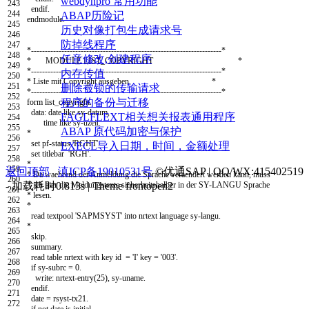
webdynpro 常用功能
243
endif
.
244
ABAP历险记
endmodule
.
245
历史对像打包生成请求号
246
防掉线程序
247
*---------------------------------------------------------------------*
248
任意修改,创建程序
* MODULE LIST_COPYRIGHT *
249
*---------------------------------------------------------------------*
内存传值
250
* Liste mit Copyright ausgeben. *
251
删除被锁的传输请求
*---------------------------------------------------------------------*
252
程序的备份与迁移
form
list
_
copyright
.
253
data
:
date
like
sy
-
datum
,
FAGLFLEXT相关想关报表通用程序
254
time
like
sy
-
uzeit
.
255
ABAP 原代码加密与保护
*
256
set pf-status
'RGHT'
.
EXECL导入日期，时间，金额处理
257
set titlebar
'RGH'
.
258
*
259
返回顶部
滇ICP备19010531号
©优通SAP | QQ/WX:415402519
* Da waehrend der Anmeldung die Sprache veraendert werden kann, muss
260
* ich hier die Meldungstexte sicherheitshalber in der SY-LANGU Sprache
- 加载耗时0.813s | Theme
frontopen2
261
* lesen.
262
*
263
read textpool
'SAPMSYST'
into
nrtext
language
sy
-
langu
.
264
*
265
skip
.
266
summary
.
267
read table
nrtext
with
key
id
=
'I'
key
=
'003'
.
268
if
sy
-
subrc
=
0.
269
write
:
nrtext
-
entry
(
25
)
,
sy
-
uname
.
270
endif
.
271
date
=
rsyst
-
tx21
.
272
if
not
date
is
initial
.