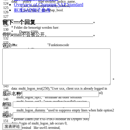
data
:
policy
type
security
_
policy
_
name
,
124
Overview of Changing SAP Standard
l
_
sec
_
context
type
security
_
context
,
125
标准SAP例子参考
l
_
pwd
_
logon
type
abap
_
bool
.
126
127
128
留下一个回复
*---------------------------------------------------------------------*
129
* Felder die benoetigt werden fuer:
130
* Dynpro 0200:
131
你的email不会被公开。
*---------------------------------------------------------------------*
132
133
评论
*
data
:
"Funktionscode
134
newcode
(
8
)
,
135
newcode1
(
8
)
,
136
newpassflag
type
p
value
0.
137
138
data
already
_
shown
.
139
140
*---------------------------------------------------------------------*
141
* Felder fuer Lizenzinformation bei Mehrfachanmeldung (Dynpro 500) *
142
*---------------------------------------------------------------------*
143
data
:
multi_logon_text
(
250
)
,
"User xxx, client xxx is already logged in
144
multi_logon_text2
(
250
)
,
"add. info (replacing the table control)
显示名称
145
multi
_
logon
_
opt1
,
"terminate all other sessions
146
multi
_
logon
_
opt2
,
"open another (parallel) session
147
邮箱
multi
_
logon
_
opt3
,
"cancel this logon session
148
multi
_
logon
_
dummy
.
"used to suppress empty lines when hide option2
149
controls
:
multi
_
logon
_
tc
type
tableview
using
screen
500.
网站
150
* globale Daten (für PAI-/PBO-Module zu Dynpro 500)
151
data
:
begin of
multi
_
logon
_
tab
occurs
0
,
152
terminal
like
usr41
-
terminal
,
153