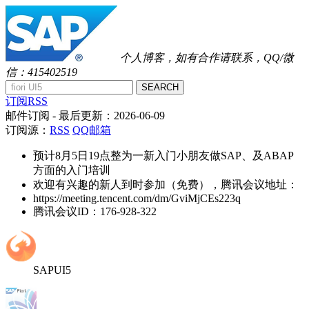
个人博客，如有合作请联系，QQ/微
信：415402519
SEARCH
订阅RSS
邮件订阅
- 最后更新：
2026-06-09
订阅源：
RSS
QQ邮箱
预计8月5日19点整为一新入门小朋友做SAP、及ABAP
方面的入门培训
欢迎有兴趣的新人到时参加（免费），腾讯会议地址：
https://meeting.tencent.com/dm/GviMjCEs223q
腾讯会议ID：176-928-322
SAPUI5