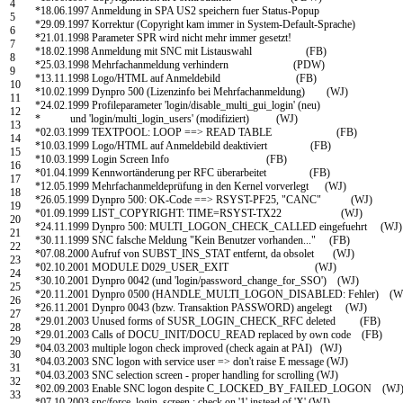
4
*18.06.1997 Anmeldung in SPA US2 speichern fuer Status-Popup
5
*29.09.1997 Korrektur (Copyright kam immer in System-Default-Sprache)
6
*21.01.1998 Parameter SPR wird nicht mehr immer gesetzt!
7
*18.02.1998 Anmeldung mit SNC mit Listauswahl (FB)
8
*25.03.1998 Mehrfachanmeldung verhindern (PDW)
9
*13.11.1998 Logo/HTML auf Anmeldebild (FB)
10
*10.02.1999 Dynpro 500 (Lizenzinfo bei Mehrfachanmeldung) (WJ)
11
*24.02.1999 Profileparameter 'login/disable_multi_gui_login' (neu)
12
* und 'login/multi_login_users' (modifiziert) (WJ)
13
*02.03.1999 TEXTPOOL: LOOP ==> READ TABLE (FB)
14
*10.03.1999 Logo/HTML auf Anmeldebild deaktiviert (FB)
15
*10.03.1999 Login Screen Info (FB)
16
*01.04.1999 Kennwortänderung per RFC überarbeitet (FB)
17
*12.05.1999 Mehrfachanmeldeprüfung in den Kernel vorverlegt (WJ)
18
*26.05.1999 Dynpro 500: OK-Code ==> RSYST-PF25, "CANC" (WJ)
19
*01.09.1999 LIST_COPYRIGHT: TIME=RSYST-TX22 (WJ)
20
*24.11.1999 Dynpro 500: MULTI_LOGON_CHECK_CALLED eingefuehrt (WJ)
21
*30.11.1999 SNC falsche Meldung "Kein Benutzer vorhanden..." (FB)
22
*07.08.2000 Aufruf von SUBST_INS_STAT entfernt, da obsolet (WJ)
23
*02.10.2001 MODULE D029_USER_EXIT (WJ)
24
*30.10.2001 Dynpro 0042 (und 'login/password_change_for_SSO') (WJ)
25
*20.11.2001 Dynpro 0500 (HANDLE_MULTI_LOGON_DISABLED: Fehler) (W
26
*26.11.2001 Dynpro 0043 (bzw. Transaktion PASSWORD) angelegt (WJ)
27
*29.01.2003 Unused forms of SUSR_LOGIN_CHECK_RFC deleted (FB)
28
*29.01.2003 Calls of DOCU_INIT/DOCU_READ replaced by own code (FB)
29
*04.03.2003 multiple logon check improved (check again at PAI) (WJ)
30
*04.03.2003 SNC logon with service user => don't raise E message (WJ)
31
*04.03.2003 SNC selection screen - proper handling for scrolling (WJ)
32
*02.09.2003 Enable SNC logon despite C_LOCKED_BY_FAILED_LOGON (WJ
33
*07.10.2003 snc/force_login_screen : check on '1' instead of 'X' (WJ)