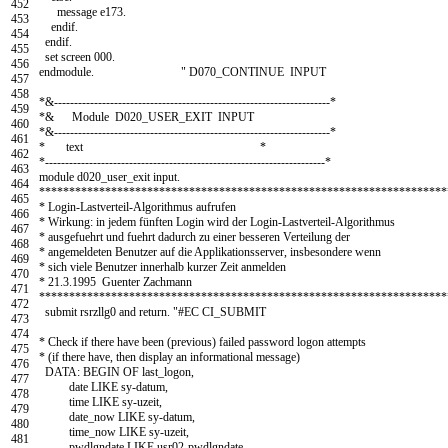
452
message
e173
.
453
endif
.
454
endif
.
455
set screen
000.
456
endmodule
.
" D070_CONTINUE INPUT
457
458
*&---------------------------------------------------------------------*
459
*& Module D020_USER_EXIT INPUT
460
*&---------------------------------------------------------------------*
461
* text *
462
*----------------------------------------------------------------------*
463
module
d020
_
user
_
exit
input
.
464
********************************************************************
465
* Login-Lastverteil-Algorithmus aufrufen
466
* Wirkung: in jedem fünften Login wird der Login-Lastverteil-Algorithmus
467
* ausgefuehrt und fuehrt dadurch zu einer besseren Verteilung der
468
* angemeldeten Benutzer auf die Applikationsserver, insbesondere wenn
469
* sich viele Benutzer innerhalb kurzer Zeit anmelden
470
* 21.3.1995 Guenter Zachmann
471
********************************************************************
472
submit
rsrzllg0
and
return
.
"#EC CI_SUBMIT
473
474
* Check if there have been (previous) failed password logon attempts
475
* (if there have, then display an informational message)
476
DATA
:
BEGIN OF
last
_
logon
,
477
date
LIKE
sy
-
datum
,
478
time
LIKE
sy
-
uzeit
,
479
date
_
now
LIKE
sy
-
datum
,
480
time
_
now
LIKE
sy
-
uzeit
,
481
pwdlgndate
LIKE
usr02
-
pwdlgndate
,