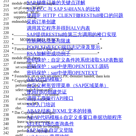
213
SAP 销售订单的关键点详解
module
d021
_
suppress
output
.
214
set pf-status
'RGHT'
.
SAP ECC 与 SAP S/4HANA 的比较
215
set titlebar
'RGH'
.
216
使用IF_HTTP_CLIENT做RESTfull接口的问题
suppress dialog
.
217
采购订单创建
endmodule
.
218
调用其它程序并得到ALV内表
219
220
SAP提供RESTful给第三方调用的接口实现
*---------------------------------------------------------------------*
221
* MODULE D021_FUNCT *
控制网站流量与限速
222
*---------------------------------------------------------------------*
223
PO(PI,XI)在ECC端日志记录及显示
* Functionscode fuer Popup bei Copyright *
224
RSA加解密成功例子
*---------------------------------------------------------------------*
225
module
d021
_
funct
.
密码保护：自定义条件跨系统读取SAP表数据
226
if
menueflag
=
1.
227
密码保护：sap中使用OPENTEXT-源码
set screen
040.
228
else
.
密码保护：sap中使用OPENTEXT
229
* Feststellen, ob es sich um einen CPIC-Benutzer handelt, dann kein
230
ABAP代码模板5
* Copyrightbild bringen.
231
自定义树形管理菜单（SAP区域菜单）
perform
set
_
spr
.
232
select
single
*
from
usr02
使用FB05创建凭证
233
where
bname
=
sy
-
uname
.
234
调用工商银行API接口
if
usr02
-
ustyp
=
typcpic
.
235
set screen
040.
SAP入门培训
236
else
.
237
ABAP 结构 与XML文本的转换
* Das Copyrightbild anzeigen.
238
ABAP代码模板4-自定义多窗口单据功能程序
menueflag
=
1.
239
leave to list-processing
.
SELECT动态查询条件
240
new-page
no-title
no-heading
.
241
SAP WEB 自定义登陆
perform
list
_
copyright
.
242
endif
.