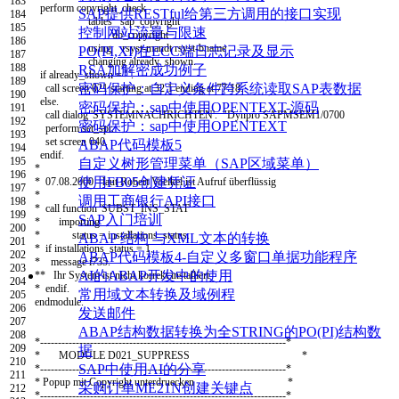
183
perform
copyright
_
check
SAP提供RESTful给第三方调用的接口实现
184
tables
sap
_
copyright
185
控制网站流量与限速
db
_
copyright
186
using
rsyst
-
mandt
rsyst
-
bname
PO(PI,XI)在ECC端日志记录及显示
187
changing
already
_
shown
.
188
RSA加解密成功例子
if
already
_
shown
=
' '
.
189
密码保护：自定义条件跨系统读取SAP表数据
call screen
021
starting at
32
1
ending at
77
18.
190
else
.
密码保护：sap中使用OPENTEXT-源码
191
call dialog
'SYSTEMNACHRICHTEN'
.
"Dynpro SAPMSEM1/0700
192
密码保护：sap中使用OPENTEXT
perform
set
_
spr
.
193
set screen
040.
ABAP代码模板5
194
endif
.
195
自定义树形管理菜单（SAP区域菜单）
*
196
使用FB05创建凭证
* 07.08.2000 - laut Robert Voelkel ist Aufruf überflüssig
197
*
调用工商银行API接口
198
* call function 'SUBST_INS_STAT'
199
SAP入门培训
* importing
200
* status = installations_status.
ABAP 结构 与XML文本的转换
201
* if installations_status = 1.
202
ABAP代码模板4-自定义多窗口单据功能程序
* message i735.
203
AI的ABAP开发中的使用
** Ihr System ist nicht korrekt installiert
204
* endif.
常用域文本转换及域例程
205
endmodule
.
206
发送邮件
207
ABAP结构数据转换为全STRING的PO(PI)结构数
208
*---------------------------------------------------------------------*
209
据
* MODULE D021_SUPPRESS *
210
SAP中使用AI的分享
*---------------------------------------------------------------------*
211
* Popup mit Copyright unterdruecken *
采购订单ME21N创建关键点
212
*---------------------------------------------------------------------*