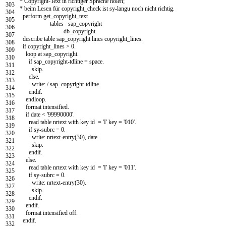
* Copyright-Text in richtiger Sprache holen;
303
* beim Lesen für copyright_check ist sy-langu noch nicht richtig.
304
perform
get
_
copyright
_
text
305
tables
sap
_
copyright
306
db
_
copyright
.
307
describe table
sap
_
copyright
lines
copyright
_
lines
.
308
if
copyright
_
lines
>
0.
309
loop at
sap
_
copyright
.
310
if
sap
_
copyright
-
tdline
=
space
.
311
skip
.
312
else
.
313
write
:
/
sap
_
copyright
-
tdline
.
314
endif
.
315
endloop
.
316
format
intensified
.
317
if
date
<
'99990000'
.
318
read table
nrtext
with
key
id
=
'I'
key
=
'010'
.
319
if
sy
-
subrc
=
0.
320
write
:
nrtext
-
entry
(
30
)
,
date
.
321
skip
.
322
endif
.
323
else
.
324
read table
nrtext
with
key
id
=
'I'
key
=
'011'
.
325
if
sy
-
subrc
=
0.
326
write
:
nrtext
-
entry
(
30
)
.
327
skip
.
328
endif
.
329
endif
.
330
format
intensified
off
.
331
endif
.
332