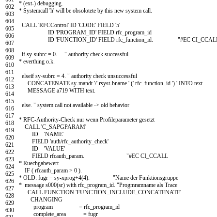
* (ext-) debugging.
602
* Systemcall 'h' will be obsolotete by this new system call.
603
604
CALL
'RFCControl'
ID
'CODE'
FIELD
'5'
605
ID
'PROGRAM_ID'
FIELD
rfc
_
program
_
id
606
ID
'FUNCTION_ID'
FIELD
rfc
_
function
_
id
.
"#EC CI_CCAL
607
608
if
sy
-
subrc
=
0.
" authority check successful
609
* everthing o.k.
610
611
elseif
sy
-
subrc
=
4.
" authority check unsuccessful
612
CONCATENATE
sy
-
mandt
'/'
rsyst
-
bname
' ('
rfc
_
function
_
id
') '
INTO
text
.
613
MESSAGE
a719
WITH
text
.
614
615
else
.
" system call not available -> old behavior
616
617
* RFC-Authority-Check nur wenn Profileparameter gesetzt
618
CALL
'C_SAPGPARAM'
619
ID
'NAME'
620
FIELD
'auth/rfc_authority_check'
621
ID
'VALUE'
622
FIELD
rfcauth
_
param
.
"#EC CI_CCALL
623
* Ruechgabewert
624
IF
(
rfcauth
_
param
>
0
)
.
625
* OLD: fugr = sy-xprog+4(4). "Name der Funktionsgruppe
626
* message s000(sr) with rfc_program_id. "Progmramname als Trace
627
CALL FUNCTION
'FUNCTION_INCLUDE_CONCATENATE'
628
CHANGING
629
program
=
rfc
_
program
_
id
630
complete
_
area
=
fugr