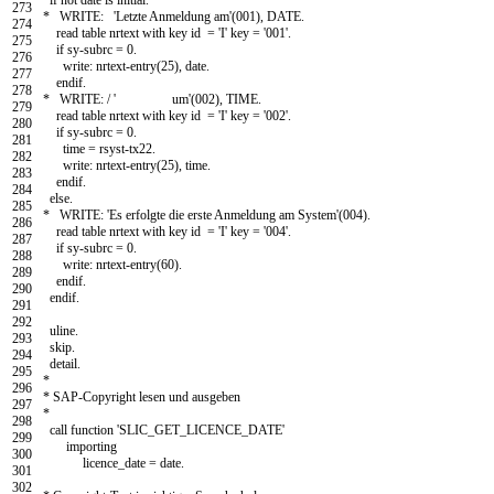
273
* WRITE: 'Letzte Anmeldung am'(001), DATE.
274
read table
nrtext
with
key
id
=
'I'
key
=
'001'
.
275
if
sy
-
subrc
=
0.
276
write
:
nrtext
-
entry
(
25
)
,
date
.
277
endif
.
278
* WRITE: / ' um'(002), TIME.
279
read table
nrtext
with
key
id
=
'I'
key
=
'002'
.
280
if
sy
-
subrc
=
0.
281
time
=
rsyst
-
tx22
.
282
write
:
nrtext
-
entry
(
25
)
,
time
.
283
endif
.
284
else
.
285
* WRITE: 'Es erfolgte die erste Anmeldung am System'(004).
286
read table
nrtext
with
key
id
=
'I'
key
=
'004'
.
287
if
sy
-
subrc
=
0.
288
write
:
nrtext
-
entry
(
60
)
.
289
endif
.
290
endif
.
291
292
uline
.
293
skip
.
294
detail
.
295
*
296
* SAP-Copyright lesen und ausgeben
297
*
298
call function
'SLIC_GET_LICENCE_DATE'
299
importing
300
licence
_
date
=
date
.
301
302