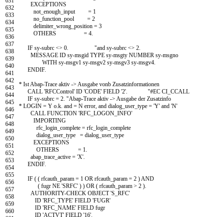
631
EXCEPTIONS
632
not
_
enough
_
input
=
1
633
no
_
function
_
pool
=
2
634
delimiter
_
wrong
_
position
=
3
635
OTHERS
=
4.
636
637
IF
sy
-
subrc
<
>
0.
"and sy-subrc <> 2.
638
MESSAGE
ID
sy
-
msgid
TYPE
sy
-
msgty
NUMBER
sy
-
msgno
639
WITH
sy
-
msgv1
sy
-
msgv2
sy
-
msgv3
sy
-
msgv4
.
640
ENDIF
.
641
642
* Ist Abap-Trace aktiv -> Ausgabe vonb Zusatzinformationen
643
CALL
'RFCControl'
ID
'CODE'
FIELD
'2'
.
"#EC CI_CCALL
644
IF
sy
-
subrc
=
2.
"Abap-Trace aktiv -> Ausgabe der Zusatzinfo
645
* LOGIN = Y o.k. and = N error, and dialog_user_type = 'Y' and 'N'
646
CALL FUNCTION
'RFC_LOGON_INFO'
647
IMPORTING
648
rfc
_
login
_
complete
=
rfc
_
login
_
complete
649
dialog
_
user
_
type
=
dialog
_
user
_
type
650
EXCEPTIONS
651
OTHERS
=
1.
652
abap
_
trace
_
active
=
'X'
.
653
ENDIF
.
654
655
IF
(
(
rfcauth
_
param
=
1
OR
rfcauth
_
param
=
2
)
AND
656
(
fugr
NE
'SRFC'
)
)
OR
(
rfcauth
_
param
>
2
)
.
657
AUTHORITY-CHECK
OBJECT
'S_RFC'
658
ID
'RFC_TYPE'
FIELD
'FUGR'
659
ID
'RFC_NAME'
FIELD
fugr
660
ID
'ACTVT'
FIELD
'16'
.