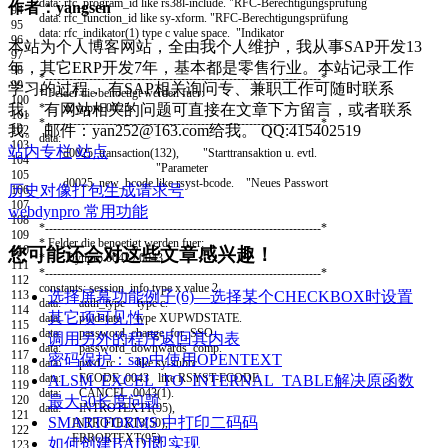
data
:
rfc
_
program
_
id
like
rs38l
-
include
.
"RFC-Berechtigungsprüfung
作者：yangsen
94
data
:
rfc
_
function
_
id
like
sy
-
xform
.
"RFC-Berechtigungsprüfung
95
data
:
rfc_indikator
(
1
)
type
c
value
space
.
"Indikator
96
本站为个人博客网站，全由我个人维护，我从事SAP开发13
97
年，其它ERP开发7年，基本都是零售行业。本站记录工作
98
*---------------------------------------------------------------------*
99
学习的过程， 有SAP相关询问专、兼职工作可随时联系
* Felder die benoetigt werden fuer:
100
* Dynpro 0025:
我。 有网站相关的问题可直接在文章下方留言，或者联系
101
*---------------------------------------------------------------------*
我。 邮件：yan252@163.com给我。 QQ:415402519
102
data
:
103
站内专栏
站点
d0025_transaction
(
132
)
,
"Starttransaktion u. evtl.
104
"Parameter
105
d0025
_
new
_
bcode
like
rsyst
-
bcode
.
"Neues Passwort
历史对像打包生成请求号
106
107
webdynpro 常用功能
108
*---------------------------------------------------------------------*
109
* Felder die benoetigt werden fuer:
110
您可能还会对这些文章感兴趣！
* Dynpro 0042 / 0043
111
*---------------------------------------------------------------------*
112
constants
:
session
_
info
type
x
value
2.
113
选择屏幕功能例子(6)—选择某个CHECKBOX时设置
data
:
auth
_
type
type
c
.
114
其它项可见性
data
:
pwdstate
type
XUPWDSTATE
.
115
data
:
password
_
change
_
for
_
SSO
.
调用另外的程序返回其内表
116
data
:
password
_
downwards
_
comp
.
117
密码保护：sap中使用OPENTEXT
data
:
pwd
_
rc
like
sy
-
subrc
.
118
data
:
FCODE
_
0043
like
RSYST
-
FCODE
.
ALSM_EXCEL_TO_INTERNAL_TABLE解决原函数
119
data
:
CANCEL_0043
(
1
)
.
120
最大50长度问题
data
:
INTROTEXT1
(
95
)
,
121
SMARTFORMS 中打印二码码
INTROTEXT3
(
50
)
,
122
ERRORTEXT
(
95
)
.
如何创建BADI即实现
123