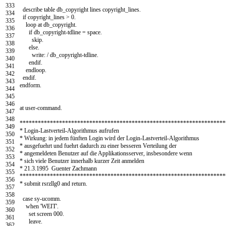
333
describe table
db
_
copyright
lines
copyright
_
lines
.
334
if
copyright
_
lines
>
0.
335
loop at
db
_
copyright
.
336
if
db
_
copyright
-
tdline
=
space
.
337
skip
.
338
else
.
339
write
:
/
db
_
copyright
-
tdline
.
340
endif
.
341
endloop
.
342
endif
.
343
endform
.
344
345
346
at user-command
.
347
348
********************************************************************
349
* Login-Lastverteil-Algorithmus aufrufen
350
* Wirkung: in jedem fünften Login wird der Login-Lastverteil-Algorithmus
351
* ausgefuehrt und fuehrt dadurch zu einer besseren Verteilung der
352
* angemeldeten Benutzer auf die Applikationsserver, insbesondere wenn
353
* sich viele Benutzer innerhalb kurzer Zeit anmelden
354
* 21.3.1995 Guenter Zachmann
355
********************************************************************
356
* submit rsrzllg0 and return.
357
358
case
sy
-
ucomm
.
359
when
'WEIT'
.
360
set screen
000.
361
leave
.
362