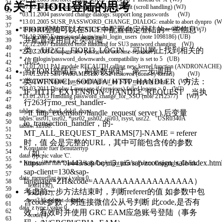
34
6.
关于FIORI登陆的思考
*07.05.2004 SNC logon attempt to locked client (scroll handling) (WJ)
35
*03.11.2004 password change dialogs: support long passwords (WJ)
36
*13.01.2005 SUSR_PASSWORD_CHANGE_DIALOG: enable to abort dynpro (W
37
FIORI登陆可以在SICF中配置自定登陆的一些信息，
*19.04.2006 MODULE STATUS_0043: modify screen (note 942001) (WJ)
38
*01.10.2007 Extension of login/multi_login_users (note 1098186) (UB)
并配置使用自定类登陆，
39
*12.12.2007 Enhanced error handling for SU3 password changing (WJ)
40
类：/UI2/CL_FIORI3_LOGIN，可以网上找到相关的
*22.02.2008 Compare new passwords not case-sensitive if
41
* login/password_downwards_compatibility is set to 5 (UB)
信息
42
*17.01.2011 PAI module RFCAUTH calling new kernel function (ANDRONACHE)
43
当FIORI登陆后，刷新数据时，第一步调用
*17.01.2011 SET PARAMETER 'US2' removed (done by kernel) (WJ)
44
类/IWFND/CL_SODATA_HTTP_HANDLER，方法：
*22.02.2011 Enable password logon if no SNC mapping exists (WJ)
45
*03.03.2011 Display I-message if (previous) failed logons > 0 (WJ)
IF_HTTP_EXTENSION~HANDLE_REQUEST，当执
46
*13.01.2015 Handling password_change_for_SSO (note 2112577) (WJ)
47
行263行mo_rest_handler-
48
tables
:
tline
,
thead
,
dokil
,
dsyst
.
>if_http_extension~handle_request( server ).后变量
49
tables
:
usr01
,
usr02
,
*
usr02
,
ush02
,
usr03
,
rsyst
,
usr22
.
"USR0340A
50
lo_transaction_handler，的-
tables
:
xu180
.
51
MT_ALL_REQUEST_PARAMS[7]-NAME = referer
52
时，值 会是完整的URL，其中可能包含传的参数
53
* Konstante fuer Benutzertyp
54
（如：
data
:
typcpic
value
'C'
.
55
https://*****:1443/sap/bc/ui5_ui5/sap/zconsign_sale/index.htm
* Konstanten fuer Datenbank & Copyright jetzt in Forms Copyright_Check..
56
sap-client=130&sap-
57
data
:
menueflag
type
i
value
0
,
language=ZH&code=AAAAAAAAAAAAAAAAA）
58
text1
(
132
)
,
59
考虑前一步方法结束时，判断referer的值 如参数中包
text2
(
132
)
,
60
text3
like
dsyst
-
doktitle
.
含code参数，则连接微信公从号判断 此code,是否有
61
data
:
z
type
i
value
0
,
62
效，有效时并使用 GRC EAM应急账号登陆（事务
fcode
(
4
)
.
63