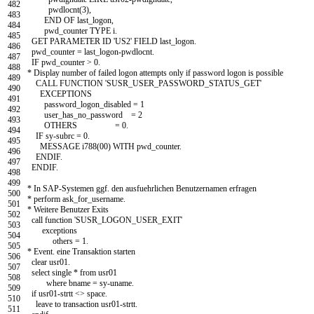
482
pwdlocnt
(
3
)
,
483
END OF
last
_
logon
,
484
pwd
_
counter
TYPE
i
.
485
GET PARAMETER
ID
'US2'
FIELD
last
_
logon
.
486
pwd
_
counter
=
last
_
logon
-
pwdlocnt
.
487
IF
pwd
_
counter
>
0.
488
* Display number of failed logon attempts only if password logon is possible
489
CALL FUNCTION
'SUSR_USER_PASSWORD_STATUS_GET'
490
EXCEPTIONS
491
password
_
logon
_
disabled
=
1
492
user
_
has
_
no
_
password
=
2
493
OTHERS
=
0.
494
IF
sy
-
subrc
=
0.
495
MESSAGE
i788
(
00
)
WITH
pwd
_
counter
.
496
ENDIF
.
497
ENDIF
.
498
499
* In SAP-Systemen ggf. den ausfuehrlichen Benutzernamen erfragen
500
* perform ask_for_username.
501
* Weitere Benutzer Exits
502
call function
'SUSR_LOGON_USER_EXIT'
503
exceptions
504
others
=
1.
505
* Event. eine Transaktion starten
506
clear
usr01
.
507
select
single
*
from
usr01
508
where
bname
=
sy
-
uname
.
509
if
usr01
-
strtt
<
>
space
.
510
leave to transaction
usr01
-
strtt
.
511