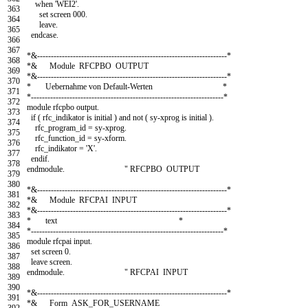
when
'WEI2'
.
363
set screen
000.
364
leave
.
365
endcase
.
366
367
*&---------------------------------------------------------------------*
368
*& Module RFCPBO OUTPUT
369
*&---------------------------------------------------------------------*
370
* Uebernahme von Default-Werten *
371
*----------------------------------------------------------------------*
372
module
rfcpbo
output
.
373
if
(
rfc
_
indikator
is
initial
)
and
not
(
sy
-
xprog
is
initial
)
.
374
rfc
_
program
_
id
=
sy
-
xprog
.
375
rfc
_
function
_
id
=
sy
-
xform
.
376
rfc
_
indikator
=
'X'
.
377
endif
.
378
endmodule
.
" RFCPBO OUTPUT
379
380
*&---------------------------------------------------------------------*
381
*& Module RFCPAI INPUT
382
*&---------------------------------------------------------------------*
383
* text *
384
*----------------------------------------------------------------------*
385
module
rfcpai
input
.
386
set screen
0.
387
leave screen
.
388
endmodule
.
" RFCPAI INPUT
389
390
*&---------------------------------------------------------------------*
391
*& Form ASK_FOR_USERNAME
392