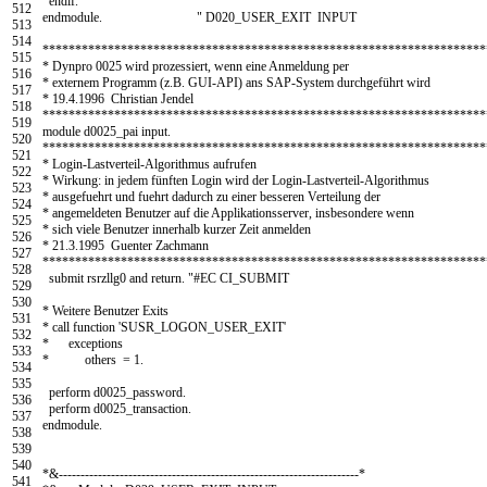
endif
.
512
endmodule
.
" D020_USER_EXIT INPUT
513
514
********************************************************************
515
* Dynpro 0025 wird prozessiert, wenn eine Anmeldung per
516
* externem Programm (z.B. GUI-API) ans SAP-System durchgeführt wird
517
* 19.4.1996 Christian Jendel
518
********************************************************************
519
module
d0025
_
pai
input
.
520
********************************************************************
521
* Login-Lastverteil-Algorithmus aufrufen
522
* Wirkung: in jedem fünften Login wird der Login-Lastverteil-Algorithmus
523
* ausgefuehrt und fuehrt dadurch zu einer besseren Verteilung der
524
* angemeldeten Benutzer auf die Applikationsserver, insbesondere wenn
525
* sich viele Benutzer innerhalb kurzer Zeit anmelden
526
* 21.3.1995 Guenter Zachmann
527
********************************************************************
528
submit
rsrzllg0
and
return
.
"#EC CI_SUBMIT
529
530
* Weitere Benutzer Exits
531
* call function 'SUSR_LOGON_USER_EXIT'
532
* exceptions
533
* others = 1.
534
535
perform
d0025
_
password
.
536
perform
d0025
_
transaction
.
537
endmodule
.
538
539
540
*&---------------------------------------------------------------------*
541