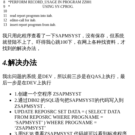
8
*PERFORM RECORD_USAGE IN PROGRAM ZZ001
9
* USING SY-CPROG.
10
11
read report
progrmm
into
itab
.
12
editor-call
for
itab
.
13
insert report
progrmm
from
itab
.
我只用此程序查看了一下SAPMSYST，没有保存，但系统
就登陆不上了。吓得我心跳100下，在网上各种找资料，才
找到的解决办法，
4.
解决办法
我出问题的系统 是DEV，所以前三步是在QAS上执行，最
后一步是在DEV上执行
1.创建一个空程序 ZSAPMSYST
2.通过DB02 的SQL语句把SAPMSYST的代码写入到
ZSAPMSYST .
UPDATE REPOSRC SET DATA = ( SELECT DATA
FROM REPOSRC WHERE PROGNAME =
‘SAPMSYST’ ) WHERE PROGNAME =
‘ZSAPMSYST’
3.用SE38 查看ZSAPMSYST 代码就可以看到标准程序