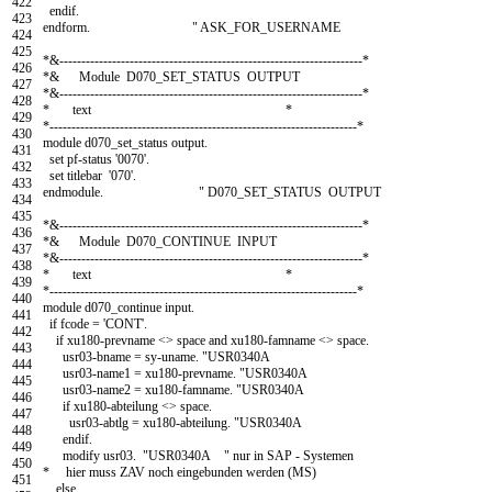
422
endif
.
423
endform
.
" ASK_FOR_USERNAME
424
425
*&---------------------------------------------------------------------*
426
*& Module D070_SET_STATUS OUTPUT
427
*&---------------------------------------------------------------------*
428
* text *
429
*----------------------------------------------------------------------*
430
module
d070
_
set
_
status
output
.
431
set pf-status
'0070'
.
432
set titlebar
'070'
.
433
endmodule
.
" D070_SET_STATUS OUTPUT
434
435
*&---------------------------------------------------------------------*
436
*& Module D070_CONTINUE INPUT
437
*&---------------------------------------------------------------------*
438
* text *
439
*----------------------------------------------------------------------*
440
module
d070
_
continue
input
.
441
if
fcode
=
'CONT'
.
442
if
xu180
-
prevname
<
>
space
and
xu180
-
famname
<
>
space
.
443
usr03
-
bname
=
sy
-
uname
.
"USR0340A
444
usr03
-
name1
=
xu180
-
prevname
.
"USR0340A
445
usr03
-
name2
=
xu180
-
famname
.
"USR0340A
446
if
xu180
-
abteilung
<
>
space
.
447
usr03
-
abtlg
=
xu180
-
abteilung
.
"USR0340A
448
endif
.
449
modify
usr03
.
"USR0340A " nur in SAP - Systemen
450
* hier muss ZAV noch eingebunden werden (MS)
451
else
.