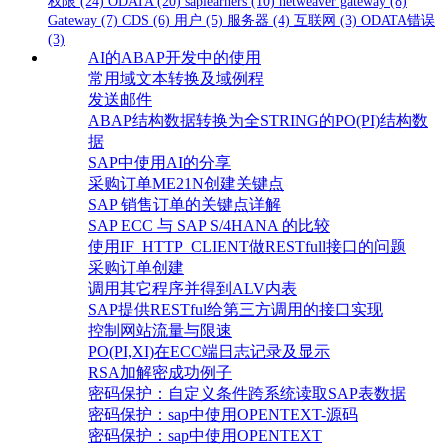
权限
(24)
ODATA
(20)
saplearners
(10)
netweaver gateway
(8)
Gateway
(7)
CDS
(6)
用户
(5)
服务器
(4)
互联网
(3)
ODATA错误
(3)
AI的ABAP开发中的使用
常用域文本转换及域例程
发送邮件
ABAP结构数据转换为全STRING的PO(PI)结构数
据
SAP中使用AI的分享
采购订单ME21N创建关键点
SAP 销售订单的关键点详解
SAP ECC 与 SAP S/4HANA 的比较
使用IF_HTTP_CLIENT做RESTfull接口的问题
采购订单创建
调用其它程序并得到ALV内表
SAP提供RESTful给第三方调用的接口实现
控制网站流量与限速
PO(PI,XI)在ECC端日志记录及显示
RSA加解密成功例子
密码保护：自定义条件跨系统读取SAP表数据
密码保护：sap中使用OPENTEXT-源码
密码保护：sap中使用OPENTEXT