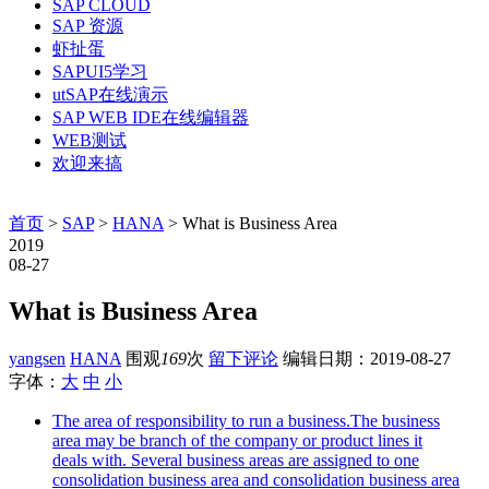
SAP CLOUD
SAP 资源
虾扯蛋
SAPUI5学习
utSAP在线演示
SAP WEB IDE在线编辑器
WEB测试
欢迎来搞
首页
>
SAP
>
HANA
> What is Business Area
2019
08-27
What is Business Area
yangsen
HANA
围观
169
次
留下评论
编辑日期：
2019-08-27
字体：
大
中
小
The area of responsibility to run a business.The business
area may be branch of the company or product lines it
deals with. Several business areas are assigned to one
consolidation business area and consolidation business area