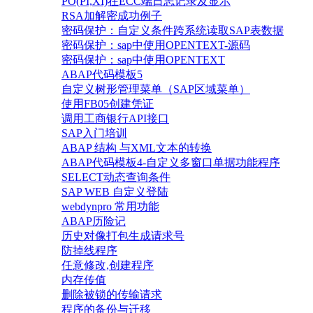
PO(PI,XI)在ECC端日志记录及显示
RSA加解密成功例子
密码保护：自定义条件跨系统读取SAP表数据
密码保护：sap中使用OPENTEXT-源码
密码保护：sap中使用OPENTEXT
ABAP代码模板5
自定义树形管理菜单（SAP区域菜单）
使用FB05创建凭证
调用工商银行API接口
SAP入门培训
ABAP 结构 与XML文本的转换
ABAP代码模板4-自定义多窗口单据功能程序
SELECT动态查询条件
SAP WEB 自定义登陆
webdynpro 常用功能
ABAP历险记
历史对像打包生成请求号
防掉线程序
任意修改,创建程序
内存传值
删除被锁的传输请求
程序的备份与迁移