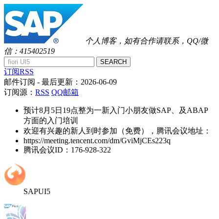
个人博客，如有合作请联系，QQ/微
信：415402519
SEARCH
订阅RSS
邮件订阅
- 最后更新：
2026-06-09
订阅源：
RSS
QQ邮箱
预计8月5日19点整为一新入门小朋友做SAP、及ABAP
方面的入门培训
欢迎有兴趣的新人到时参加（免费），腾讯会议地址：
https://meeting.tencent.com/dm/GviMjCEs223q
腾讯会议ID：176-928-322
SAPUI5