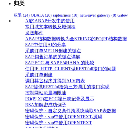
归类
权限
(24)
ODATA
(20)
saplearners
(10)
netweaver gateway
(8)
Gatew
AI的ABAP开发中的使用
常用域文本转换及域例程
发送邮件
ABAP结构数据转换为全STRING的PO(PI)结构数据
SAP中使用AI的分享
采购订单ME21N创建关键点
SAP 销售订单的关键点详解
SAP ECC 与 SAP S/4HANA 的比较
使用IF_HTTP_CLIENT做RESTfull接口的问题
采购订单创建
调用其它程序并得到ALV内表
SAP提供RESTful给第三方调用的接口实现
控制网站流量与限速
PO(PI,XI)在ECC端日志记录及显示
RSA加解密成功例子
密码保护：自定义条件跨系统读取SAP表数据
密码保护：sap中使用OPENTEXT-源码
密码保护：sap中使用OPENTEXT