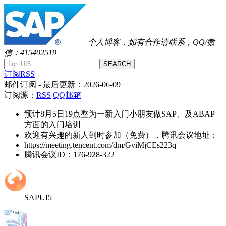
个人博客，如有合作请联系，QQ/微
信：415402519
SEARCH
订阅RSS
邮件订阅
- 最后更新：
2026-06-09
订阅源：
RSS
QQ邮箱
预计8月5日19点整为一新入门小朋友做SAP、及ABAP
方面的入门培训
欢迎有兴趣的新人到时参加（免费），腾讯会议地址：
https://meeting.tencent.com/dm/GviMjCEs223q
腾讯会议ID：176-928-322
SAPUI5