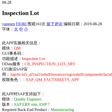
08-28
Inspection Lot
yangsen
FIORI
围观
161
次
留下评论
编辑日期：
2019-08-28
字体：
大
中
小
此APP实施相关信息：
模块：
QM
GUI事务码：
功能描述：
Inspection Lot
OData服务：
CB_INSPECTION_LOT_SRV
UI5激活SAP应
用：
/sap/bc/ui5_ui5/ui2/ushell/resources/sap/ushell/components/facts
权限角色：：
SAP_QM_FACTSHEETS_APP
此APP对SAP支持如下：
模块：
Quality Engineer;
版本：
SAP ERP, min. EHP 7
Required Back-End Product：
Manufacturing