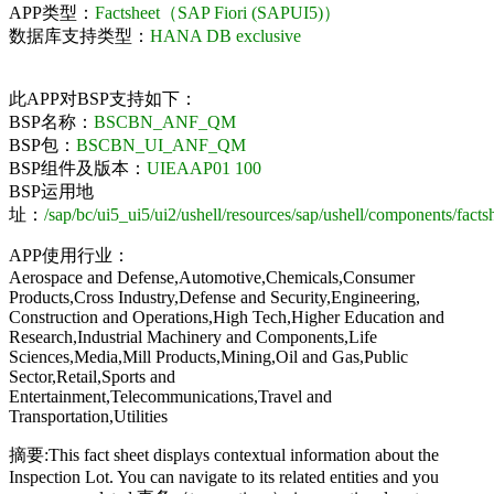
APP类型：
Factsheet（SAP Fiori (SAPUI5)）
数据库支持类型：
HANA DB exclusive
此APP对BSP支持如下：
BSP名称：
BSCBN_ANF_QM
BSP包：
BSCBN_UI_ANF_QM
BSP组件及版本：
UIEAAP01 100
BSP运用地
址：
/sap/bc/ui5_ui5/ui2/ushell/resources/sap/ushell/components/facts
APP使用行业：
Aerospace and Defense,Automotive,Chemicals,Consumer
Products,Cross Industry,Defense and Security,Engineering,
Construction and Operations,High Tech,Higher Education and
Research,Industrial Machinery and Components,Life
Sciences,Media,Mill Products,Mining,Oil and Gas,Public
Sector,Retail,Sports and
Entertainment,Telecommunications,Travel and
Transportation,Utilities
摘要:This fact sheet displays contextual information about the
Inspection Lot. You can navigate to its related entities and you