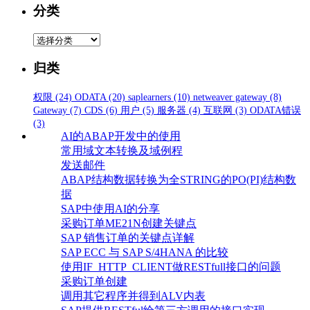
分类
分
类
归类
权限
(24)
ODATA
(20)
saplearners
(10)
netweaver gateway
(8)
Gateway
(7)
CDS
(6)
用户
(5)
服务器
(4)
互联网
(3)
ODATA错误
(3)
AI的ABAP开发中的使用
常用域文本转换及域例程
发送邮件
ABAP结构数据转换为全STRING的PO(PI)结构数
据
SAP中使用AI的分享
采购订单ME21N创建关键点
SAP 销售订单的关键点详解
SAP ECC 与 SAP S/4HANA 的比较
使用IF_HTTP_CLIENT做RESTfull接口的问题
采购订单创建
调用其它程序并得到ALV内表