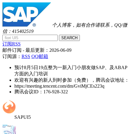
个人博客，如有合作请联系，QQ/微
信：415402519
SEARCH
订阅RSS
邮件订阅
- 最后更新：
2026-06-09
订阅源：
RSS
QQ邮箱
预计8月5日19点整为一新入门小朋友做SAP、及ABAP
方面的入门培训
欢迎有兴趣的新人到时参加（免费），腾讯会议地址：
https://meeting.tencent.com/dm/GviMjCEs223q
腾讯会议ID：176-928-322
SAPUI5