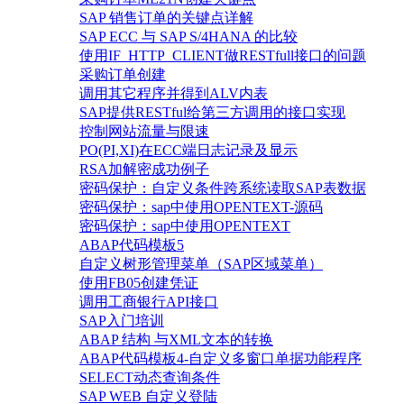
SAP 销售订单的关键点详解
SAP ECC 与 SAP S/4HANA 的比较
使用IF_HTTP_CLIENT做RESTfull接口的问题
采购订单创建
调用其它程序并得到ALV内表
SAP提供RESTful给第三方调用的接口实现
控制网站流量与限速
PO(PI,XI)在ECC端日志记录及显示
RSA加解密成功例子
密码保护：自定义条件跨系统读取SAP表数据
密码保护：sap中使用OPENTEXT-源码
密码保护：sap中使用OPENTEXT
ABAP代码模板5
自定义树形管理菜单（SAP区域菜单）
使用FB05创建凭证
调用工商银行API接口
SAP入门培训
ABAP 结构 与XML文本的转换
ABAP代码模板4-自定义多窗口单据功能程序
SELECT动态查询条件
SAP WEB 自定义登陆