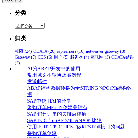
分类
分
类
归类
权限
(24)
ODATA
(20)
saplearners
(10)
netweaver gateway
(8)
Gateway
(7)
CDS
(6)
用户
(5)
服务器
(4)
互联网
(3)
ODATA错误
(3)
AI的ABAP开发中的使用
常用域文本转换及域例程
发送邮件
ABAP结构数据转换为全STRING的PO(PI)结构数
据
SAP中使用AI的分享
采购订单ME21N创建关键点
SAP 销售订单的关键点详解
SAP ECC 与 SAP S/4HANA 的比较
使用IF_HTTP_CLIENT做RESTfull接口的问题
采购订单创建