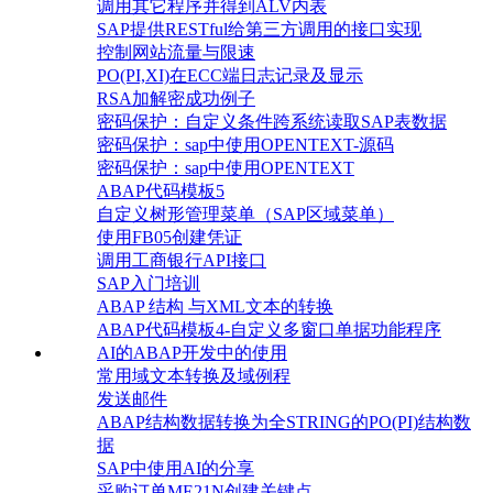
调用其它程序并得到ALV内表
SAP提供RESTful给第三方调用的接口实现
控制网站流量与限速
PO(PI,XI)在ECC端日志记录及显示
RSA加解密成功例子
密码保护：自定义条件跨系统读取SAP表数据
密码保护：sap中使用OPENTEXT-源码
密码保护：sap中使用OPENTEXT
ABAP代码模板5
自定义树形管理菜单（SAP区域菜单）
使用FB05创建凭证
调用工商银行API接口
SAP入门培训
ABAP 结构 与XML文本的转换
ABAP代码模板4-自定义多窗口单据功能程序
AI的ABAP开发中的使用
常用域文本转换及域例程
发送邮件
ABAP结构数据转换为全STRING的PO(PI)结构数
据
SAP中使用AI的分享
采购订单ME21N创建关键点