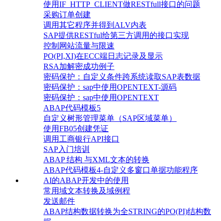
使用IF_HTTP_CLIENT做RESTfull接口的问题
采购订单创建
调用其它程序并得到ALV内表
SAP提供RESTful给第三方调用的接口实现
控制网站流量与限速
PO(PI,XI)在ECC端日志记录及显示
RSA加解密成功例子
密码保护：自定义条件跨系统读取SAP表数据
密码保护：sap中使用OPENTEXT-源码
密码保护：sap中使用OPENTEXT
ABAP代码模板5
自定义树形管理菜单（SAP区域菜单）
使用FB05创建凭证
调用工商银行API接口
SAP入门培训
ABAP 结构 与XML文本的转换
ABAP代码模板4-自定义多窗口单据功能程序
AI的ABAP开发中的使用
常用域文本转换及域例程
发送邮件
ABAP结构数据转换为全STRING的PO(PI)结构数