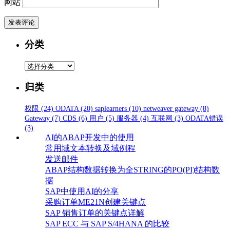
网站
分类
分
类
归类
权限
(24)
ODATA
(20)
saplearners
(10)
netweaver gateway
(8)
Gateway
(7)
CDS
(6)
用户
(5)
服务器
(4)
互联网
(3)
ODATA错误
(3)
AI的ABAP开发中的使用
常用域文本转换及域例程
发送邮件
ABAP结构数据转换为全STRING的PO(PI)结构数
据
SAP中使用AI的分享
采购订单ME21N创建关键点
SAP 销售订单的关键点详解
SAP ECC 与 SAP S/4HANA 的比较