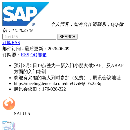
个人博客，如有合作请联系，QQ/微
信：415402519
SEARCH
订阅RSS
邮件订阅
- 最后更新：
2026-06-09
订阅源：
RSS
QQ邮箱
预计8月5日19点整为一新入门小朋友做SAP、及ABAP
方面的入门培训
欢迎有兴趣的新人到时参加（免费），腾讯会议地址：
https://meeting.tencent.com/dm/GviMjCEs223q
腾讯会议ID：176-928-322
SAPUI5