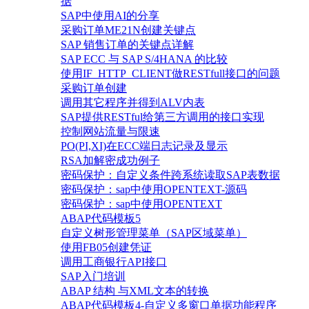
据
SAP中使用AI的分享
采购订单ME21N创建关键点
SAP 销售订单的关键点详解
SAP ECC 与 SAP S/4HANA 的比较
使用IF_HTTP_CLIENT做RESTfull接口的问题
采购订单创建
调用其它程序并得到ALV内表
SAP提供RESTful给第三方调用的接口实现
控制网站流量与限速
PO(PI,XI)在ECC端日志记录及显示
RSA加解密成功例子
密码保护：自定义条件跨系统读取SAP表数据
密码保护：sap中使用OPENTEXT-源码
密码保护：sap中使用OPENTEXT
ABAP代码模板5
自定义树形管理菜单（SAP区域菜单）
使用FB05创建凭证
调用工商银行API接口
SAP入门培训
ABAP 结构 与XML文本的转换
ABAP代码模板4-自定义多窗口单据功能程序