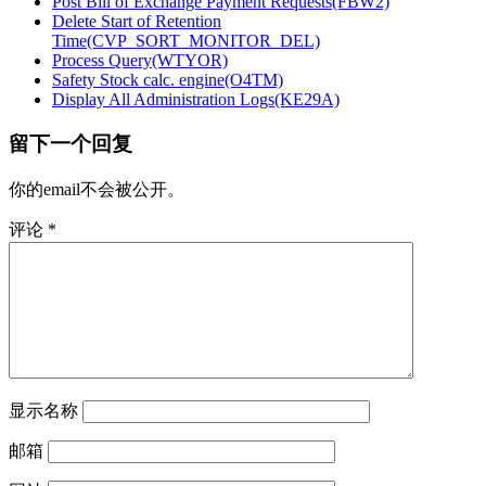
Post Bill of Exchange Payment Requests(FBW2)
Delete Start of Retention
Time(CVP_SORT_MONITOR_DEL)
Process Query(WTYOR)
Safety Stock calc. engine(O4TM)
Display All Administration Logs(KE29A)
留下一个回复
你的email不会被公开。
评论
*
显示名称
邮箱