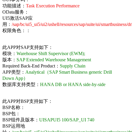
功能描述：
Task Execution Performance
OData服务：
UI5激活SAP应
用：
/sap/bc/ui5_ui5/ui2/ushell/resources/sap/suite/ui/smartbusiness/d
权限角色：：
此APP对SAP支持如下：
模块：
Warehouse Shift Supervisor (EWM);
版本：
SAP Extended Warehouse Management
Required Back-End Product：
Supply Chain
APP类型：
Analytical（SAP Smart Business generic Drill
Down App）
数据库支持类型：
HANA DB or HANA side-by-side
此APP对BSP支持如下：
BSP名称：
BSP包：
BSP组件及版本：
UISAPUI5 100/SAP_UI 740
BSP运用地