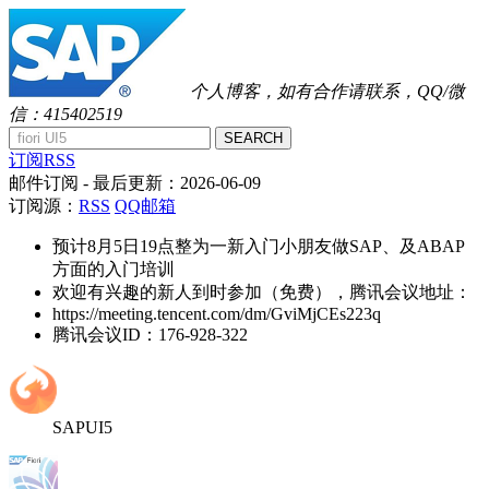
个人博客，如有合作请联系，QQ/微
信：415402519
SEARCH
订阅RSS
邮件订阅
- 最后更新：
2026-06-09
订阅源：
RSS
QQ邮箱
预计8月5日19点整为一新入门小朋友做SAP、及ABAP
方面的入门培训
欢迎有兴趣的新人到时参加（免费），腾讯会议地址：
https://meeting.tencent.com/dm/GviMjCEs223q
腾讯会议ID：176-928-322
SAPUI5