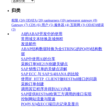
分
类
归类
权限
(24)
ODATA
(20)
saplearners
(10)
netweaver gateway
(8)
Gateway
(7)
CDS
(6)
用户
(5)
服务器
(4)
互联网
(3)
ODATA错误
(3)
AI的ABAP开发中的使用
常用域文本转换及域例程
发送邮件
ABAP结构数据转换为全STRING的PO(PI)结构数
据
SAP中使用AI的分享
采购订单ME21N创建关键点
SAP 销售订单的关键点详解
SAP ECC 与 SAP S/4HANA 的比较
使用IF_HTTP_CLIENT做RESTfull接口的问题
采购订单创建
调用其它程序并得到ALV内表
SAP提供RESTful给第三方调用的接口实现
控制网站流量与限速
PO(PI,XI)在ECC端日志记录及显示