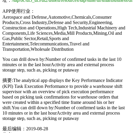
址：
/sap/bc/ui5_ui5/ui2/ushell/resources/sap/suite/ui/smartbusiness/d
APP使用行业：
Aerospace and Defense,Automotive,Chemicals,Consumer
Products,Cross Industry,Defense and Security,Engineering,
Construction and Operations,High Tech,Industrial Machinery and
Components,Life Sciences,Media,Mill Products,Mining,Oil and
Gas,Public Sector,Retail,Sports and
Entertainment,Telecommunications,Travel and
Transportation,Wholesale Distribution
You can drill down by:Number of confirmed tasks in the last 10
minutes or in the last hourActivity area and external process
storage step, such as, picking or putaway
摘要:The analytical app displays the Key Performance Indicator
(KPI) Task Execution Performance to provide a warehouse shift
supervisor with an overview of pick execution performance
based on picking task confirmations for warehouse orders that
were created within a specified time frame around his or her
shift.You can drill down by:Number of confirmed tasks in the last
10 minutes or in the last hourActivity area and external process
storage step, such as, picking or putaway
最后编辑：
2019-08-28