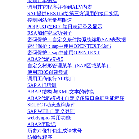
采购订单创建
调用其它程序并得到ALV内表
SAP提供RESTful给第三方调用的接口实现
控制网站流量与限速
PO(PI,XI)在ECC端日志记录及显示
RSA加解密成功例子
密码保护：自定义条件跨系统读取SAP表数据
密码保护：sap中使用OPENTEXT-源码
密码保护：sap中使用OPENTEXT
ABAP代码模板5
自定义树形管理菜单（SAP区域菜单）
使用FB05创建凭证
调用工商银行API接口
SAP入门培训
ABAP 结构 与XML文本的转换
ABAP代码模板4-自定义多窗口单据功能程序
SELECT动态查询条件
SAP WEB 自定义登陆
webdynpro 常用功能
ABAP历险记
历史对像打包生成请求号
防掉线程序