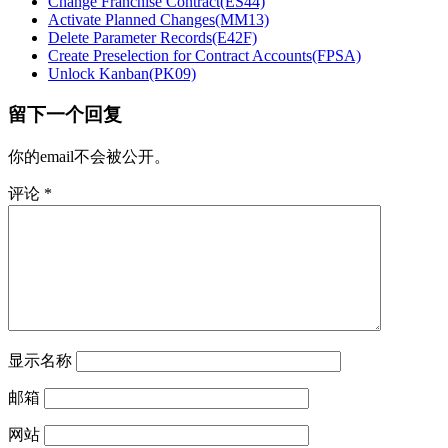
Change Franchise Contract(ES44)
Activate Planned Changes(MM13)
Delete Parameter Records(E42F)
Create Preselection for Contract Accounts(FPSA)
Unlock Kanban(PK09)
留下一个回复
你的email不会被公开。
评论
*
显示名称
邮箱
网站