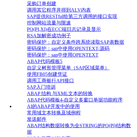
采购订单创建
调用其它程序并得到ALV内表
SAP提供RESTful给第三方调用的接口实现
控制网站流量与限速
PO(PI,XI)在ECC端日志记录及显示
RSA加解密成功例子
密码保护：自定义条件跨系统读取SAP表数据
密码保护：sap中使用OPENTEXT-源码
密码保护：sap中使用OPENTEXT
ABAP代码模板5
自定义树形管理菜单（SAP区域菜单）
使用FB05创建凭证
调用工商银行API接口
SAP入门培训
ABAP 结构 与XML文本的转换
ABAP代码模板4-自定义多窗口单据功能程序
AI的ABAP开发中的使用
常用域文本转换及域例程
发送邮件
ABAP结构数据转换为全STRING的PO(PI)结构数
据