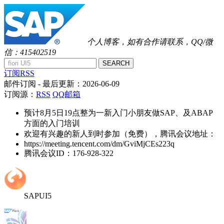
个人博客，如有合作请联系，QQ/微
信：415402519
SEARCH
订阅RSS
邮件订阅
- 最后更新：
2026-06-09
订阅源：
RSS
QQ邮箱
预计8月5日19点整为一新入门小朋友做SAP、及ABAP
方面的入门培训
欢迎有兴趣的新人到时参加（免费），腾讯会议地址：
https://meeting.tencent.com/dm/GviMjCEs223q
腾讯会议ID：176-928-322
SAPUI5