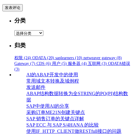
分类
分
类
归类
权限
(24)
ODATA
(20)
saplearners
(10)
netweaver gateway
(8)
Gateway
(7)
CDS
(6)
用户
(5)
服务器
(4)
互联网
(3)
ODATA错误
(3)
AI的ABAP开发中的使用
常用域文本转换及域例程
发送邮件
ABAP结构数据转换为全STRING的PO(PI)结构数
据
SAP中使用AI的分享
采购订单ME21N创建关键点
SAP 销售订单的关键点详解
SAP ECC 与 SAP S/4HANA 的比较
使用IF_HTTP_CLIENT做RESTfull接口的问题