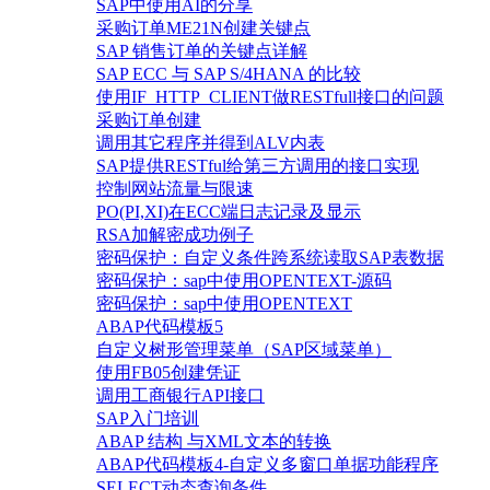
SAP中使用AI的分享
采购订单ME21N创建关键点
SAP 销售订单的关键点详解
SAP ECC 与 SAP S/4HANA 的比较
使用IF_HTTP_CLIENT做RESTfull接口的问题
采购订单创建
调用其它程序并得到ALV内表
SAP提供RESTful给第三方调用的接口实现
控制网站流量与限速
PO(PI,XI)在ECC端日志记录及显示
RSA加解密成功例子
密码保护：自定义条件跨系统读取SAP表数据
密码保护：sap中使用OPENTEXT-源码
密码保护：sap中使用OPENTEXT
ABAP代码模板5
自定义树形管理菜单（SAP区域菜单）
使用FB05创建凭证
调用工商银行API接口
SAP入门培训
ABAP 结构 与XML文本的转换
ABAP代码模板4-自定义多窗口单据功能程序
SELECT动态查询条件