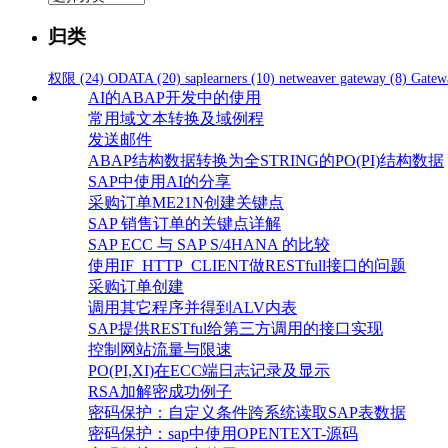
类
归类
权限
(24)
ODATA
(20)
saplearners
(10)
netweaver gateway
(8)
Gatew
AI的ABAP开发中的使用
常用域文本转换及域例程
发送邮件
ABAP结构数据转换为全STRING的PO(PI)结构数据
SAP中使用AI的分享
采购订单ME21N创建关键点
SAP 销售订单的关键点详解
SAP ECC 与 SAP S/4HANA 的比较
使用IF_HTTP_CLIENT做RESTfull接口的问题
采购订单创建
调用其它程序并得到ALV内表
SAP提供RESTful给第三方调用的接口实现
控制网站流量与限速
PO(PI,XI)在ECC端日志记录及显示
RSA加解密成功例子
密码保护：自定义条件跨系统读取SAP表数据
密码保护：sap中使用OPENTEXT-源码