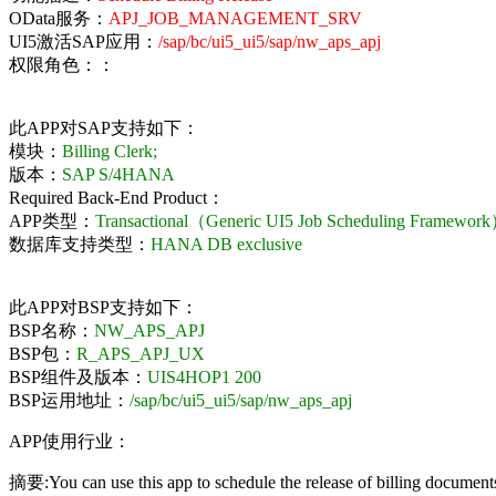
OData服务：
APJ_JOB_MANAGEMENT_SRV
UI5激活SAP应用：
/sap/bc/ui5_ui5/sap/nw_aps_apj
权限角色：：
此APP对SAP支持如下：
模块：
Billing Clerk;
版本：
SAP S/4HANA
Required Back-End Product：
APP类型：
Transactional（Generic UI5 Job Scheduling Framewor
数据库支持类型：
HANA DB exclusive
此APP对BSP支持如下：
BSP名称：
NW_APS_APJ
BSP包：
R_APS_APJ_UX
BSP组件及版本：
UIS4HOP1 200
BSP运用地址：
/sap/bc/ui5_ui5/sap/nw_aps_apj
APP使用行业：
摘要:You can use this app to schedule the release of billing documents 