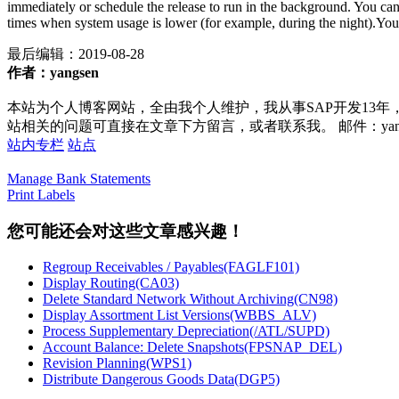
immediately or schedule the release to run in the background. You ca
times when system usage is lower (for example, during the night).You ca
最后编辑：
2019-08-28
作者：yangsen
本站为个人博客网站，全由我个人维护，我从事SAP开发13年
站相关的问题可直接在文章下方留言，或者联系我。 邮件：yan252@16
站内专栏
站点
Manage Bank Statements
Print Labels
您可能还会对这些文章感兴趣！
Regroup Receivables / Payables(FAGLF101)
Display Routing(CA03)
Delete Standard Network Without Archiving(CN98)
Display Assortment List Versions(WBBS_ALV)
Process Supplementary Depreciation(/ATL/SUPD)
Account Balance: Delete Snapshots(FPSNAP_DEL)
Revision Planning(WPS1)
Distribute Dangerous Goods Data(DGP5)