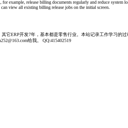
n, for example, release billing documents regularly and reduce system l
n view all existing billing release jobs on the initial screen.
，其它ERP开发7年，基本都是零售行业。本站记录工作学习的过
3.com给我。 QQ:415402519