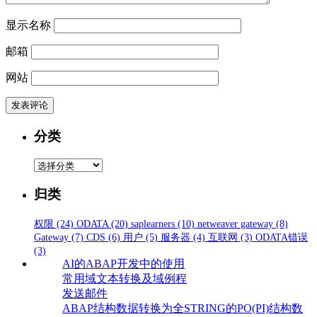
显示名称
邮箱
网站
分类
分
类
归类
权限
(24)
ODATA
(20)
saplearners
(10)
netweaver gateway
(8)
Gateway
(7)
CDS
(6)
用户
(5)
服务器
(4)
互联网
(3)
ODATA错误
(3)
AI的ABAP开发中的使用
常用域文本转换及域例程
发送邮件
ABAP结构数据转换为全STRING的PO(PI)结构数