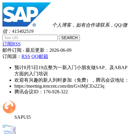
个人博客，如有合作请联系，QQ/微
信：415402519
SEARCH
订阅RSS
邮件订阅
- 最后更新：
2026-06-09
订阅源：
RSS
QQ邮箱
预计8月5日19点整为一新入门小朋友做SAP、及ABAP
方面的入门培训
欢迎有兴趣的新人到时参加（免费），腾讯会议地址：
https://meeting.tencent.com/dm/GviMjCEs223q
腾讯会议ID：176-928-322
SAPUI5