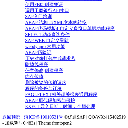
使用FB05创建凭证
调用工商银行API接口
SAP入门培训
ABAP 结构 与XML文本的转换
ABAP代码模板4-自定义多窗口单据功能程序
SELECT动态查询条件
SAP WEB 自定义登陆
webdynpro 常用功能
ABAP历险记
历史对像打包生成请求号
防掉线程序
任意修改,创建程序
内存传值
删除被锁的传输请求
程序的备份与迁移
FAGLFLEXT相关想关报表通用程序
ABAP 原代码加密与保护
EXECL导入日期，时间，金额处理
返回顶部
滇ICP备19010531号
©优通SAP | QQ/WX:415402519
- 加载耗时0.483s | Theme
frontopen2