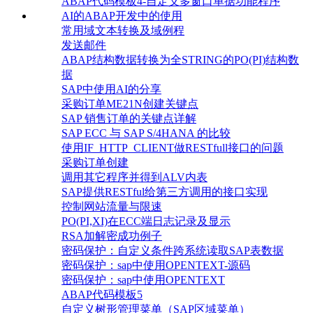
ABAP代码模板4-自定义多窗口单据功能程序
AI的ABAP开发中的使用
常用域文本转换及域例程
发送邮件
ABAP结构数据转换为全STRING的PO(PI)结构数
据
SAP中使用AI的分享
采购订单ME21N创建关键点
SAP 销售订单的关键点详解
SAP ECC 与 SAP S/4HANA 的比较
使用IF_HTTP_CLIENT做RESTfull接口的问题
采购订单创建
调用其它程序并得到ALV内表
SAP提供RESTful给第三方调用的接口实现
控制网站流量与限速
PO(PI,XI)在ECC端日志记录及显示
RSA加解密成功例子
密码保护：自定义条件跨系统读取SAP表数据
密码保护：sap中使用OPENTEXT-源码
密码保护：sap中使用OPENTEXT
ABAP代码模板5
自定义树形管理菜单（SAP区域菜单）