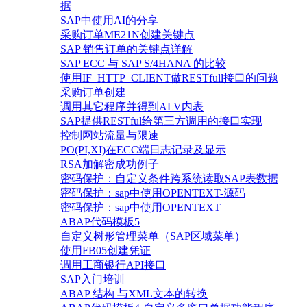
据
SAP中使用AI的分享
采购订单ME21N创建关键点
SAP 销售订单的关键点详解
SAP ECC 与 SAP S/4HANA 的比较
使用IF_HTTP_CLIENT做RESTfull接口的问题
采购订单创建
调用其它程序并得到ALV内表
SAP提供RESTful给第三方调用的接口实现
控制网站流量与限速
PO(PI,XI)在ECC端日志记录及显示
RSA加解密成功例子
密码保护：自定义条件跨系统读取SAP表数据
密码保护：sap中使用OPENTEXT-源码
密码保护：sap中使用OPENTEXT
ABAP代码模板5
自定义树形管理菜单（SAP区域菜单）
使用FB05创建凭证
调用工商银行API接口
SAP入门培训
ABAP 结构 与XML文本的转换