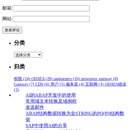
邮箱
网站
分类
分
类
归类
权限
(24)
ODATA
(20)
saplearners
(10)
netweaver gateway
(8)
Gateway
(7)
CDS
(6)
用户
(5)
服务器
(4)
互联网
(3)
ODATA错误
(3)
AI的ABAP开发中的使用
常用域文本转换及域例程
发送邮件
ABAP结构数据转换为全STRING的PO(PI)结构数
据
SAP中使用AI的分享