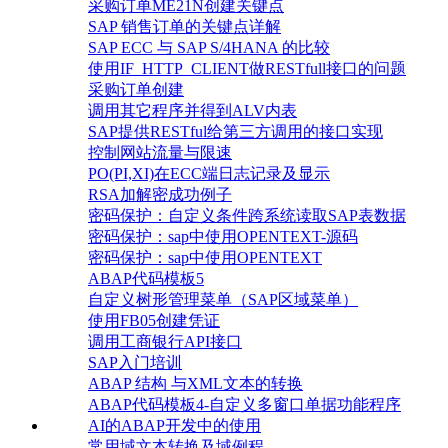
采购订单ME21N创建关键点
SAP 销售订单的关键点详解
SAP ECC 与 SAP S/4HANA 的比较
使用IF_HTTP_CLIENT做RESTfull接口的问题
采购订单创建
调用其它程序并得到ALV内表
SAP提供RESTful给第三方调用的接口实现
控制网站流量与限速
PO(PI,XI)在ECC端日志记录及显示
RSA加解密成功例子
密码保护：自定义条件跨系统读取SAP表数据
密码保护：sap中使用OPENTEXT-源码
密码保护：sap中使用OPENTEXT
ABAP代码模板5
自定义树形管理菜单（SAP区域菜单）
使用FB05创建凭证
调用工商银行API接口
SAP入门培训
ABAP 结构 与XML文本的转换
ABAP代码模板4-自定义多窗口单据功能程序
AI的ABAP开发中的使用
常用域文本转换及域例程