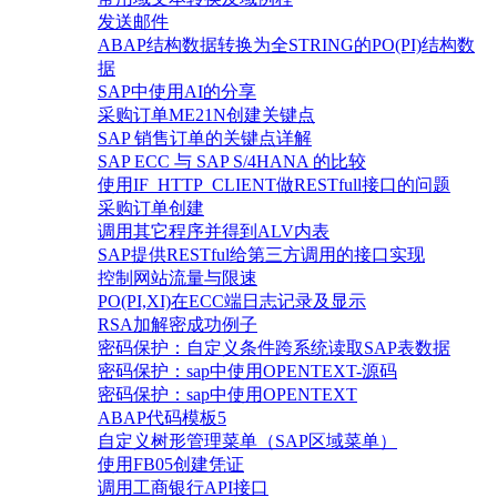
发送邮件
ABAP结构数据转换为全STRING的PO(PI)结构数
据
SAP中使用AI的分享
采购订单ME21N创建关键点
SAP 销售订单的关键点详解
SAP ECC 与 SAP S/4HANA 的比较
使用IF_HTTP_CLIENT做RESTfull接口的问题
采购订单创建
调用其它程序并得到ALV内表
SAP提供RESTful给第三方调用的接口实现
控制网站流量与限速
PO(PI,XI)在ECC端日志记录及显示
RSA加解密成功例子
密码保护：自定义条件跨系统读取SAP表数据
密码保护：sap中使用OPENTEXT-源码
密码保护：sap中使用OPENTEXT
ABAP代码模板5
自定义树形管理菜单（SAP区域菜单）
使用FB05创建凭证
调用工商银行API接口