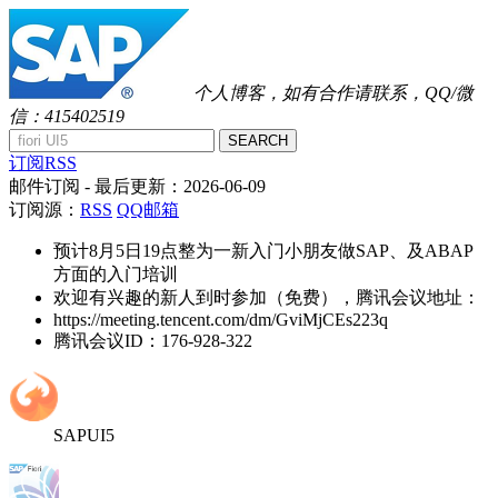
个人博客，如有合作请联系，QQ/微
信：415402519
SEARCH
订阅RSS
邮件订阅
- 最后更新：
2026-06-09
订阅源：
RSS
QQ邮箱
预计8月5日19点整为一新入门小朋友做SAP、及ABAP
方面的入门培训
欢迎有兴趣的新人到时参加（免费），腾讯会议地址：
https://meeting.tencent.com/dm/GviMjCEs223q
腾讯会议ID：176-928-322
SAPUI5