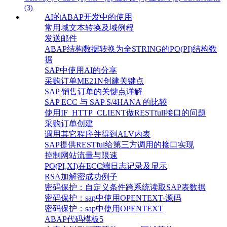
(3)
AI的ABAP开发中的使用
常用域文本转换及域例程
发送邮件
ABAP结构数据转换为全STRING的PO(PI)结构数
据
SAP中使用AI的分享
采购订单ME21N创建关键点
SAP 销售订单的关键点详解
SAP ECC 与 SAP S/4HANA 的比较
使用IF_HTTP_CLIENT做RESTfull接口的问题
采购订单创建
调用其它程序并得到ALV内表
SAP提供RESTful给第三方调用的接口实现
控制网站流量与限速
PO(PI,XI)在ECC端日志记录及显示
RSA加解密成功例子
密码保护：自定义条件跨系统读取SAP表数据
密码保护：sap中使用OPENTEXT-源码
密码保护：sap中使用OPENTEXT
ABAP代码模板5