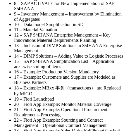
8 – SAP ACTIVATE for New Implementation of SAP
S/4HANA
9 – Inventory Management – Improvement by Elimination
of Aggregates
10 – Data model Simplification in SD
11 – Material Valuation
12 – SAP S/4HANA Enterprise Management – Key
Innovations Material Requirements Planning
13 – Inclusion of DIMP Solutions in S/4HANA Enterprise
Management
14 – DIMP Solutions – Adding Value to Logistic Processes
15 – SAP S/4HANA Simplification List – Application-
area-wise sorting of items
16 – Example: Production Version Mandatory
17 – Example: Customers and Supplier are Modeled as
Business Partners
18 – Example: MBxx 事务（transactions） are Replaced
by MIGO
19 – Fiori Launchpad
20 – Fiori App Example: Monitor Material Coverage
21 – Fiori App Example: Operational Procurement –
Requirements Processing
22 – Fiori App Example: Sourcing and Contract
Management – Operational Contract Management
23 – Fiori App Example: Sales Order Fulfillment Cockpit