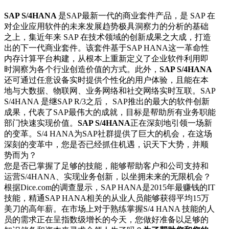
SAP S/4HANA
是SAP最新一代的商业套件产品，是 SAP 在
对企业应用软件的未来发展趋势极具洞察力的分析的基础
之上，集近年来 SAP 在技术领域的创新成果之大成，打造
出的下一代商业套件。该套件基于SAP HANA这一革命性
内存计算平台构建，从根本上重新定义了企业软件利用即
时洞察为各个行业创造价值的方式。此外，
SAP S/4HANA
还可通过任意设备实时提供个性化的用户体验，且能在本
地与大数据、物联网、业务网络和社交网络实时互联。SAP
S/4HANA 是继SAP R/3之后， SAP推出的最大的软件创新
成果，代表了SAP最伟大的成就，目标是帮助所有业务职能
部门快速实现价值。
SAP S/4HANA
正在深刻地引领一场新
的变革。S/4 HANA为SAP社群提供了巨大的机会，在这场
深刻的变革中，您是否已经抓住机遇，识天下大势，并顺
势而为？
您是否已掌握了足够的技能，能够帮助客户和公司支持和
运营S/4HANA、实现业务创新，以坐拥未来的无限机会？
根据Dice.com的调查显示，SAP HANA是2015年最赚钱的IT
技能，精通SAP HANA相关的从业人员能够获得平均15万
美刀的高年薪。在市场上对于熟练掌握S/4 HANA 技能的人
员的需求正在呈指数级增长的今天，您做好准备以足够的