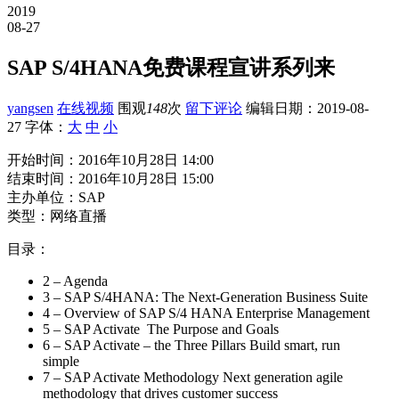
2019
08-27
SAP S/4HANA免费课程宣讲系列来
yangsen
在线视频
围观
148
次
留下评论
编辑日期：
2019-08-
27
字体：
大
中
小
开始时间：2016年10月28日 14:00
结束时间：2016年10月28日 15:00
主办单位：SAP
类型：网络直播
目录：
2 – Agenda
3 – SAP S/4HANA: The Next-Generation Business Suite
4 – Overview of SAP S/4 HANA Enterprise Management
5 – SAP Activate The Purpose and Goals
6 – SAP Activate – the Three Pillars Build smart, run
simple
7 – SAP Activate Methodology Next generation agile
methodology that drives customer success