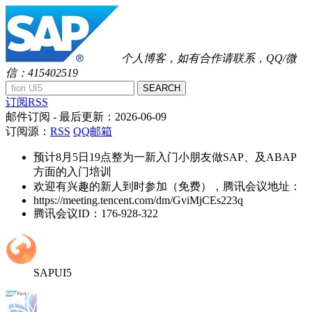
个人博客，如有合作请联系，QQ/微
信：415402519
SEARCH
订阅RSS
邮件订阅
- 最后更新：
2026-06-09
订阅源：
RSS
QQ邮箱
预计8月5日19点整为一新入门小朋友做SAP、及ABAP
方面的入门培训
欢迎有兴趣的新人到时参加（免费），腾讯会议地址：
https://meeting.tencent.com/dm/GviMjCEs223q
腾讯会议ID：176-928-322
SAPUI5