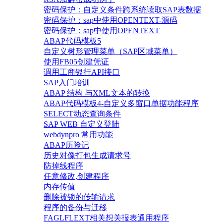
密码保护：自定义条件跨系统读取SAP表数据
密码保护：sap中使用OPENTEXT-源码
密码保护：sap中使用OPENTEXT
ABAP代码模板5
自定义树形管理菜单（SAP区域菜单）
使用FB05创建凭证
调用工商银行API接口
SAP入门培训
ABAP 结构 与XML文本的转换
ABAP代码模板4-自定义多窗口单据功能程序
SELECT动态查询条件
SAP WEB 自定义登陆
webdynpro 常用功能
ABAP历险记
历史对像打包生成请求号
防掉线程序
任意修改,创建程序
内存传值
删除被锁的传输请求
程序的备份与迁移
FAGLFLEXT相关想关报表通用程序