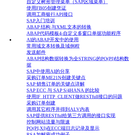
自定义树形管理菜单（SAP区域菜单）
使用FB05创建凭证
调用工商银行API接口
SAP入门培训
ABAP 结构 与XML文本的转换
ABAP代码模板4-自定义多窗口单据功能程序
AI的ABAP开发中的使用
常用域文本转换及域例程
发送邮件
ABAP结构数据转换为全STRING的PO(PI)结构数
据
SAP中使用AI的分享
采购订单ME21N创建关键点
SAP 销售订单的关键点详解
SAP ECC 与 SAP S/4HANA 的比较
使用IF_HTTP_CLIENT做RESTfull接口的问题
采购订单创建
调用其它程序并得到ALV内表
SAP提供RESTful给第三方调用的接口实现
控制网站流量与限速
PO(PI,XI)在ECC端日志记录及显示
RSA加解密成功例子