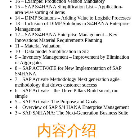
16 – Example: Production Version Mandatory
15 – SAP S/4HANA Simplification List – Application-
area-wise sorting of items
14 – DIMP Solutions – Adding Value to Logistic Processes
13 – Inclusion of DIMP Solutions in S/4HANA Enterprise
Management
12 – SAP S/4HANA Enterprise Management – Key
Innovations Material Requirements Planning
11 – Material Valuation
10 – Data model Simplification in SD
9 – Inventory Management – Improvement by Elimination
of Aggregates
8 – SAP ACTIVATE for New Implementation of SAP
S/4HANA
7 – SAP Activate Methodology Next generation agile
methodology that drives customer success
6 – SAP Activate – the Three Pillars Build smart, run
simple
5 – SAP Activate The Purpose and Goals
4 – Overview of SAP S/4 HANA Enterprise Management
3 – SAP S/4HANA: The Next-Generation Business Suite
内容介绍