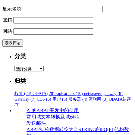
显示名称
邮箱
网站
分类
分
类
归类
权限
(24)
ODATA
(20)
saplearners
(10)
netweaver gateway
(8)
Gateway
(7)
CDS
(6)
用户
(5)
服务器
(4)
互联网
(3)
ODATA错误
(3)
AI的ABAP开发中的使用
常用域文本转换及域例程
发送邮件
ABAP结构数据转换为全STRING的PO(PI)结构数