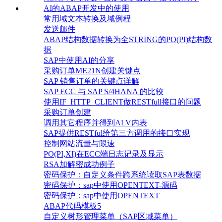
AI的ABAP开发中的使用
常用域文本转换及域例程
发送邮件
ABAP结构数据转换为全STRING的PO(PI)结构数
据
SAP中使用AI的分享
采购订单ME21N创建关键点
SAP 销售订单的关键点详解
SAP ECC 与 SAP S/4HANA 的比较
使用IF_HTTP_CLIENT做RESTfull接口的问题
采购订单创建
调用其它程序并得到ALV内表
SAP提供RESTful给第三方调用的接口实现
控制网站流量与限速
PO(PI,XI)在ECC端日志记录及显示
RSA加解密成功例子
密码保护：自定义条件跨系统读取SAP表数据
密码保护：sap中使用OPENTEXT-源码
密码保护：sap中使用OPENTEXT
ABAP代码模板5
自定义树形管理菜单（SAP区域菜单）