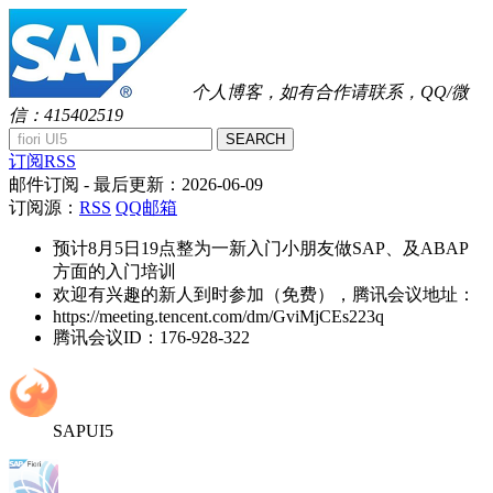
个人博客，如有合作请联系，QQ/微
信：415402519
SEARCH
订阅RSS
邮件订阅
- 最后更新：
2026-06-09
订阅源：
RSS
QQ邮箱
预计8月5日19点整为一新入门小朋友做SAP、及ABAP
方面的入门培训
欢迎有兴趣的新人到时参加（免费），腾讯会议地址：
https://meeting.tencent.com/dm/GviMjCEs223q
腾讯会议ID：176-928-322
SAPUI5