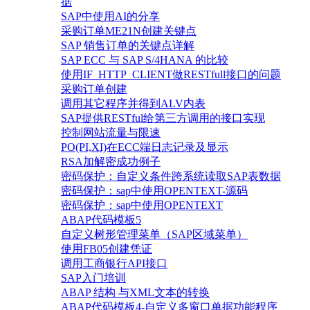
据
SAP中使用AI的分享
采购订单ME21N创建关键点
SAP 销售订单的关键点详解
SAP ECC 与 SAP S/4HANA 的比较
使用IF_HTTP_CLIENT做RESTfull接口的问题
采购订单创建
调用其它程序并得到ALV内表
SAP提供RESTful给第三方调用的接口实现
控制网站流量与限速
PO(PI,XI)在ECC端日志记录及显示
RSA加解密成功例子
密码保护：自定义条件跨系统读取SAP表数据
密码保护：sap中使用OPENTEXT-源码
密码保护：sap中使用OPENTEXT
ABAP代码模板5
自定义树形管理菜单（SAP区域菜单）
使用FB05创建凭证
调用工商银行API接口
SAP入门培训
ABAP 结构 与XML文本的转换
ABAP代码模板4-自定义多窗口单据功能程序