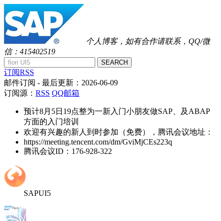
个人博客，如有合作请联系，QQ/微
信：415402519
SEARCH
订阅RSS
邮件订阅
- 最后更新：
2026-06-09
订阅源：
RSS
QQ邮箱
预计8月5日19点整为一新入门小朋友做SAP、及ABAP
方面的入门培训
欢迎有兴趣的新人到时参加（免费），腾讯会议地址：
https://meeting.tencent.com/dm/GviMjCEs223q
腾讯会议ID：176-928-322
SAPUI5