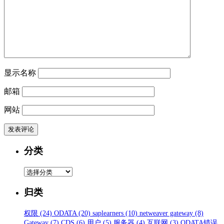
显示名称
邮箱
网站
分类
分
类
归类
权限
(24)
ODATA
(20)
saplearners
(10)
netweaver gateway
(8)
Gateway
(7)
CDS
(6)
用户
(5)
服务器
(4)
互联网
(3)
ODATA错误