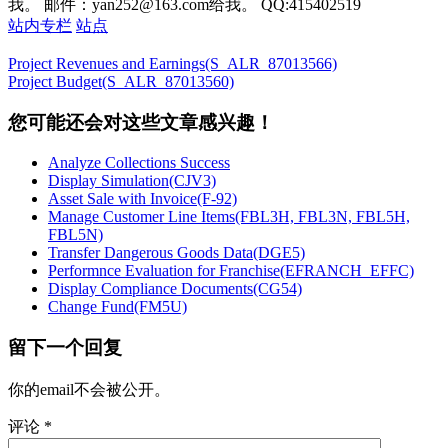
我。 邮件：yan252@163.com给我。 QQ:415402519
站内专栏
站点
Project Revenues and Earnings(S_ALR_87013566)
Project Budget(S_ALR_87013560)
您可能还会对这些文章感兴趣！
Analyze Collections Success
Display Simulation(CJV3)
Asset Sale with Invoice(F-92)
Manage Customer Line Items(FBL3H, FBL3N, FBL5H,
FBL5N)
Transfer Dangerous Goods Data(DGE5)
Performnce Evaluation for Franchise(EFRANCH_EFFC)
Display Compliance Documents(CG54)
Change Fund(FM5U)
留下一个回复
你的email不会被公开。
评论
*