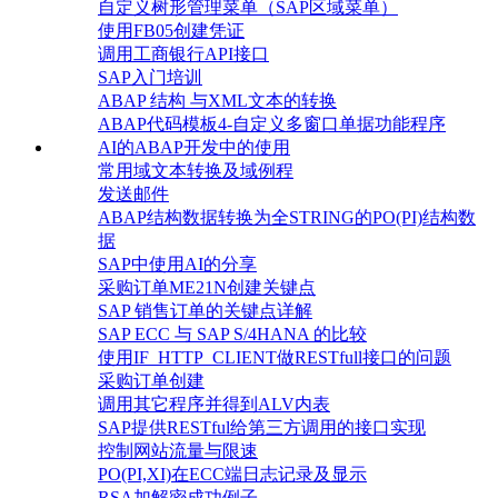
自定义树形管理菜单（SAP区域菜单）
使用FB05创建凭证
调用工商银行API接口
SAP入门培训
ABAP 结构 与XML文本的转换
ABAP代码模板4-自定义多窗口单据功能程序
AI的ABAP开发中的使用
常用域文本转换及域例程
发送邮件
ABAP结构数据转换为全STRING的PO(PI)结构数
据
SAP中使用AI的分享
采购订单ME21N创建关键点
SAP 销售订单的关键点详解
SAP ECC 与 SAP S/4HANA 的比较
使用IF_HTTP_CLIENT做RESTfull接口的问题
采购订单创建
调用其它程序并得到ALV内表
SAP提供RESTful给第三方调用的接口实现
控制网站流量与限速
PO(PI,XI)在ECC端日志记录及显示
RSA加解密成功例子