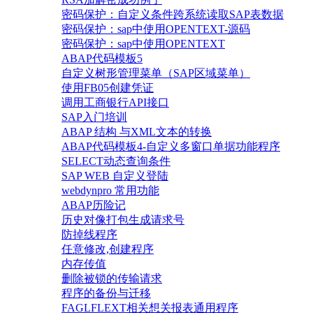
密码保护：自定义条件跨系统读取SAP表数据
密码保护：sap中使用OPENTEXT-源码
密码保护：sap中使用OPENTEXT
ABAP代码模板5
自定义树形管理菜单（SAP区域菜单）
使用FB05创建凭证
调用工商银行API接口
SAP入门培训
ABAP 结构 与XML文本的转换
ABAP代码模板4-自定义多窗口单据功能程序
SELECT动态查询条件
SAP WEB 自定义登陆
webdynpro 常用功能
ABAP历险记
历史对像打包生成请求号
防掉线程序
任意修改,创建程序
内存传值
删除被锁的传输请求
程序的备份与迁移
FAGLFLEXT相关想关报表通用程序