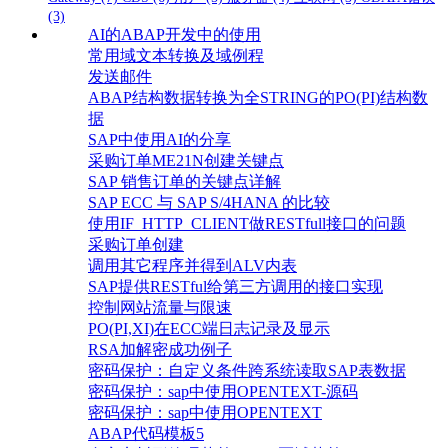
(3)
AI的ABAP开发中的使用
常用域文本转换及域例程
发送邮件
ABAP结构数据转换为全STRING的PO(PI)结构数
据
SAP中使用AI的分享
采购订单ME21N创建关键点
SAP 销售订单的关键点详解
SAP ECC 与 SAP S/4HANA 的比较
使用IF_HTTP_CLIENT做RESTfull接口的问题
采购订单创建
调用其它程序并得到ALV内表
SAP提供RESTful给第三方调用的接口实现
控制网站流量与限速
PO(PI,XI)在ECC端日志记录及显示
RSA加解密成功例子
密码保护：自定义条件跨系统读取SAP表数据
密码保护：sap中使用OPENTEXT-源码
密码保护：sap中使用OPENTEXT
ABAP代码模板5