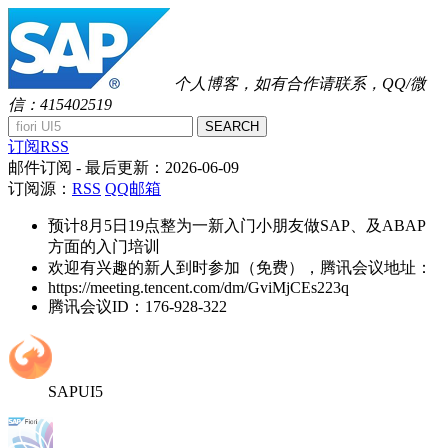
个人博客，如有合作请联系，QQ/微
信：415402519
SEARCH
订阅RSS
邮件订阅
- 最后更新：
2026-06-09
订阅源：
RSS
QQ邮箱
预计8月5日19点整为一新入门小朋友做SAP、及ABAP
方面的入门培训
欢迎有兴趣的新人到时参加（免费），腾讯会议地址：
https://meeting.tencent.com/dm/GviMjCEs223q
腾讯会议ID：176-928-322
SAPUI5