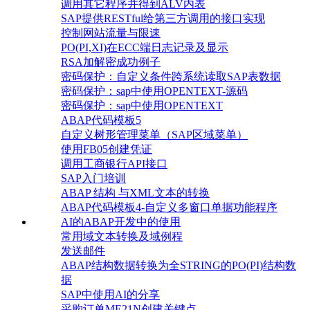
调用其它程序并得到ALV内表
SAP提供RESTful给第三方调用的接口实现
控制网站流量与限速
PO(PI,XI)在ECC端日志记录及显示
RSA加解密成功例子
密码保护：自定义条件跨系统读取SAP表数据
密码保护：sap中使用OPENTEXT-源码
密码保护：sap中使用OPENTEXT
ABAP代码模板5
自定义树形管理菜单（SAP区域菜单）
使用FB05创建凭证
调用工商银行API接口
SAP入门培训
ABAP 结构 与XML文本的转换
ABAP代码模板4-自定义多窗口单据功能程序
AI的ABAP开发中的使用
常用域文本转换及域例程
发送邮件
ABAP结构数据转换为全STRING的PO(PI)结构数
据
SAP中使用AI的分享
采购订单ME21N创建关键点