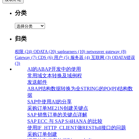
分类
分
类
归类
权限
(24)
ODATA
(20)
saplearners
(10)
netweaver gateway
(8)
Gateway
(7)
CDS
(6)
用户
(5)
服务器
(4)
互联网
(3)
ODATA错误
(3)
AI的ABAP开发中的使用
常用域文本转换及域例程
发送邮件
ABAP结构数据转换为全STRING的PO(PI)结构数
据
SAP中使用AI的分享
采购订单ME21N创建关键点
SAP 销售订单的关键点详解
SAP ECC 与 SAP S/4HANA 的比较
使用IF_HTTP_CLIENT做RESTfull接口的问题
采购订单创建