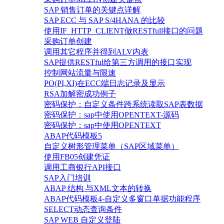
SAP 销售订单的关键点详解
SAP ECC 与 SAP S/4HANA 的比较
使用IF_HTTP_CLIENT做RESTfull接口的问题
采购订单创建
调用其它程序并得到ALV内表
SAP提供RESTful给第三方调用的接口实现
控制网站流量与限速
PO(PI,XI)在ECC端日志记录及显示
RSA加解密成功例子
密码保护：自定义条件跨系统读取SAP表数据
密码保护：sap中使用OPENTEXT-源码
密码保护：sap中使用OPENTEXT
ABAP代码模板5
自定义树形管理菜单（SAP区域菜单）
使用FB05创建凭证
调用工商银行API接口
SAP入门培训
ABAP 结构 与XML文本的转换
ABAP代码模板4-自定义多窗口单据功能程序
SELECT动态查询条件
SAP WEB 自定义登陆