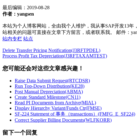
最后编辑：
2019-08-28
作者：yangsen
本站为个人博客网站，全由我个人维护，我从事SAP开发13年
站相关的问题可直接在文章下方留言，或者联系我。 邮件：yan252@16
站内专栏
站点
Delete Transfer Pricing Notification(J3RFTPDEL)
Process Profit Tax Depreciation(J3RFTAXAMTEST)
您可能还会对这些文章感兴趣！
Raise Data Submit Request(RTCDSR)
Run Top-Down Distribution(KE28)
Post Manual Depreciation(ABMA)
Create Standard Milestone(CN11)
Read PI Documents from Archive(MIAL)
Display Hierarchy Variant/Funds Ctr(FMSE)
SF-224 Statement of 事务（transactions）(FMFG_E_SF224)
Correct Supplier Billing Documents(WLFKORR)
留下一个回复