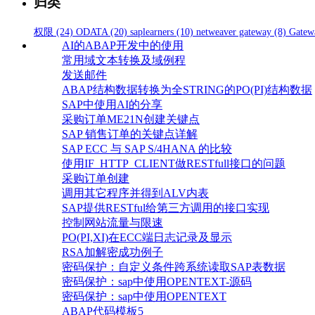
归类
权限
(24)
ODATA
(20)
saplearners
(10)
netweaver gateway
(8)
Gatew
AI的ABAP开发中的使用
常用域文本转换及域例程
发送邮件
ABAP结构数据转换为全STRING的PO(PI)结构数据
SAP中使用AI的分享
采购订单ME21N创建关键点
SAP 销售订单的关键点详解
SAP ECC 与 SAP S/4HANA 的比较
使用IF_HTTP_CLIENT做RESTfull接口的问题
采购订单创建
调用其它程序并得到ALV内表
SAP提供RESTful给第三方调用的接口实现
控制网站流量与限速
PO(PI,XI)在ECC端日志记录及显示
RSA加解密成功例子
密码保护：自定义条件跨系统读取SAP表数据
密码保护：sap中使用OPENTEXT-源码
密码保护：sap中使用OPENTEXT
ABAP代码模板5