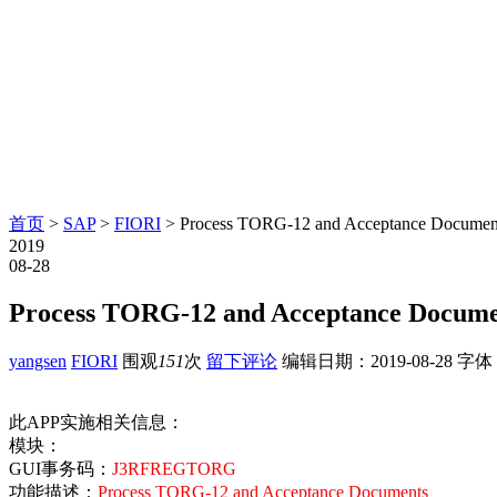
首页
>
SAP
>
FIORI
> Process TORG-12 and Acceptance Docum
2019
08-28
Process TORG-12 and Acceptance Doc
yangsen
FIORI
围观
151
次
留下评论
编辑日期：
2019-08-28
字体
此APP实施相关信息：
模块：
GUI事务码：
J3RFREGTORG
功能描述：
Process TORG-12 and Acceptance Documents