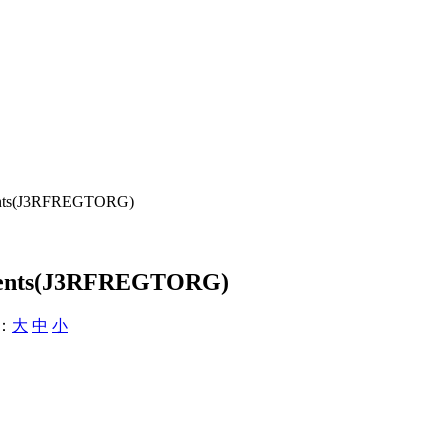
ents(J3RFREGTORG)
uments(J3RFREGTORG)
：
大
中
小