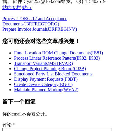
我。 邮件：yan252@163.com给我。 QQ:415402519
站内专栏
站点
Process TORG-12 and Acceptance
Documents(J3RFREGTORG)
Prepare Invoice Journal(J3RFREGINV)
您可能还会对这些文章感兴趣！
FunctLocation BOM Change Documents(IB81)
Process Linear Reference Pattern(IK82, IK83)
Transport Variants(MSTRVAR)
Change Project Planning Board(CJ2B)
Sanctioned Party List Blocked Documents
Display Payment Requests(F8BT)
Create Device Category(EG01)
Maintain Planned Markup(WVA2)
留下一个回复
你的email不会被公开。
评论
*