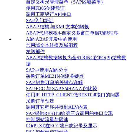
自定义树形管理菜单（SAP区域菜单）
使用FB05创建凭证
调用工商银行API接口
SAP入门培训
ABAP 结构 与XML文本的转换
ABAP代码模板4-自定义多窗口单据功能程序
AI的ABAP开发中的使用
常用域文本转换及域例程
发送邮件
ABAP结构数据转换为全STRING的PO(PI)结构数
据
SAP中使用AI的分享
采购订单ME21N创建关键点
SAP 销售订单的关键点详解
SAP ECC 与 SAP S/4HANA 的比较
使用IF_HTTP_CLIENT做RESTfull接口的问题
采购订单创建
调用其它程序并得到ALV内表
SAP提供RESTful给第三方调用的接口实现
控制网站流量与限速
PO(PI,XI)在ECC端日志记录及显示
RSA加解密成功例子