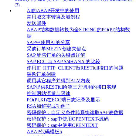
(3)
AI的ABAP开发中的使用
常用域文本转换及域例程
发送邮件
ABAP结构数据转换为全STRING的PO(PI)结构数
据
SAP中使用AI的分享
采购订单ME21N创建关键点
SAP 销售订单的关键点详解
SAP ECC 与 SAP S/4HANA 的比较
使用IF_HTTP_CLIENT做RESTfull接口的问题
采购订单创建
调用其它程序并得到ALV内表
SAP提供RESTful给第三方调用的接口实现
控制网站流量与限速
PO(PI,XI)在ECC端日志记录及显示
RSA加解密成功例子
密码保护：自定义条件跨系统读取SAP表数据
密码保护：sap中使用OPENTEXT-源码
密码保护：sap中使用OPENTEXT
ABAP代码模板5