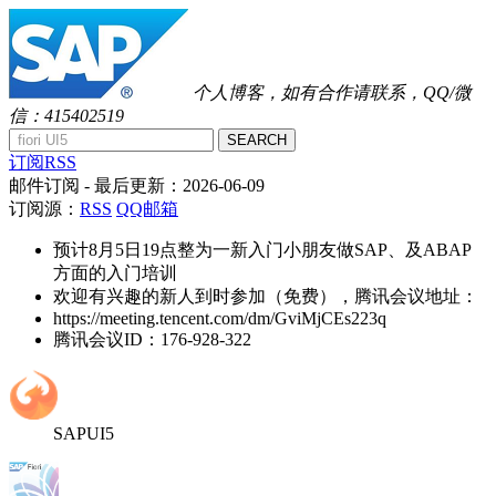
个人博客，如有合作请联系，QQ/微
信：415402519
SEARCH
订阅RSS
邮件订阅
- 最后更新：
2026-06-09
订阅源：
RSS
QQ邮箱
预计8月5日19点整为一新入门小朋友做SAP、及ABAP
方面的入门培训
欢迎有兴趣的新人到时参加（免费），腾讯会议地址：
https://meeting.tencent.com/dm/GviMjCEs223q
腾讯会议ID：176-928-322
SAPUI5