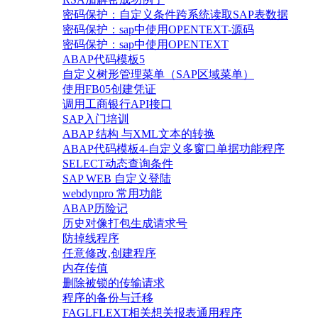
密码保护：自定义条件跨系统读取SAP表数据
密码保护：sap中使用OPENTEXT-源码
密码保护：sap中使用OPENTEXT
ABAP代码模板5
自定义树形管理菜单（SAP区域菜单）
使用FB05创建凭证
调用工商银行API接口
SAP入门培训
ABAP 结构 与XML文本的转换
ABAP代码模板4-自定义多窗口单据功能程序
SELECT动态查询条件
SAP WEB 自定义登陆
webdynpro 常用功能
ABAP历险记
历史对像打包生成请求号
防掉线程序
任意修改,创建程序
内存传值
删除被锁的传输请求
程序的备份与迁移
FAGLFLEXT相关想关报表通用程序