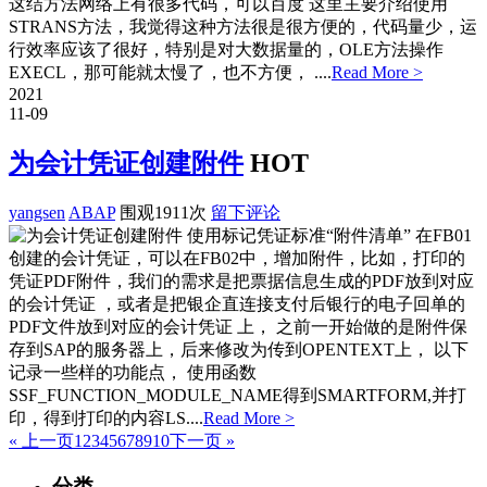
这结方法网络上有很多代码，可以百度 这里主要介绍使用
STRANS方法，我觉得这种方法很是很方便的，代码量少，运
行效率应该了很好，特别是对大数据量的，OLE方法操作
EXECL，那可能就太慢了，也不方便， ....
Read More >
2021
11-09
为会计凭证创建附件
HOT
yangsen
ABAP
围观1911次
留下评论
使用标记凭证标准“附件清单” 在FB01
创建的会计凭证，可以在FB02中，增加附件，比如，打印的
凭证PDF附件，我们的需求是把票据信息生成的PDF放到对应
的会计凭证 ，或者是把银企直连接支付后银行的电子回单的
PDF文件放到对应的会计凭证 上， 之前一开始做的是附件保
存到SAP的服务器上，后来修改为传到OPENTEXT上， 以下
记录一些样的功能点， 使用函数
SSF_FUNCTION_MODULE_NAME得到SMARTFORM,并打
印，得到打印的内容LS....
Read More >
« 上一页
1
2
3
4
5
6
7
8
9
10
下一页 »
分类