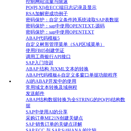
控制网站流量与限速
PO(PI,XI)在ECC端日志记录及显示
RSA加解密成功例子
密码保护：自定义条件跨系统读取SAP表数据
密码保护：sap中使用OPENTEXT-源码
密码保护：sap中使用OPENTEXT
ABAP代码模板5
自定义树形管理菜单（SAP区域菜单）
使用FB05创建凭证
调用工商银行API接口
SAP入门培训
ABAP 结构 与XML文本的转换
ABAP代码模板4-自定义多窗口单据功能程序
AI的ABAP开发中的使用
常用域文本转换及域例程
发送邮件
ABAP结构数据转换为全STRING的PO(PI)结构数
据
SAP中使用AI的分享
采购订单ME21N创建关键点
SAP 销售订单的关键点详解
SAP ECC 与 SAP S/4HANA 的比较