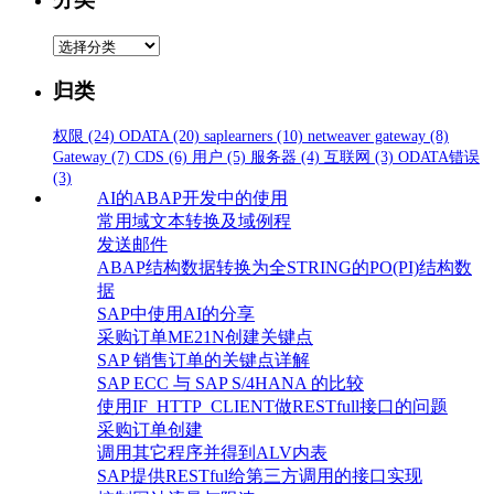
分
类
归类
权限
(24)
ODATA
(20)
saplearners
(10)
netweaver gateway
(8)
Gateway
(7)
CDS
(6)
用户
(5)
服务器
(4)
互联网
(3)
ODATA错误
(3)
AI的ABAP开发中的使用
常用域文本转换及域例程
发送邮件
ABAP结构数据转换为全STRING的PO(PI)结构数
据
SAP中使用AI的分享
采购订单ME21N创建关键点
SAP 销售订单的关键点详解
SAP ECC 与 SAP S/4HANA 的比较
使用IF_HTTP_CLIENT做RESTfull接口的问题
采购订单创建
调用其它程序并得到ALV内表
SAP提供RESTful给第三方调用的接口实现