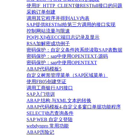
使用IF_HTTP_CLIENT做RESTfull接口的问题
采购订单创建
调用其它程序并得到ALV内表
SAP提供RESTful给第三方调用的接口实现
控制网站流量与限速
PO(PI,XI)在ECC端日志记录及显示
RSA加解密成功例子
密码保护：自定义条件跨系统读取SAP表数据
密码保护：sap中使用OPENTEXT-源码
密码保护：sap中使用OPENTEXT
ABAP代码模板5
自定义树形管理菜单（SAP区域菜单）
使用FB05创建凭证
调用工商银行API接口
SAP入门培训
ABAP 结构 与XML文本的转换
ABAP代码模板4-自定义多窗口单据功能程序
SELECT动态查询条件
SAP WEB 自定义登陆
webdynpro 常用功能
ABAP历险记