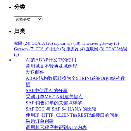
分类
分
类
归类
权限
(24)
ODATA
(20)
saplearners
(10)
netweaver gateway
(8)
Gateway
(7)
CDS
(6)
用户
(5)
服务器
(4)
互联网
(3)
ODATA错误
(3)
AI的ABAP开发中的使用
常用域文本转换及域例程
发送邮件
ABAP结构数据转换为全STRING的PO(PI)结构数
据
SAP中使用AI的分享
采购订单ME21N创建关键点
SAP 销售订单的关键点详解
SAP ECC 与 SAP S/4HANA 的比较
使用IF_HTTP_CLIENT做RESTfull接口的问题
采购订单创建
调用其它程序并得到ALV内表