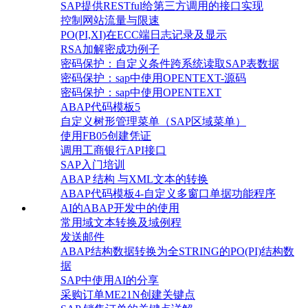
SAP提供RESTful给第三方调用的接口实现
控制网站流量与限速
PO(PI,XI)在ECC端日志记录及显示
RSA加解密成功例子
密码保护：自定义条件跨系统读取SAP表数据
密码保护：sap中使用OPENTEXT-源码
密码保护：sap中使用OPENTEXT
ABAP代码模板5
自定义树形管理菜单（SAP区域菜单）
使用FB05创建凭证
调用工商银行API接口
SAP入门培训
ABAP 结构 与XML文本的转换
ABAP代码模板4-自定义多窗口单据功能程序
AI的ABAP开发中的使用
常用域文本转换及域例程
发送邮件
ABAP结构数据转换为全STRING的PO(PI)结构数
据
SAP中使用AI的分享
采购订单ME21N创建关键点