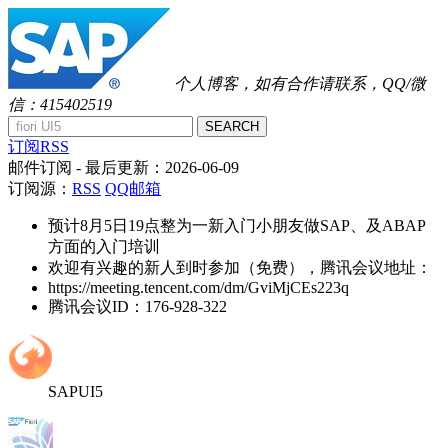
个人博客，如有合作请联系，QQ/微
信：415402519
SEARCH
订阅RSS
邮件订阅
- 最后更新：
2026-06-09
订阅源：
RSS
QQ邮箱
预计8月5日19点整为一新入门小朋友做SAP、及ABAP
方面的入门培训
欢迎有兴趣的新人到时参加（免费），腾讯会议地址：
https://meeting.tencent.com/dm/GviMjCEs223q
腾讯会议ID：176-928-322
SAPUI5