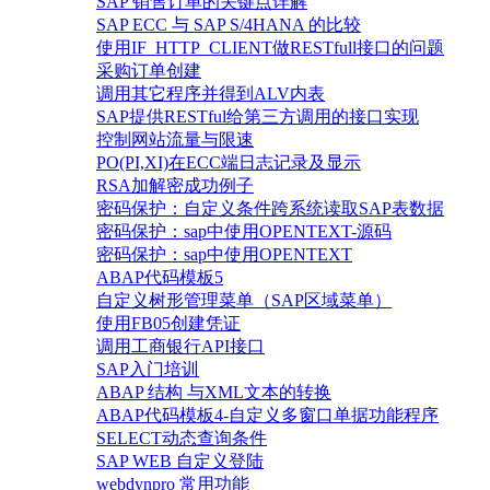
SAP 销售订单的关键点详解
SAP ECC 与 SAP S/4HANA 的比较
使用IF_HTTP_CLIENT做RESTfull接口的问题
采购订单创建
调用其它程序并得到ALV内表
SAP提供RESTful给第三方调用的接口实现
控制网站流量与限速
PO(PI,XI)在ECC端日志记录及显示
RSA加解密成功例子
密码保护：自定义条件跨系统读取SAP表数据
密码保护：sap中使用OPENTEXT-源码
密码保护：sap中使用OPENTEXT
ABAP代码模板5
自定义树形管理菜单（SAP区域菜单）
使用FB05创建凭证
调用工商银行API接口
SAP入门培训
ABAP 结构 与XML文本的转换
ABAP代码模板4-自定义多窗口单据功能程序
SELECT动态查询条件
SAP WEB 自定义登陆
webdynpro 常用功能