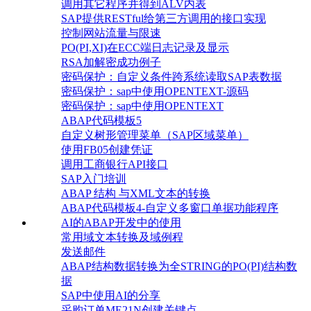
调用其它程序并得到ALV内表
SAP提供RESTful给第三方调用的接口实现
控制网站流量与限速
PO(PI,XI)在ECC端日志记录及显示
RSA加解密成功例子
密码保护：自定义条件跨系统读取SAP表数据
密码保护：sap中使用OPENTEXT-源码
密码保护：sap中使用OPENTEXT
ABAP代码模板5
自定义树形管理菜单（SAP区域菜单）
使用FB05创建凭证
调用工商银行API接口
SAP入门培训
ABAP 结构 与XML文本的转换
ABAP代码模板4-自定义多窗口单据功能程序
AI的ABAP开发中的使用
常用域文本转换及域例程
发送邮件
ABAP结构数据转换为全STRING的PO(PI)结构数
据
SAP中使用AI的分享
采购订单ME21N创建关键点