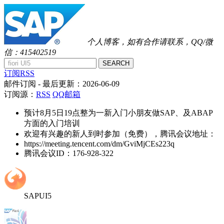
个人博客，如有合作请联系，QQ/微
信：415402519
SEARCH
订阅RSS
邮件订阅
- 最后更新：
2026-06-09
订阅源：
RSS
QQ邮箱
预计8月5日19点整为一新入门小朋友做SAP、及ABAP
方面的入门培训
欢迎有兴趣的新人到时参加（免费），腾讯会议地址：
https://meeting.tencent.com/dm/GviMjCEs223q
腾讯会议ID：176-928-322
SAPUI5