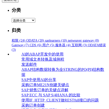
分类
分
类
归类
权限
(24)
ODATA
(20)
saplearners
(10)
netweaver gateway
(8)
Gateway
(7)
CDS
(6)
用户
(5)
服务器
(4)
互联网
(3)
ODATA错误
(3)
AI的ABAP开发中的使用
常用域文本转换及域例程
发送邮件
ABAP结构数据转换为全STRING的PO(PI)结构数
据
SAP中使用AI的分享
采购订单ME21N创建关键点
SAP 销售订单的关键点详解
SAP ECC 与 SAP S/4HANA 的比较
使用IF_HTTP_CLIENT做RESTfull接口的问题
采购订单创建