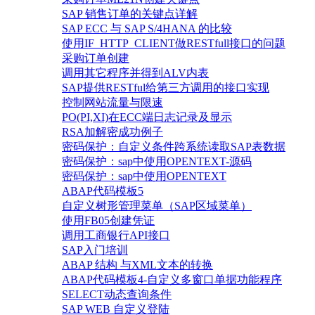
SAP 销售订单的关键点详解
SAP ECC 与 SAP S/4HANA 的比较
使用IF_HTTP_CLIENT做RESTfull接口的问题
采购订单创建
调用其它程序并得到ALV内表
SAP提供RESTful给第三方调用的接口实现
控制网站流量与限速
PO(PI,XI)在ECC端日志记录及显示
RSA加解密成功例子
密码保护：自定义条件跨系统读取SAP表数据
密码保护：sap中使用OPENTEXT-源码
密码保护：sap中使用OPENTEXT
ABAP代码模板5
自定义树形管理菜单（SAP区域菜单）
使用FB05创建凭证
调用工商银行API接口
SAP入门培训
ABAP 结构 与XML文本的转换
ABAP代码模板4-自定义多窗口单据功能程序
SELECT动态查询条件
SAP WEB 自定义登陆