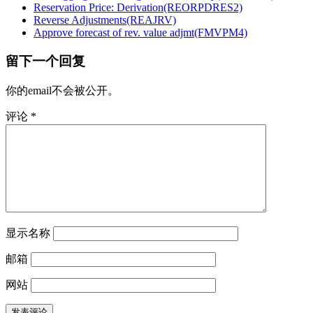
Reservation Price: Derivation(REORPDRES2)
Reverse Adjustments(REAJRV)
Approve forecast of rev. value adjmt(FMVPM4)
留下一个回复
你的email不会被公开。
评论
*
显示名称
邮箱
网站