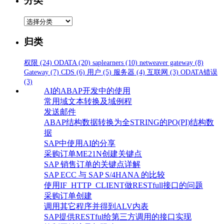
分类
分
类
归类
权限
(24)
ODATA
(20)
saplearners
(10)
netweaver gateway
(8)
Gateway
(7)
CDS
(6)
用户
(5)
服务器
(4)
互联网
(3)
ODATA错误
(3)
AI的ABAP开发中的使用
常用域文本转换及域例程
发送邮件
ABAP结构数据转换为全STRING的PO(PI)结构数
据
SAP中使用AI的分享
采购订单ME21N创建关键点
SAP 销售订单的关键点详解
SAP ECC 与 SAP S/4HANA 的比较
使用IF_HTTP_CLIENT做RESTfull接口的问题
采购订单创建
调用其它程序并得到ALV内表
SAP提供RESTful给第三方调用的接口实现