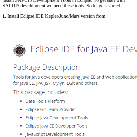
install SAPUI5 Development Tools in Eclipse. To get start with
SAPUI5 development we need these tools. So let gets started.
1.
Install Eclipse IDE Kepler/Juno/Mars version from