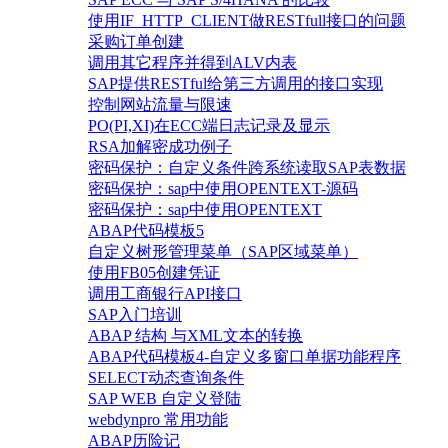
使用IF_HTTP_CLIENT做RESTfull接口的问题
采购订单创建
调用其它程序并得到ALV内表
SAP提供RESTful给第三方调用的接口实现
控制网站流量与限速
PO(PI,XI)在ECC端日志记录及显示
RSA加解密成功例子
密码保护：自定义条件跨系统读取SAP表数据
密码保护：sap中使用OPENTEXT-源码
密码保护：sap中使用OPENTEXT
ABAP代码模板5
自定义树形管理菜单（SAP区域菜单）
使用FB05创建凭证
调用工商银行API接口
SAP入门培训
ABAP 结构 与XML文本的转换
ABAP代码模板4-自定义多窗口单据功能程序
SELECT动态查询条件
SAP WEB 自定义登陆
webdynpro 常用功能
ABAP历险记