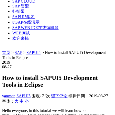
SAP CLOUD
SAP 资源
虾扯蛋
SAPUI5学习
utSAP在线演示
SAP WEB IDE在线编辑器
WEB测试
欢迎来搞
首页
>
SAP
>
SAPUI5
> How to install SAPUI5 Development
Tools in Eclipse
2019
08-27
How to install SAPUI5 Development
Tools in Eclipse
yangsen
SAPUI5
围观
171
次
留下评论
编辑日期：
2019-08-27
字体：
大
中
小
Hello everyone, in this tutorial we will learn how to