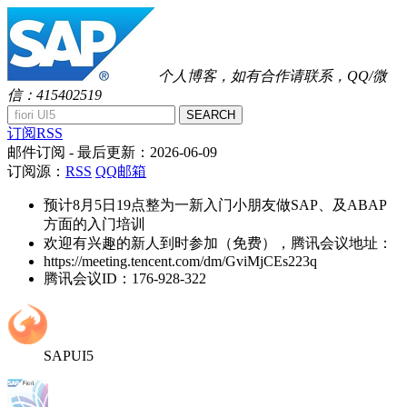
个人博客，如有合作请联系，QQ/微
信：415402519
SEARCH
订阅RSS
邮件订阅
- 最后更新：
2026-06-09
订阅源：
RSS
QQ邮箱
预计8月5日19点整为一新入门小朋友做SAP、及ABAP
方面的入门培训
欢迎有兴趣的新人到时参加（免费），腾讯会议地址：
https://meeting.tencent.com/dm/GviMjCEs223q
腾讯会议ID：176-928-322
SAPUI5