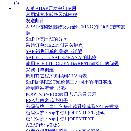
(3)
AI的ABAP开发中的使用
常用域文本转换及域例程
发送邮件
ABAP结构数据转换为全STRING的PO(PI)结构数
据
SAP中使用AI的分享
采购订单ME21N创建关键点
SAP 销售订单的关键点详解
SAP ECC 与 SAP S/4HANA 的比较
使用IF_HTTP_CLIENT做RESTfull接口的问题
采购订单创建
调用其它程序并得到ALV内表
SAP提供RESTful给第三方调用的接口实现
控制网站流量与限速
PO(PI,XI)在ECC端日志记录及显示
RSA加解密成功例子
密码保护：自定义条件跨系统读取SAP表数据
密码保护：sap中使用OPENTEXT-源码
密码保护：sap中使用OPENTEXT
ABAP代码模板5