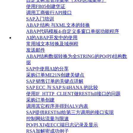
自定义树形管理菜单（SAP区域菜单）
使用FB05创建凭证
调用工商银行API接口
SAP入门培训
ABAP 结构 与XML文本的转换
ABAP代码模板4-自定义多窗口单据功能程序
AI的ABAP开发中的使用
常用域文本转换及域例程
发送邮件
ABAP结构数据转换为全STRING的PO(PI)结构数
据
SAP中使用AI的分享
采购订单ME21N创建关键点
SAP 销售订单的关键点详解
SAP ECC 与 SAP S/4HANA 的比较
使用IF_HTTP_CLIENT做RESTfull接口的问题
采购订单创建
调用其它程序并得到ALV内表
SAP提供RESTful给第三方调用的接口实现
控制网站流量与限速
PO(PI,XI)在ECC端日志记录及显示
RSA加解密成功例子