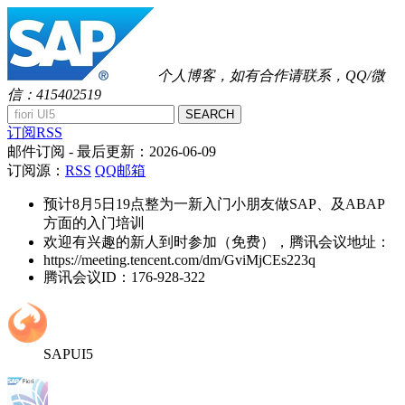
个人博客，如有合作请联系，QQ/微
信：415402519
SEARCH
订阅RSS
邮件订阅
- 最后更新：
2026-06-09
订阅源：
RSS
QQ邮箱
预计8月5日19点整为一新入门小朋友做SAP、及ABAP
方面的入门培训
欢迎有兴趣的新人到时参加（免费），腾讯会议地址：
https://meeting.tencent.com/dm/GviMjCEs223q
腾讯会议ID：176-928-322
SAPUI5