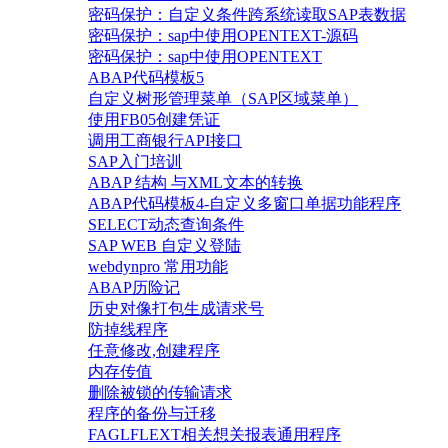
密码保护：自定义条件跨系统读取SAP表数据
密码保护：sap中使用OPENTEXT-源码
密码保护：sap中使用OPENTEXT
ABAP代码模板5
自定义树形管理菜单（SAP区域菜单）
使用FB05创建凭证
调用工商银行API接口
SAP入门培训
ABAP 结构 与XML文本的转换
ABAP代码模板4-自定义多窗口单据功能程序
SELECT动态查询条件
SAP WEB 自定义登陆
webdynpro 常用功能
ABAP历险记
历史对像打包生成请求号
防掉线程序
任意修改,创建程序
内存传值
删除被锁的传输请求
程序的备份与迁移
FAGLFLEXT相关想关报表通用程序