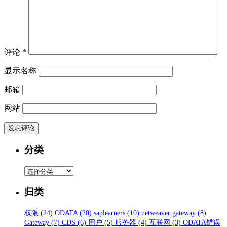
评论
*
显示名称
邮箱
网站
分类
分
类
归类
权限
(24)
ODATA
(20)
saplearners
(10)
netweaver gateway
(8)
Gateway
(7)
CDS
(6)
用户
(5)
服务器
(4)
互联网
(3)
ODATA错误