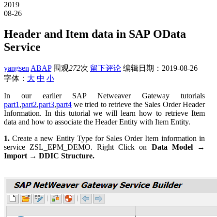
2019
08-26
Header and Item data in SAP OData
Service
yangsen
ABAP
围观
272
次
留下评论
编辑日期：
2019-08-26
字体：
大
中
小
In our earlier SAP Netweaver Gateway tutorials
part1
,
part2
,
part3
,
part4
we tried to retrieve the Sales Order Header
Information. In this tutorial we will learn how to retrieve Item
data and how to associate the Header Entity with Item Entity.
1.
Create a new Entity Type for Sales Order Item information in
service ZSL_EPM_DEMO. Right Click on
Data Model
→
Import
→
DDIC Structure.