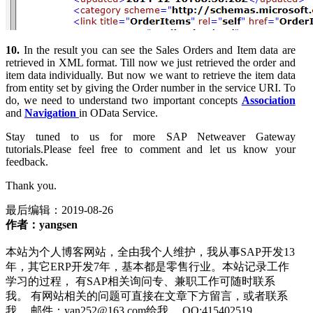
10.
In the result you can see the Sales Orders and Item data are
retrieved in XML format. Till now we just retrieved the order and
item data individually. But now we want to retrieve the item data
from entity set by giving the Order number in the service URI. To
do, we need to understand two important concepts
Association
and
Navigation
in OData Service.
Stay tuned to us for more SAP Netweaver Gateway
tutorials.Please feel free to comment and let us know your
feedback.
Thank you.
最后编辑：
2019-08-26
作者：yangsen
本站为个人博客网站，全由我个人维护，我从事SAP开发13
年，其它ERP开发7年，基本都是零售行业。本站记录工作
学习的过程， 有SAP相关询问专、兼职工作可随时联系
我。 有网站相关的问题可直接在文章下方留言，或者联系
我。 邮件：yan252@163.com给我。 QQ:415402519