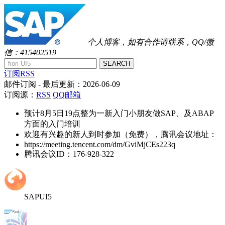
个人博客，如有合作请联系，QQ/微
信：415402519
SEARCH
订阅RSS
邮件订阅
- 最后更新：
2026-06-09
订阅源：
RSS
QQ邮箱
预计8月5日19点整为一新入门小朋友做SAP、及ABAP
方面的入门培训
欢迎有兴趣的新人到时参加（免费），腾讯会议地址：
https://meeting.tencent.com/dm/GviMjCEs223q
腾讯会议ID：176-928-322
SAPUI5