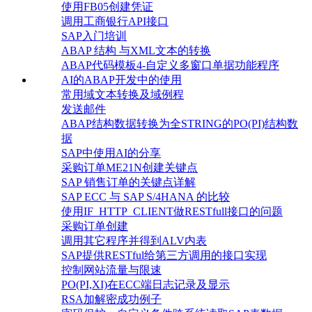
使用FB05创建凭证
调用工商银行API接口
SAP入门培训
ABAP 结构 与XML文本的转换
ABAP代码模板4-自定义多窗口单据功能程序
AI的ABAP开发中的使用
常用域文本转换及域例程
发送邮件
ABAP结构数据转换为全STRING的PO(PI)结构数
据
SAP中使用AI的分享
采购订单ME21N创建关键点
SAP 销售订单的关键点详解
SAP ECC 与 SAP S/4HANA 的比较
使用IF_HTTP_CLIENT做RESTfull接口的问题
采购订单创建
调用其它程序并得到ALV内表
SAP提供RESTful给第三方调用的接口实现
控制网站流量与限速
PO(PI,XI)在ECC端日志记录及显示
RSA加解密成功例子