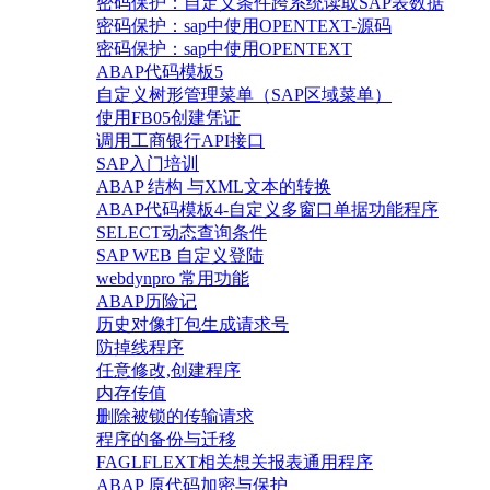
密码保护：自定义条件跨系统读取SAP表数据
密码保护：sap中使用OPENTEXT-源码
密码保护：sap中使用OPENTEXT
ABAP代码模板5
自定义树形管理菜单（SAP区域菜单）
使用FB05创建凭证
调用工商银行API接口
SAP入门培训
ABAP 结构 与XML文本的转换
ABAP代码模板4-自定义多窗口单据功能程序
SELECT动态查询条件
SAP WEB 自定义登陆
webdynpro 常用功能
ABAP历险记
历史对像打包生成请求号
防掉线程序
任意修改,创建程序
内存传值
删除被锁的传输请求
程序的备份与迁移
FAGLFLEXT相关想关报表通用程序
ABAP 原代码加密与保护