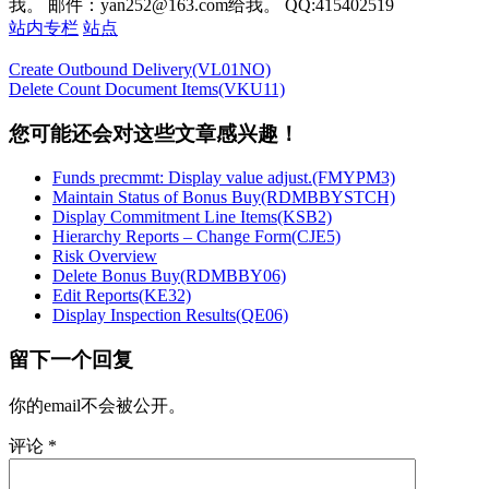
我。 邮件：yan252@163.com给我。 QQ:415402519
站内专栏
站点
Create Outbound Delivery(VL01NO)
Delete Count Document Items(VKU11)
您可能还会对这些文章感兴趣！
Funds precmmt: Display value adjust.(FMYPM3)
Maintain Status of Bonus Buy(RDMBBYSTCH)
Display Commitment Line Items(KSB2)
Hierarchy Reports – Change Form(CJE5)
Risk Overview
Delete Bonus Buy(RDMBBY06)
Edit Reports(KE32)
Display Inspection Results(QE06)
留下一个回复
你的email不会被公开。
评论
*