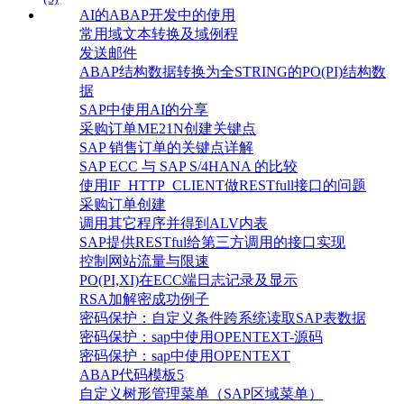
AI的ABAP开发中的使用
常用域文本转换及域例程
发送邮件
ABAP结构数据转换为全STRING的PO(PI)结构数
据
SAP中使用AI的分享
采购订单ME21N创建关键点
SAP 销售订单的关键点详解
SAP ECC 与 SAP S/4HANA 的比较
使用IF_HTTP_CLIENT做RESTfull接口的问题
采购订单创建
调用其它程序并得到ALV内表
SAP提供RESTful给第三方调用的接口实现
控制网站流量与限速
PO(PI,XI)在ECC端日志记录及显示
RSA加解密成功例子
密码保护：自定义条件跨系统读取SAP表数据
密码保护：sap中使用OPENTEXT-源码
密码保护：sap中使用OPENTEXT
ABAP代码模板5
自定义树形管理菜单（SAP区域菜单）