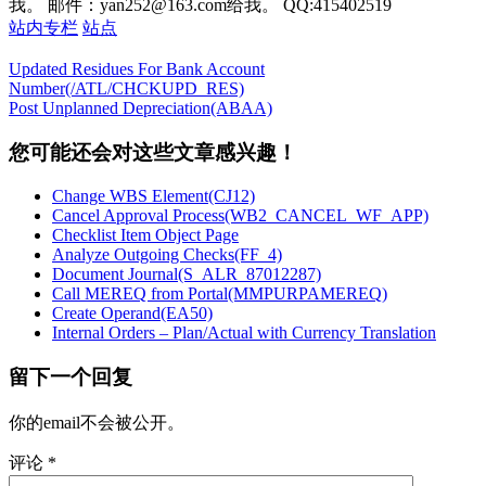
我。 邮件：yan252@163.com给我。 QQ:415402519
站内专栏
站点
Updated Residues For Bank Account
Number(/ATL/CHCKUPD_RES)
Post Unplanned Depreciation(ABAA)
您可能还会对这些文章感兴趣！
Change WBS Element(CJ12)
Cancel Approval Process(WB2_CANCEL_WF_APP)
Checklist Item Object Page
Analyze Outgoing Checks(FF_4)
Document Journal(S_ALR_87012287)
Call MEREQ from Portal(MMPURPAMEREQ)
Create Operand(EA50)
Internal Orders – Plan/Actual with Currency Translation
留下一个回复
你的email不会被公开。
评论
*