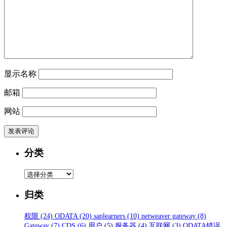
显示名称
邮箱
网站
分类
分
类
归类
权限
(24)
ODATA
(20)
saplearners
(10)
netweaver gateway
(8)
Gateway
(7)
CDS
(6)
用户
(5)
服务器
(4)
互联网
(3)
ODATA错误