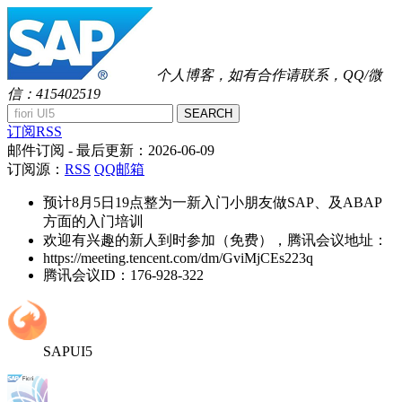
个人博客，如有合作请联系，QQ/微
信：415402519
SEARCH
订阅RSS
邮件订阅
- 最后更新：
2026-06-09
订阅源：
RSS
QQ邮箱
预计8月5日19点整为一新入门小朋友做SAP、及ABAP
方面的入门培训
欢迎有兴趣的新人到时参加（免费），腾讯会议地址：
https://meeting.tencent.com/dm/GviMjCEs223q
腾讯会议ID：176-928-322
SAPUI5