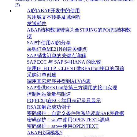
(3)
AI的ABAP开发中的使用
常用域文本转换及域例程
发送邮件
ABAP结构数据转换为全STRING的PO(PI)结构数
据
SAP中使用AI的分享
采购订单ME21N创建关键点
SAP 销售订单的关键点详解
SAP ECC 与 SAP S/4HANA 的比较
使用IF_HTTP_CLIENT做RESTfull接口的问题
采购订单创建
调用其它程序并得到ALV内表
SAP提供RESTful给第三方调用的接口实现
控制网站流量与限速
PO(PI,XI)在ECC端日志记录及显示
RSA加解密成功例子
密码保护：自定义条件跨系统读取SAP表数据
密码保护：sap中使用OPENTEXT-源码
密码保护：sap中使用OPENTEXT
ABAP代码模板5