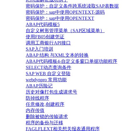
密码保护：自定义条件跨系统读取SAP表数据
密码保护：sap中使用OPENTEXT-源码
密码保护：sap中使用OPENTEXT
ABAP代码模板5
自定义树形管理菜单（SAP区域菜单）
使用FB05创建凭证
调用工商银行API接口
SAP入门培训
ABAP 结构 与XML文本的转换
ABAP代码模板4-自定义多窗口单据功能程序
SELECT动态查询条件
SAP WEB 自定义登陆
webdynpro 常用功能
ABAP历险记
历史对像打包生成请求号
防掉线程序
任意修改,创建程序
内存传值
删除被锁的传输请求
程序的备份与迁移
FAGLFLEXT相关想关报表通用程序