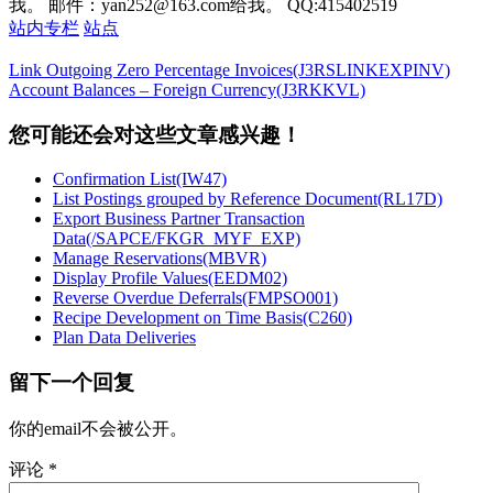
我。 邮件：yan252@163.com给我。 QQ:415402519
站内专栏
站点
Link Outgoing Zero Percentage Invoices(J3RSLINKEXPINV)
Account Balances – Foreign Currency(J3RKKVL)
您可能还会对这些文章感兴趣！
Confirmation List(IW47)
List Postings grouped by Reference Document(RL17D)
Export Business Partner Transaction
Data(/SAPCE/FKGR_MYF_EXP)
Manage Reservations(MBVR)
Display Profile Values(EEDM02)
Reverse Overdue Deferrals(FMPSO001)
Recipe Development on Time Basis(C260)
Plan Data Deliveries
留下一个回复
你的email不会被公开。
评论
*