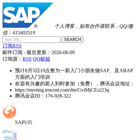
个人博客，如有合作请联系，QQ/微
信：415402519
SEARCH
订阅RSS
邮件订阅
- 最后更新：
2026-06-09
订阅源：
RSS
QQ邮箱
预计8月5日19点整为一新入门小朋友做SAP、及ABAP
方面的入门培训
欢迎有兴趣的新人到时参加（免费），腾讯会议地址：
https://meeting.tencent.com/dm/GviMjCEs223q
腾讯会议ID：176-928-322
SAPUI5