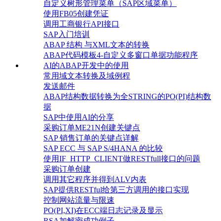
自定义树形管理菜单（SAP区域菜单）
使用FB05创建凭证
调用工商银行API接口
SAP入门培训
ABAP 结构 与XML文本的转换
ABAP代码模板4-自定义多窗口单据功能程序
AI的ABAP开发中的使用
常用域文本转换及域例程
发送邮件
ABAP结构数据转换为全STRING的PO(PI)结构数
据
SAP中使用AI的分享
采购订单ME21N创建关键点
SAP 销售订单的关键点详解
SAP ECC 与 SAP S/4HANA 的比较
使用IF_HTTP_CLIENT做RESTfull接口的问题
采购订单创建
调用其它程序并得到ALV内表
SAP提供RESTful给第三方调用的接口实现
控制网站流量与限速
PO(PI,XI)在ECC端日志记录及显示
RSA加解密成功例子