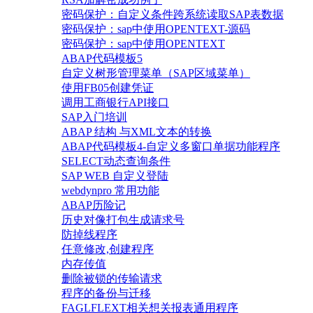
密码保护：自定义条件跨系统读取SAP表数据
密码保护：sap中使用OPENTEXT-源码
密码保护：sap中使用OPENTEXT
ABAP代码模板5
自定义树形管理菜单（SAP区域菜单）
使用FB05创建凭证
调用工商银行API接口
SAP入门培训
ABAP 结构 与XML文本的转换
ABAP代码模板4-自定义多窗口单据功能程序
SELECT动态查询条件
SAP WEB 自定义登陆
webdynpro 常用功能
ABAP历险记
历史对像打包生成请求号
防掉线程序
任意修改,创建程序
内存传值
删除被锁的传输请求
程序的备份与迁移
FAGLFLEXT相关想关报表通用程序