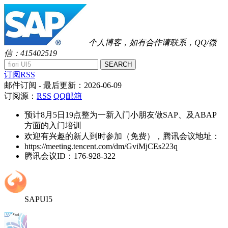
个人博客，如有合作请联系，QQ/微
信：415402519
SEARCH
订阅RSS
邮件订阅
- 最后更新：
2026-06-09
订阅源：
RSS
QQ邮箱
预计8月5日19点整为一新入门小朋友做SAP、及ABAP
方面的入门培训
欢迎有兴趣的新人到时参加（免费），腾讯会议地址：
https://meeting.tencent.com/dm/GviMjCEs223q
腾讯会议ID：176-928-322
SAPUI5