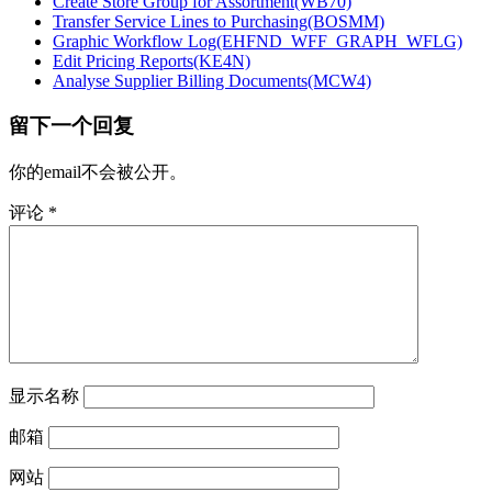
Create Store Group for Assortment(WB70)
Transfer Service Lines to Purchasing(BOSMM)
Graphic Workflow Log(EHFND_WFF_GRAPH_WFLG)
Edit Pricing Reports(KE4N)
Analyse Supplier Billing Documents(MCW4)
留下一个回复
你的email不会被公开。
评论
*
显示名称
邮箱
网站