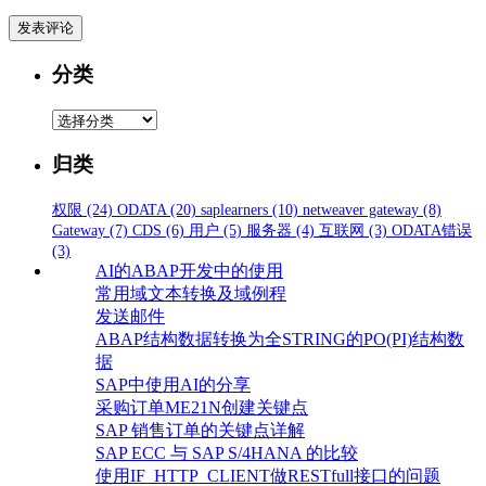
分类
分
类
归类
权限
(24)
ODATA
(20)
saplearners
(10)
netweaver gateway
(8)
Gateway
(7)
CDS
(6)
用户
(5)
服务器
(4)
互联网
(3)
ODATA错误
(3)
AI的ABAP开发中的使用
常用域文本转换及域例程
发送邮件
ABAP结构数据转换为全STRING的PO(PI)结构数
据
SAP中使用AI的分享
采购订单ME21N创建关键点
SAP 销售订单的关键点详解
SAP ECC 与 SAP S/4HANA 的比较
使用IF_HTTP_CLIENT做RESTfull接口的问题