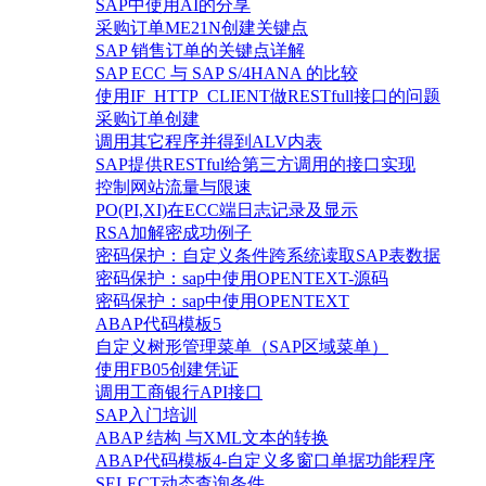
SAP中使用AI的分享
采购订单ME21N创建关键点
SAP 销售订单的关键点详解
SAP ECC 与 SAP S/4HANA 的比较
使用IF_HTTP_CLIENT做RESTfull接口的问题
采购订单创建
调用其它程序并得到ALV内表
SAP提供RESTful给第三方调用的接口实现
控制网站流量与限速
PO(PI,XI)在ECC端日志记录及显示
RSA加解密成功例子
密码保护：自定义条件跨系统读取SAP表数据
密码保护：sap中使用OPENTEXT-源码
密码保护：sap中使用OPENTEXT
ABAP代码模板5
自定义树形管理菜单（SAP区域菜单）
使用FB05创建凭证
调用工商银行API接口
SAP入门培训
ABAP 结构 与XML文本的转换
ABAP代码模板4-自定义多窗口单据功能程序
SELECT动态查询条件