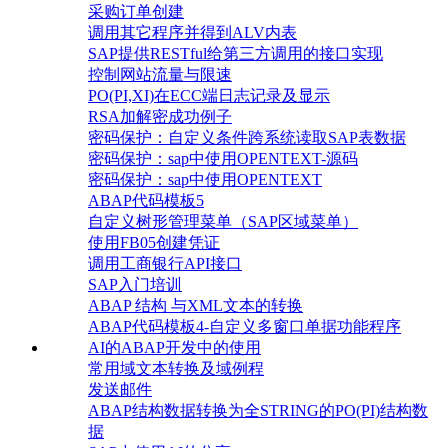
采购订单创建
调用其它程序并得到ALV内表
SAP提供RESTful给第三方调用的接口实现
控制网站流量与限速
PO(PI,XI)在ECC端日志记录及显示
RSA加解密成功例子
密码保护：自定义条件跨系统读取SAP表数据
密码保护：sap中使用OPENTEXT-源码
密码保护：sap中使用OPENTEXT
ABAP代码模板5
自定义树形管理菜单（SAP区域菜单）
使用FB05创建凭证
调用工商银行API接口
SAP入门培训
ABAP 结构 与XML文本的转换
ABAP代码模板4-自定义多窗口单据功能程序
AI的ABAP开发中的使用
常用域文本转换及域例程
发送邮件
ABAP结构数据转换为全STRING的PO(PI)结构数
据