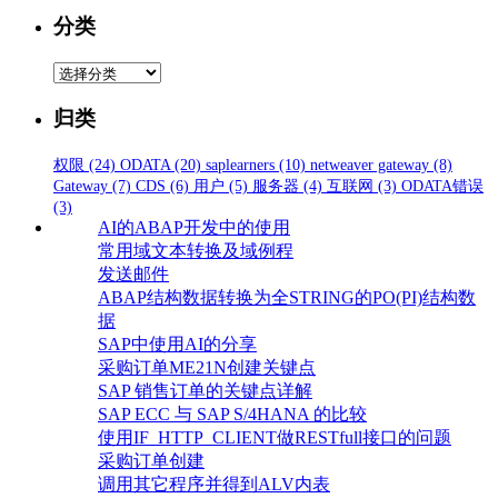
分类
分
类
归类
权限
(24)
ODATA
(20)
saplearners
(10)
netweaver gateway
(8)
Gateway
(7)
CDS
(6)
用户
(5)
服务器
(4)
互联网
(3)
ODATA错误
(3)
AI的ABAP开发中的使用
常用域文本转换及域例程
发送邮件
ABAP结构数据转换为全STRING的PO(PI)结构数
据
SAP中使用AI的分享
采购订单ME21N创建关键点
SAP 销售订单的关键点详解
SAP ECC 与 SAP S/4HANA 的比较
使用IF_HTTP_CLIENT做RESTfull接口的问题
采购订单创建
调用其它程序并得到ALV内表