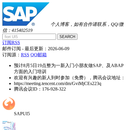
个人博客，如有合作请联系，QQ/微
信：415402519
SEARCH
订阅RSS
邮件订阅
- 最后更新：
2026-06-09
订阅源：
RSS
QQ邮箱
预计8月5日19点整为一新入门小朋友做SAP、及ABAP
方面的入门培训
欢迎有兴趣的新人到时参加（免费），腾讯会议地址：
https://meeting.tencent.com/dm/GviMjCEs223q
腾讯会议ID：176-928-322
SAPUI5