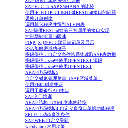
SAP 销售订单的关键点详解
SAP ECC 与 SAP S/4HANA 的比较
使用IF_HTTP_CLIENT做RESTfull接口的问题
采购订单创建
调用其它程序并得到ALV内表
SAP提供RESTful给第三方调用的接口实现
控制网站流量与限速
PO(PI,XI)在ECC端日志记录及显示
RSA加解密成功例子
密码保护：自定义条件跨系统读取SAP表数据
密码保护：sap中使用OPENTEXT-源码
密码保护：sap中使用OPENTEXT
ABAP代码模板5
自定义树形管理菜单（SAP区域菜单）
使用FB05创建凭证
调用工商银行API接口
SAP入门培训
ABAP 结构 与XML文本的转换
ABAP代码模板4-自定义多窗口单据功能程序
SELECT动态查询条件
SAP WEB 自定义登陆
webdynpro 常用功能