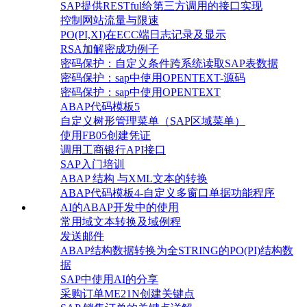
SAP提供RESTful给第三方调用的接口实现
控制网站流量与限速
PO(PI,XI)在ECC端日志记录及显示
RSA加解密成功例子
密码保护：自定义条件跨系统读取SAP表数据
密码保护：sap中使用OPENTEXT-源码
密码保护：sap中使用OPENTEXT
ABAP代码模板5
自定义树形管理菜单（SAP区域菜单）
使用FB05创建凭证
调用工商银行API接口
SAP入门培训
ABAP 结构 与XML文本的转换
ABAP代码模板4-自定义多窗口单据功能程序
AI的ABAP开发中的使用
常用域文本转换及域例程
发送邮件
ABAP结构数据转换为全STRING的PO(PI)结构数
据
SAP中使用AI的分享
采购订单ME21N创建关键点