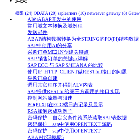
归类
权限
(24)
ODATA
(20)
saplearners
(10)
netweaver gateway
(8)
Gatew
AI的ABAP开发中的使用
常用域文本转换及域例程
发送邮件
ABAP结构数据转换为全STRING的PO(PI)结构数据
SAP中使用AI的分享
采购订单ME21N创建关键点
SAP 销售订单的关键点详解
SAP ECC 与 SAP S/4HANA 的比较
使用IF_HTTP_CLIENT做RESTfull接口的问题
采购订单创建
调用其它程序并得到ALV内表
SAP提供RESTful给第三方调用的接口实现
控制网站流量与限速
PO(PI,XI)在ECC端日志记录及显示
RSA加解密成功例子
密码保护：自定义条件跨系统读取SAP表数据
密码保护：sap中使用OPENTEXT-源码
密码保护：sap中使用OPENTEXT
ABAP代码模板5