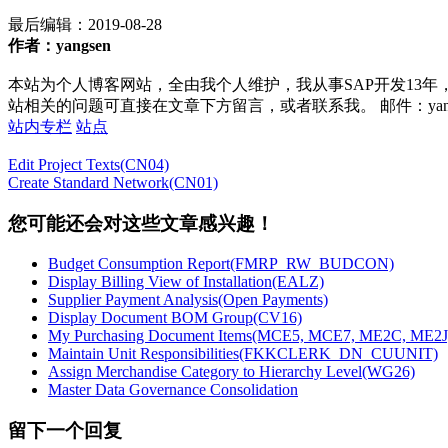
最后编辑：
2019-08-28
作者：yangsen
本站为个人博客网站，全由我个人维护，我从事SAP开发13年
站相关的问题可直接在文章下方留言，或者联系我。 邮件：yan252@16
站内专栏
站点
Edit Project Texts(CN04)
Create Standard Network(CN01)
您可能还会对这些文章感兴趣！
Budget Consumption Report(FMRP_RW_BUDCON)
Display Billing View of Installation(EALZ)
Supplier Payment Analysis(Open Payments)
Display Document BOM Group(CV16)
My Purchasing Document Items(MCE5, MCE7, ME2C, ME
Maintain Unit Responsibilities(FKKCLERK_DN_CUUNIT)
Assign Merchandise Category to Hierarchy Level(WG26)
Master Data Governance Consolidation
留下一个回复