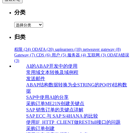
分类
分
类
归类
权限
(24)
ODATA
(20)
saplearners
(10)
netweaver gateway
(8)
Gateway
(7)
CDS
(6)
用户
(5)
服务器
(4)
互联网
(3)
ODATA错误
(3)
AI的ABAP开发中的使用
常用域文本转换及域例程
发送邮件
ABAP结构数据转换为全STRING的PO(PI)结构数
据
SAP中使用AI的分享
采购订单ME21N创建关键点
SAP 销售订单的关键点详解
SAP ECC 与 SAP S/4HANA 的比较
使用IF_HTTP_CLIENT做RESTfull接口的问题
采购订单创建