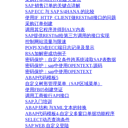
SAP 销售订单的关键点详解
SAP ECC 与 SAP S/4HANA 的比较
使用IF_HTTP_CLIENT做RESTfull接口的问题
采购订单创建
调用其它程序并得到ALV内表
SAP提供RESTful给第三方调用的接口实现
控制网站流量与限速
PO(PI,XI)在ECC端日志记录及显示
RSA加解密成功例子
密码保护：自定义条件跨系统读取SAP表数据
密码保护：sap中使用OPENTEXT-源码
密码保护：sap中使用OPENTEXT
ABAP代码模板5
自定义树形管理菜单（SAP区域菜单）
使用FB05创建凭证
调用工商银行API接口
SAP入门培训
ABAP 结构 与XML文本的转换
ABAP代码模板4-自定义多窗口单据功能程序
SELECT动态查询条件
SAP WEB 自定义登陆