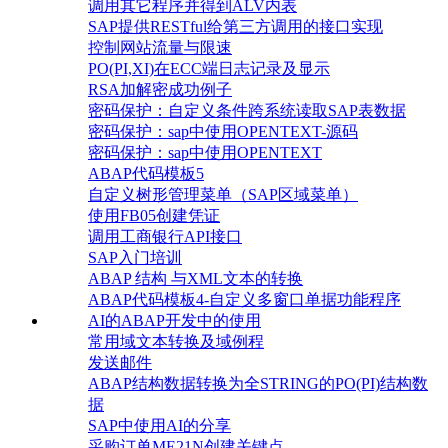
调用其它程序并得到ALV内表
SAP提供RESTful给第三方调用的接口实现
控制网站流量与限速
PO(PI,XI)在ECC端日志记录及显示
RSA加解密成功例子
密码保护：自定义条件跨系统读取SAP表数据
密码保护：sap中使用OPENTEXT-源码
密码保护：sap中使用OPENTEXT
ABAP代码模板5
自定义树形管理菜单（SAP区域菜单）
使用FB05创建凭证
调用工商银行API接口
SAP入门培训
ABAP 结构 与XML文本的转换
ABAP代码模板4-自定义多窗口单据功能程序
AI的ABAP开发中的使用
常用域文本转换及域例程
发送邮件
ABAP结构数据转换为全STRING的PO(PI)结构数
据
SAP中使用AI的分享
采购订单ME21N创建关键点