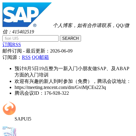
个人博客，如有合作请联系，QQ/微
信：415402519
SEARCH
订阅RSS
邮件订阅
- 最后更新：
2026-06-09
订阅源：
RSS
QQ邮箱
预计8月5日19点整为一新入门小朋友做SAP、及ABAP
方面的入门培训
欢迎有兴趣的新人到时参加（免费），腾讯会议地址：
https://meeting.tencent.com/dm/GviMjCEs223q
腾讯会议ID：176-928-322
SAPUI5