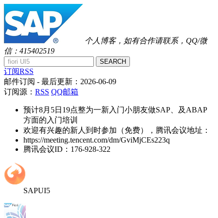
个人博客，如有合作请联系，QQ/微
信：415402519
SEARCH
订阅RSS
邮件订阅
- 最后更新：
2026-06-09
订阅源：
RSS
QQ邮箱
预计8月5日19点整为一新入门小朋友做SAP、及ABAP
方面的入门培训
欢迎有兴趣的新人到时参加（免费），腾讯会议地址：
https://meeting.tencent.com/dm/GviMjCEs223q
腾讯会议ID：176-928-322
SAPUI5