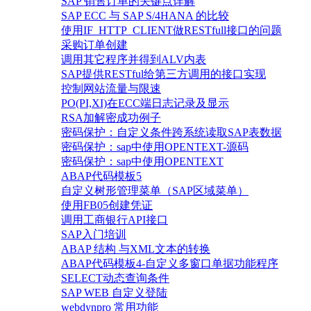
SAP 销售订单的关键点详解
SAP ECC 与 SAP S/4HANA 的比较
使用IF_HTTP_CLIENT做RESTfull接口的问题
采购订单创建
调用其它程序并得到ALV内表
SAP提供RESTful给第三方调用的接口实现
控制网站流量与限速
PO(PI,XI)在ECC端日志记录及显示
RSA加解密成功例子
密码保护：自定义条件跨系统读取SAP表数据
密码保护：sap中使用OPENTEXT-源码
密码保护：sap中使用OPENTEXT
ABAP代码模板5
自定义树形管理菜单（SAP区域菜单）
使用FB05创建凭证
调用工商银行API接口
SAP入门培训
ABAP 结构 与XML文本的转换
ABAP代码模板4-自定义多窗口单据功能程序
SELECT动态查询条件
SAP WEB 自定义登陆
webdynpro 常用功能