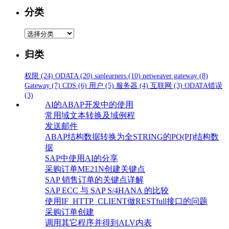
分类
分
类
归类
权限
(24)
ODATA
(20)
saplearners
(10)
netweaver gateway
(8)
Gateway
(7)
CDS
(6)
用户
(5)
服务器
(4)
互联网
(3)
ODATA错误
(3)
AI的ABAP开发中的使用
常用域文本转换及域例程
发送邮件
ABAP结构数据转换为全STRING的PO(PI)结构数
据
SAP中使用AI的分享
采购订单ME21N创建关键点
SAP 销售订单的关键点详解
SAP ECC 与 SAP S/4HANA 的比较
使用IF_HTTP_CLIENT做RESTfull接口的问题
采购订单创建
调用其它程序并得到ALV内表