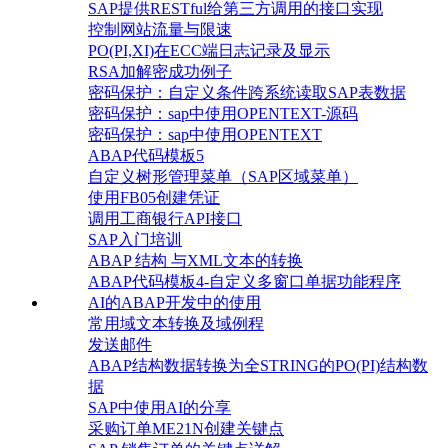
SAP提供RESTful给第三方调用的接口实现
控制网站流量与限速
PO(PI,XI)在ECC端日志记录及显示
RSA加解密成功例子
密码保护：自定义条件跨系统读取SAP表数据
密码保护：sap中使用OPENTEXT-源码
密码保护：sap中使用OPENTEXT
ABAP代码模板5
自定义树形管理菜单（SAP区域菜单）
使用FB05创建凭证
调用工商银行API接口
SAP入门培训
ABAP 结构 与XML文本的转换
ABAP代码模板4-自定义多窗口单据功能程序
AI的ABAP开发中的使用
常用域文本转换及域例程
发送邮件
ABAP结构数据转换为全STRING的PO(PI)结构数
据
SAP中使用AI的分享
采购订单ME21N创建关键点