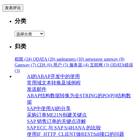
分类
分
类
归类
权限
(24)
ODATA
(20)
saplearners
(10)
netweaver gateway
(8)
Gateway
(7)
CDS
(6)
用户
(5)
服务器
(4)
互联网
(3)
ODATA错误
(3)
AI的ABAP开发中的使用
常用域文本转换及域例程
发送邮件
ABAP结构数据转换为全STRING的PO(PI)结构数
据
SAP中使用AI的分享
采购订单ME21N创建关键点
SAP 销售订单的关键点详解
SAP ECC 与 SAP S/4HANA 的比较
使用IF_HTTP_CLIENT做RESTfull接口的问题