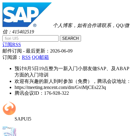
个人博客，如有合作请联系，QQ/微
信：415402519
SEARCH
订阅RSS
邮件订阅
- 最后更新：
2026-06-09
订阅源：
RSS
QQ邮箱
预计8月5日19点整为一新入门小朋友做SAP、及ABAP
方面的入门培训
欢迎有兴趣的新人到时参加（免费），腾讯会议地址：
https://meeting.tencent.com/dm/GviMjCEs223q
腾讯会议ID：176-928-322
SAPUI5