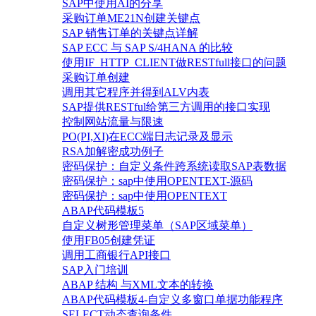
SAP中使用AI的分享
采购订单ME21N创建关键点
SAP 销售订单的关键点详解
SAP ECC 与 SAP S/4HANA 的比较
使用IF_HTTP_CLIENT做RESTfull接口的问题
采购订单创建
调用其它程序并得到ALV内表
SAP提供RESTful给第三方调用的接口实现
控制网站流量与限速
PO(PI,XI)在ECC端日志记录及显示
RSA加解密成功例子
密码保护：自定义条件跨系统读取SAP表数据
密码保护：sap中使用OPENTEXT-源码
密码保护：sap中使用OPENTEXT
ABAP代码模板5
自定义树形管理菜单（SAP区域菜单）
使用FB05创建凭证
调用工商银行API接口
SAP入门培训
ABAP 结构 与XML文本的转换
ABAP代码模板4-自定义多窗口单据功能程序
SELECT动态查询条件