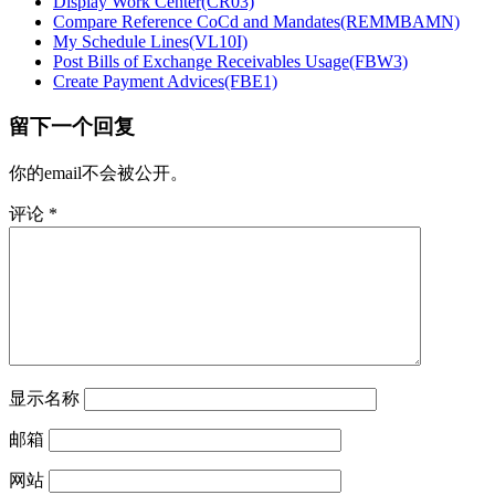
Display Work Center(CR03)
Compare Reference CoCd and Mandates(REMMBAMN)
My Schedule Lines(VL10I)
Post Bills of Exchange Receivables Usage(FBW3)
Create Payment Advices(FBE1)
留下一个回复
你的email不会被公开。
评论
*
显示名称
邮箱
网站