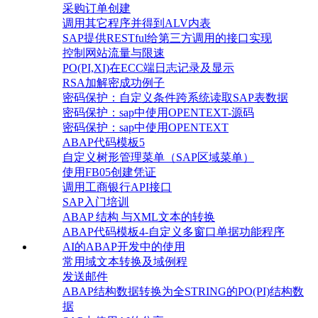
采购订单创建
调用其它程序并得到ALV内表
SAP提供RESTful给第三方调用的接口实现
控制网站流量与限速
PO(PI,XI)在ECC端日志记录及显示
RSA加解密成功例子
密码保护：自定义条件跨系统读取SAP表数据
密码保护：sap中使用OPENTEXT-源码
密码保护：sap中使用OPENTEXT
ABAP代码模板5
自定义树形管理菜单（SAP区域菜单）
使用FB05创建凭证
调用工商银行API接口
SAP入门培训
ABAP 结构 与XML文本的转换
ABAP代码模板4-自定义多窗口单据功能程序
AI的ABAP开发中的使用
常用域文本转换及域例程
发送邮件
ABAP结构数据转换为全STRING的PO(PI)结构数
据