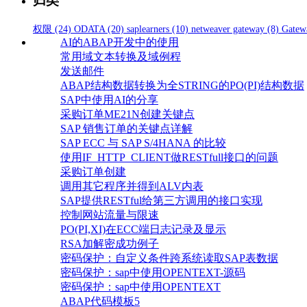
归类
权限
(24)
ODATA
(20)
saplearners
(10)
netweaver gateway
(8)
Gatew
AI的ABAP开发中的使用
常用域文本转换及域例程
发送邮件
ABAP结构数据转换为全STRING的PO(PI)结构数据
SAP中使用AI的分享
采购订单ME21N创建关键点
SAP 销售订单的关键点详解
SAP ECC 与 SAP S/4HANA 的比较
使用IF_HTTP_CLIENT做RESTfull接口的问题
采购订单创建
调用其它程序并得到ALV内表
SAP提供RESTful给第三方调用的接口实现
控制网站流量与限速
PO(PI,XI)在ECC端日志记录及显示
RSA加解密成功例子
密码保护：自定义条件跨系统读取SAP表数据
密码保护：sap中使用OPENTEXT-源码
密码保护：sap中使用OPENTEXT
ABAP代码模板5