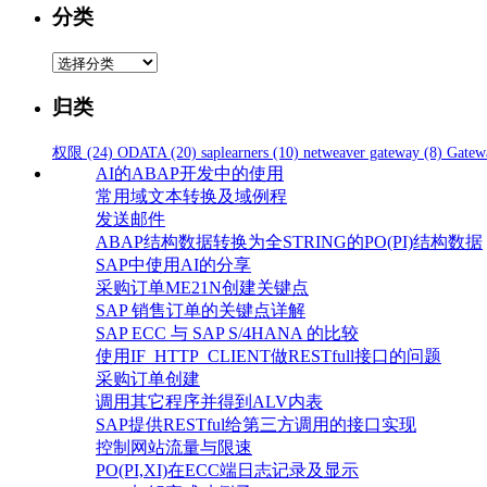
分类
分
类
归类
权限
(24)
ODATA
(20)
saplearners
(10)
netweaver gateway
(8)
Gatew
AI的ABAP开发中的使用
常用域文本转换及域例程
发送邮件
ABAP结构数据转换为全STRING的PO(PI)结构数据
SAP中使用AI的分享
采购订单ME21N创建关键点
SAP 销售订单的关键点详解
SAP ECC 与 SAP S/4HANA 的比较
使用IF_HTTP_CLIENT做RESTfull接口的问题
采购订单创建
调用其它程序并得到ALV内表
SAP提供RESTful给第三方调用的接口实现
控制网站流量与限速
PO(PI,XI)在ECC端日志记录及显示