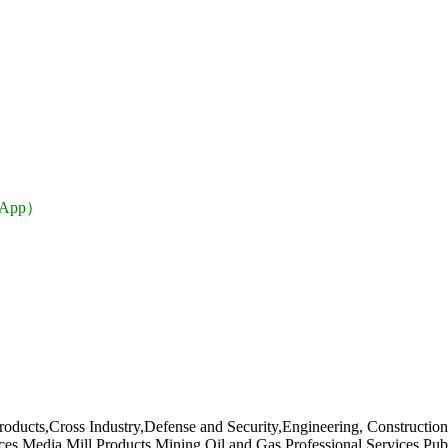
n App）
ucts,Cross Industry,Defense and Security,Engineering, Construction
es,Media,Mill Products,Mining,Oil and Gas,Professional Services,Publ