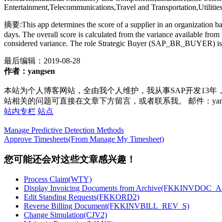
Entertainment,Telecommunications,Travel and Transportation,Utilitie
摘要:This app determines the score of a supplier in an organization bas
days. The overall score is calculated from the variance available from th
considered variance. The role Strategic Buyer (SAP_BR_BUYER) is r
最后编辑：
2019-08-28
作者：yangsen
本站为个人博客网站，全由我个人维护，我从事SAP开发13年
站相关的问题可直接在文章下方留言，或者联系我。 邮件：yan252@16
站内专栏
站点
Manage Predictive Detection Methods
Approve Timesheets(From Manage My Timesheet)
您可能还会对这些文章感兴趣！
Process Claim(WTY)
Display Invoicing Documents from Archive(FKKINVDO
Edit Standing Requests(FKKORD2)
Reverse Billing Document(FKKINVBILL_REV_S)
Change Simulation(CJV2)