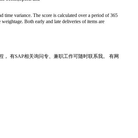
d time variance. The score is calculated over a period of 365
he weightage. Both early and late deliveries of items are
程， 有SAP相关询问专、兼职工作可随时联系我。 有网