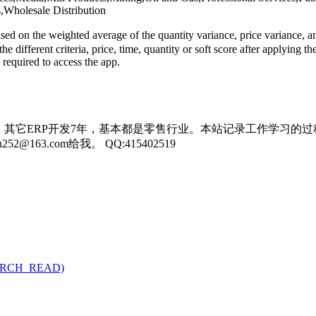
s,Wholesale Distribution
ed on the weighted average of the quantity variance, price variance, an
e different criteria, price, time, quantity or soft score after applying t
equired to access the app.
，其它ERP开发7年，基本都是零售行业。本站记录工作学习的过
3.com给我。 QQ:415402519
C_ARCH_READ)