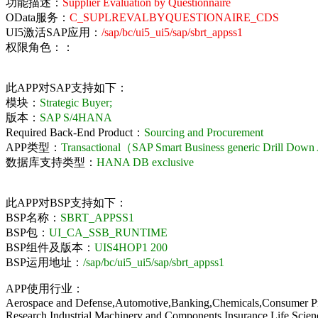
功能描述：
Supplier Evaluation by Questionnaire
OData服务：
C_SUPLREVALBYQUESTIONAIRE_CDS
UI5激活SAP应用：
/sap/bc/ui5_ui5/sap/sbrt_appss1
权限角色：：
此APP对SAP支持如下：
模块：
Strategic Buyer;
版本：
SAP S/4HANA
Required Back-End Product：
Sourcing and Procurement
APP类型：
Transactional（SAP Smart Business generic Drill Dow
数据库支持类型：
HANA DB exclusive
此APP对BSP支持如下：
BSP名称：
SBRT_APPSS1
BSP包：
UI_CA_SSB_RUNTIME
BSP组件及版本：
UIS4HOP1 200
BSP运用地址：
/sap/bc/ui5_ui5/sap/sbrt_appss1
APP使用行业：
Aerospace and Defense,Automotive,Banking,Chemicals,Consumer Prod
Research,Industrial Machinery and Components,Insurance,Life Scienc