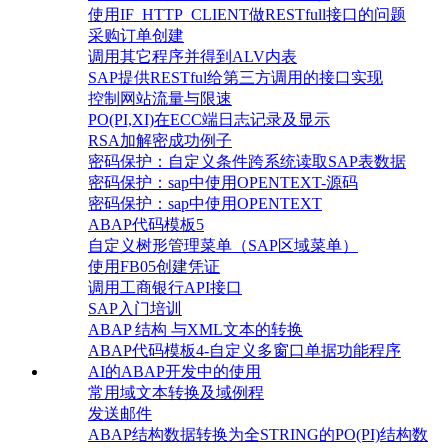
使用IF_HTTP_CLIENT做RESTfull接口的问题
采购订单创建
调用其它程序并得到ALV内表
SAP提供RESTful给第三方调用的接口实现
控制网站流量与限速
PO(PI,XI)在ECC端日志记录及显示
RSA加解密成功例子
密码保护：自定义条件跨系统读取SAP表数据
密码保护：sap中使用OPENTEXT-源码
密码保护：sap中使用OPENTEXT
ABAP代码模板5
自定义树形管理菜单（SAP区域菜单）
使用FB05创建凭证
调用工商银行API接口
SAP入门培训
ABAP 结构 与XML文本的转换
ABAP代码模板4-自定义多窗口单据功能程序
AI的ABAP开发中的使用
常用域文本转换及域例程
发送邮件
ABAP结构数据转换为全STRING的PO(PI)结构数