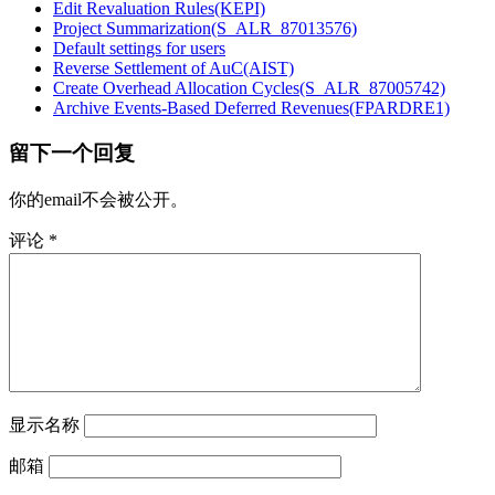
Edit Revaluation Rules(KEPI)
Project Summarization(S_ALR_87013576)
Default settings for users
Reverse Settlement of AuC(AIST)
Create Overhead Allocation Cycles(S_ALR_87005742)
Archive Events-Based Deferred Revenues(FPARDRE1)
留下一个回复
你的email不会被公开。
评论
*
显示名称
邮箱