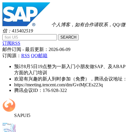
个人博客，如有合作请联系，QQ/微
信：415402519
SEARCH
订阅RSS
邮件订阅
- 最后更新：
2026-06-09
订阅源：
RSS
QQ邮箱
预计8月5日19点整为一新入门小朋友做SAP、及ABAP
方面的入门培训
欢迎有兴趣的新人到时参加（免费），腾讯会议地址：
https://meeting.tencent.com/dm/GviMjCEs223q
腾讯会议ID：176-928-322
SAPUI5