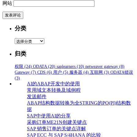
网站
分类
分
类
归类
权限
(24)
ODATA
(20)
saplearners
(10)
netweaver gateway
(8)
Gateway
(7)
CDS
(6)
用户
(5)
服务器
(4)
互联网
(3)
ODATA错误
(3)
AI的ABAP开发中的使用
常用域文本转换及域例程
发送邮件
ABAP结构数据转换为全STRING的PO(PI)结构数
据
SAP中使用AI的分享
采购订单ME21N创建关键点
SAP 销售订单的关键点详解
SAP ECC 与 SAP S/4HANA 的比较