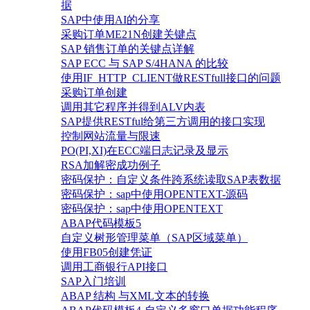
据
SAP中使用AI的分享
采购订单ME21N创建关键点
SAP 销售订单的关键点详解
SAP ECC 与 SAP S/4HANA 的比较
使用IF_HTTP_CLIENT做RESTfull接口的问题
采购订单创建
调用其它程序并得到ALV内表
SAP提供RESTful给第三方调用的接口实现
控制网站流量与限速
PO(PI,XI)在ECC端日志记录及显示
RSA加解密成功例子
密码保护：自定义条件跨系统读取SAP表数据
密码保护：sap中使用OPENTEXT-源码
密码保护：sap中使用OPENTEXT
ABAP代码模板5
自定义树形管理菜单（SAP区域菜单）
使用FB05创建凭证
调用工商银行API接口
SAP入门培训
ABAP 结构 与XML文本的转换