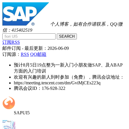
个人博客，如有合作请联系，QQ/微
信：415402519
SEARCH
订阅RSS
邮件订阅
- 最后更新：
2026-06-09
订阅源：
RSS
QQ邮箱
预计8月5日19点整为一新入门小朋友做SAP、及ABAP
方面的入门培训
欢迎有兴趣的新人到时参加（免费），腾讯会议地址：
https://meeting.tencent.com/dm/GviMjCEs223q
腾讯会议ID：176-928-322
SAPUI5