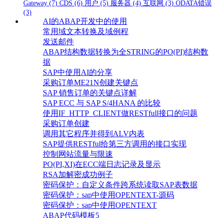
Gateway
(7)
CDS
(6)
用户
(5)
服务器
(4)
互联网
(3)
ODATA错误
(3)
AI的ABAP开发中的使用
常用域文本转换及域例程
发送邮件
ABAP结构数据转换为全STRING的PO(PI)结构数
据
SAP中使用AI的分享
采购订单ME21N创建关键点
SAP 销售订单的关键点详解
SAP ECC 与 SAP S/4HANA 的比较
使用IF_HTTP_CLIENT做RESTfull接口的问题
采购订单创建
调用其它程序并得到ALV内表
SAP提供RESTful给第三方调用的接口实现
控制网站流量与限速
PO(PI,XI)在ECC端日志记录及显示
RSA加解密成功例子
密码保护：自定义条件跨系统读取SAP表数据
密码保护：sap中使用OPENTEXT-源码
密码保护：sap中使用OPENTEXT
ABAP代码模板5