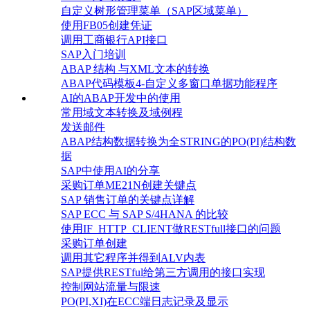
自定义树形管理菜单（SAP区域菜单）
使用FB05创建凭证
调用工商银行API接口
SAP入门培训
ABAP 结构 与XML文本的转换
ABAP代码模板4-自定义多窗口单据功能程序
AI的ABAP开发中的使用
常用域文本转换及域例程
发送邮件
ABAP结构数据转换为全STRING的PO(PI)结构数
据
SAP中使用AI的分享
采购订单ME21N创建关键点
SAP 销售订单的关键点详解
SAP ECC 与 SAP S/4HANA 的比较
使用IF_HTTP_CLIENT做RESTfull接口的问题
采购订单创建
调用其它程序并得到ALV内表
SAP提供RESTful给第三方调用的接口实现
控制网站流量与限速
PO(PI,XI)在ECC端日志记录及显示