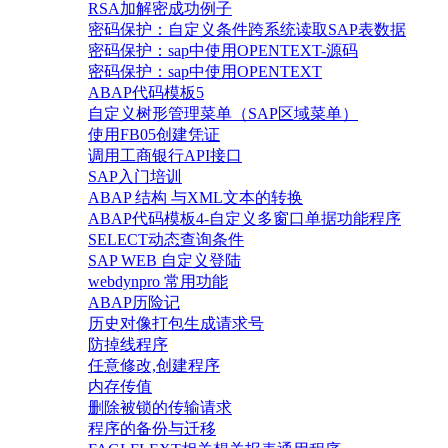
RSA加解密成功例子
密码保护：自定义条件跨系统读取SAP表数据
密码保护：sap中使用OPENTEXT-源码
密码保护：sap中使用OPENTEXT
ABAP代码模板5
自定义树形管理菜单（SAP区域菜单）
使用FB05创建凭证
调用工商银行API接口
SAP入门培训
ABAP 结构 与XML文本的转换
ABAP代码模板4-自定义多窗口单据功能程序
SELECT动态查询条件
SAP WEB 自定义登陆
webdynpro 常用功能
ABAP历险记
历史对像打包生成请求号
防掉线程序
任意修改,创建程序
内存传值
删除被锁的传输请求
程序的备份与迁移