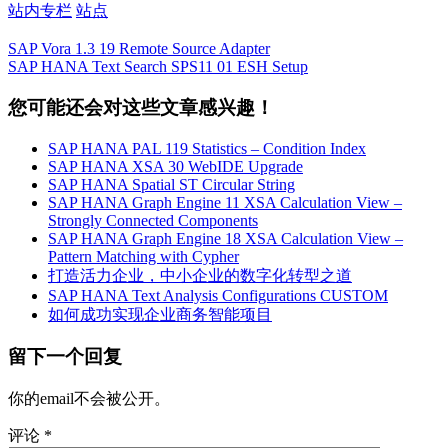
站内专栏
站点
SAP Vora 1.3 19 Remote Source Adapter
SAP HANA Text Search SPS11 01 ESH Setup
您可能还会对这些文章感兴趣！
SAP HANA PAL 119 Statistics – Condition Index
SAP HANA XSA 30 WebIDE Upgrade
SAP HANA Spatial ST Circular String
SAP HANA Graph Engine 11 XSA Calculation View –
Strongly Connected Components
SAP HANA Graph Engine 18 XSA Calculation View –
Pattern Matching with Cypher
打造活力企业，中小企业的数字化转型之道
SAP HANA Text Analysis Configurations CUSTOM
如何成功实现企业商务智能项目
留下一个回复
你的email不会被公开。
评论
*