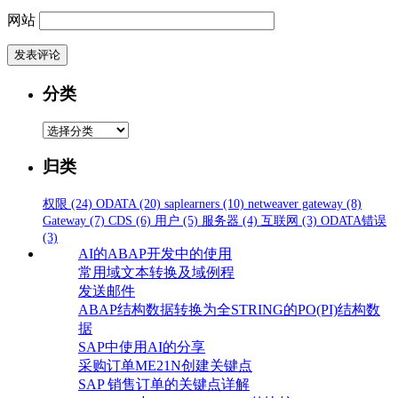
网站
分类
分
类
归类
权限
(24)
ODATA
(20)
saplearners
(10)
netweaver gateway
(8)
Gateway
(7)
CDS
(6)
用户
(5)
服务器
(4)
互联网
(3)
ODATA错误
(3)
AI的ABAP开发中的使用
常用域文本转换及域例程
发送邮件
ABAP结构数据转换为全STRING的PO(PI)结构数
据
SAP中使用AI的分享
采购订单ME21N创建关键点
SAP 销售订单的关键点详解