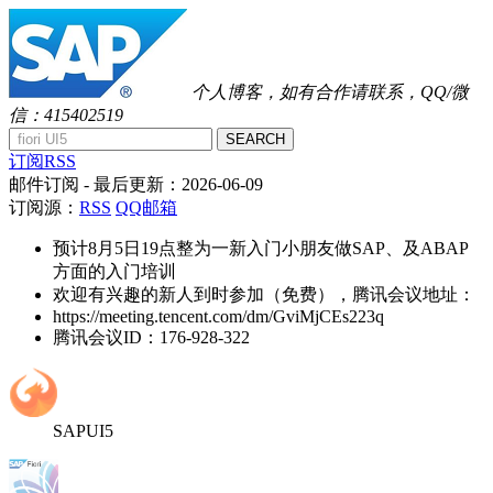
个人博客，如有合作请联系，QQ/微
信：415402519
SEARCH
订阅RSS
邮件订阅
- 最后更新：
2026-06-09
订阅源：
RSS
QQ邮箱
预计8月5日19点整为一新入门小朋友做SAP、及ABAP
方面的入门培训
欢迎有兴趣的新人到时参加（免费），腾讯会议地址：
https://meeting.tencent.com/dm/GviMjCEs223q
腾讯会议ID：176-928-322
SAPUI5