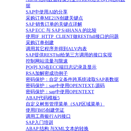
据
SAP中使用AI的分享
采购订单ME21N创建关键点
SAP 销售订单的关键点详解
SAP ECC 与 SAP S/4HANA 的比较
使用IF_HTTP_CLIENT做RESTfull接口的问题
采购订单创建
调用其它程序并得到ALV内表
SAP提供RESTful给第三方调用的接口实现
控制网站流量与限速
PO(PI,XI)在ECC端日志记录及显示
RSA加解密成功例子
密码保护：自定义条件跨系统读取SAP表数据
密码保护：sap中使用OPENTEXT-源码
密码保护：sap中使用OPENTEXT
ABAP代码模板5
自定义树形管理菜单（SAP区域菜单）
使用FB05创建凭证
调用工商银行API接口
SAP入门培训
ABAP 结构 与XML文本的转换