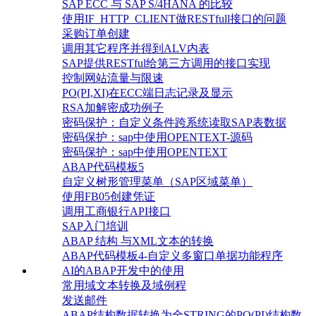
SAP ECC 与 SAP S/4HANA 的比较
使用IF_HTTP_CLIENT做RESTfull接口的问题
采购订单创建
调用其它程序并得到ALV内表
SAP提供RESTful给第三方调用的接口实现
控制网站流量与限速
PO(PI,XI)在ECC端日志记录及显示
RSA加解密成功例子
密码保护：自定义条件跨系统读取SAP表数据
密码保护：sap中使用OPENTEXT-源码
密码保护：sap中使用OPENTEXT
ABAP代码模板5
自定义树形管理菜单（SAP区域菜单）
使用FB05创建凭证
调用工商银行API接口
SAP入门培训
ABAP 结构 与XML文本的转换
ABAP代码模板4-自定义多窗口单据功能程序
AI的ABAP开发中的使用
常用域文本转换及域例程
发送邮件
ABAP结构数据转换为全STRING的PO(PI)结构数