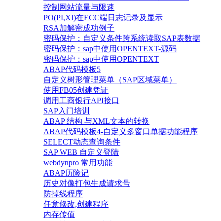
控制网站流量与限速
PO(PI,XI)在ECC端日志记录及显示
RSA加解密成功例子
密码保护：自定义条件跨系统读取SAP表数据
密码保护：sap中使用OPENTEXT-源码
密码保护：sap中使用OPENTEXT
ABAP代码模板5
自定义树形管理菜单（SAP区域菜单）
使用FB05创建凭证
调用工商银行API接口
SAP入门培训
ABAP 结构 与XML文本的转换
ABAP代码模板4-自定义多窗口单据功能程序
SELECT动态查询条件
SAP WEB 自定义登陆
webdynpro 常用功能
ABAP历险记
历史对像打包生成请求号
防掉线程序
任意修改,创建程序
内存传值