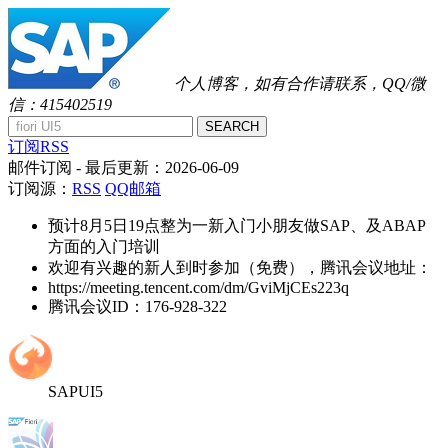
个人博客，如有合作请联系，QQ/微
信：415402519
SEARCH
订阅RSS
邮件订阅
- 最后更新：
2026-06-09
订阅源：
RSS
QQ邮箱
预计8月5日19点整为一新入门小朋友做SAP、及ABAP
方面的入门培训
欢迎有兴趣的新人到时参加（免费），腾讯会议地址：
https://meeting.tencent.com/dm/GviMjCEs223q
腾讯会议ID：176-928-322
SAPUI5