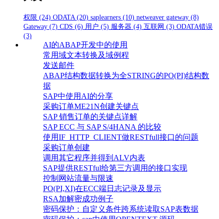
权限
(24)
ODATA
(20)
saplearners
(10)
netweaver gateway
(8)
Gateway
(7)
CDS
(6)
用户
(5)
服务器
(4)
互联网
(3)
ODATA错误
(3)
AI的ABAP开发中的使用
常用域文本转换及域例程
发送邮件
ABAP结构数据转换为全STRING的PO(PI)结构数
据
SAP中使用AI的分享
采购订单ME21N创建关键点
SAP 销售订单的关键点详解
SAP ECC 与 SAP S/4HANA 的比较
使用IF_HTTP_CLIENT做RESTfull接口的问题
采购订单创建
调用其它程序并得到ALV内表
SAP提供RESTful给第三方调用的接口实现
控制网站流量与限速
PO(PI,XI)在ECC端日志记录及显示
RSA加解密成功例子
密码保护：自定义条件跨系统读取SAP表数据