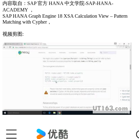
内容取自：SAP 官方 HANA 中文学院-SAP-HANA-
ACADEMY ，
SAP HANA Graph Engine 18 XSA Calculation View – Pattern
Matching with Cypher，
视频剪图: