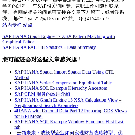
学习的过程， 有SAP相关询问专、兼职工作可随时联系
我。 有网站相关的问题可直接在文章下方留言，或者联系
我。 邮件：yan252@163.com给我。 QQ:415402519
站内专栏
站点
SAP HANA Graph Engine 17 XSA Pattern Matching with
Graphical Editor
SAP HANA PAL 118 Statistics – Data Summary
您可能还会对这些文章感兴趣！
SAP HANA Spatial Import Spatial Data Using CTL
Method
SAP HANA Series Compression Equidistant Table
SAP HANA SQL Example Hierarchy Ancestors
SAP CRM 服务的应用介绍
SAP HANA Graph Engine 13 XSA Calculation View –
Neighborhood Search Parameters
4HANA with External Data Part 12 Preparing CDS Views
for KPI Model
SAP HANA SQL Example Window Functions First Last
nth
"云领未来：成长型企业如何实现财务战略转型、优