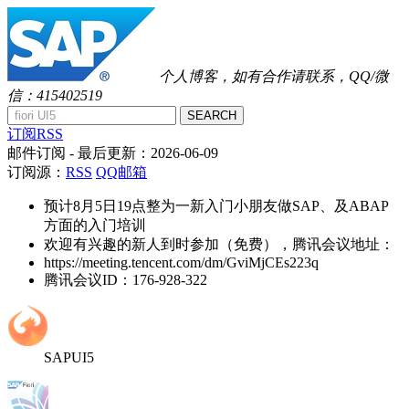
个人博客，如有合作请联系，QQ/微
信：415402519
SEARCH
订阅RSS
邮件订阅
- 最后更新：
2026-06-09
订阅源：
RSS
QQ邮箱
预计8月5日19点整为一新入门小朋友做SAP、及ABAP
方面的入门培训
欢迎有兴趣的新人到时参加（免费），腾讯会议地址：
https://meeting.tencent.com/dm/GviMjCEs223q
腾讯会议ID：176-928-322
SAPUI5