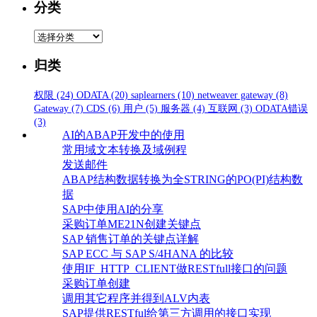
分类
分
类
归类
权限
(24)
ODATA
(20)
saplearners
(10)
netweaver gateway
(8)
Gateway
(7)
CDS
(6)
用户
(5)
服务器
(4)
互联网
(3)
ODATA错误
(3)
AI的ABAP开发中的使用
常用域文本转换及域例程
发送邮件
ABAP结构数据转换为全STRING的PO(PI)结构数
据
SAP中使用AI的分享
采购订单ME21N创建关键点
SAP 销售订单的关键点详解
SAP ECC 与 SAP S/4HANA 的比较
使用IF_HTTP_CLIENT做RESTfull接口的问题
采购订单创建
调用其它程序并得到ALV内表
SAP提供RESTful给第三方调用的接口实现