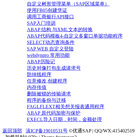
自定义树形管理菜单（SAP区域菜单）
使用FB05创建凭证
调用工商银行API接口
SAP入门培训
ABAP 结构 与XML文本的转换
ABAP代码模板4-自定义多窗口单据功能程序
SELECT动态查询条件
SAP WEB 自定义登陆
webdynpro 常用功能
ABAP历险记
历史对像打包生成请求号
防掉线程序
任意修改,创建程序
内存传值
删除被锁的传输请求
程序的备份与迁移
FAGLFLEXT相关想关报表通用程序
ABAP 原代码加密与保护
EXECL导入日期，时间，金额处理
返回顶部
滇ICP备19010531号
©优通SAP | QQ/WX:415402519