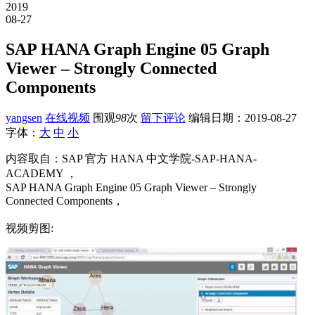
2019
08-27
SAP HANA Graph Engine 05 Graph
Viewer – Strongly Connected
Components
yangsen
在线视频
围观
98
次
留下评论
编辑日期：
2019-08-27
字体：
大
中
小
内容取自：SAP 官方 HANA 中文学院-SAP-HANA-
ACADEMY ，
SAP HANA Graph Engine 05 Graph Viewer – Strongly
Connected Components，
视频剪图: