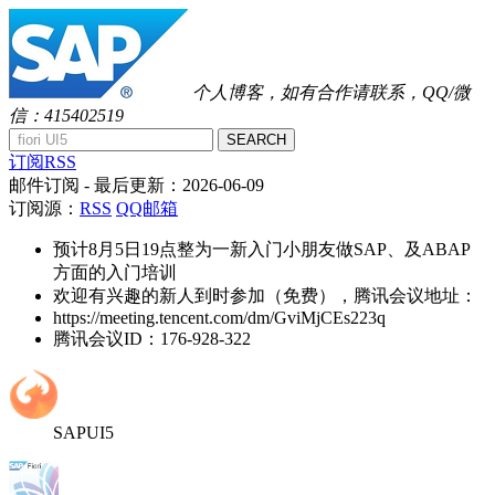
个人博客，如有合作请联系，QQ/微
信：415402519
SEARCH
订阅RSS
邮件订阅
- 最后更新：
2026-06-09
订阅源：
RSS
QQ邮箱
预计8月5日19点整为一新入门小朋友做SAP、及ABAP
方面的入门培训
欢迎有兴趣的新人到时参加（免费），腾讯会议地址：
https://meeting.tencent.com/dm/GviMjCEs223q
腾讯会议ID：176-928-322
SAPUI5