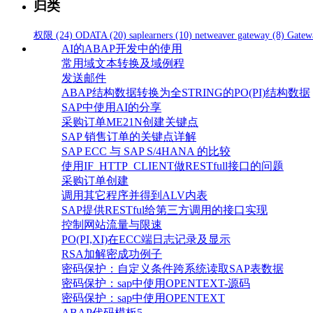
归类
权限
(24)
ODATA
(20)
saplearners
(10)
netweaver gateway
(8)
Gatew
AI的ABAP开发中的使用
常用域文本转换及域例程
发送邮件
ABAP结构数据转换为全STRING的PO(PI)结构数据
SAP中使用AI的分享
采购订单ME21N创建关键点
SAP 销售订单的关键点详解
SAP ECC 与 SAP S/4HANA 的比较
使用IF_HTTP_CLIENT做RESTfull接口的问题
采购订单创建
调用其它程序并得到ALV内表
SAP提供RESTful给第三方调用的接口实现
控制网站流量与限速
PO(PI,XI)在ECC端日志记录及显示
RSA加解密成功例子
密码保护：自定义条件跨系统读取SAP表数据
密码保护：sap中使用OPENTEXT-源码
密码保护：sap中使用OPENTEXT
ABAP代码模板5