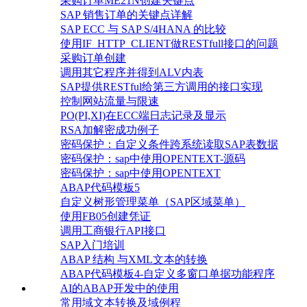
采购订单ME21N创建关键点
SAP 销售订单的关键点详解
SAP ECC 与 SAP S/4HANA 的比较
使用IF_HTTP_CLIENT做RESTfull接口的问题
采购订单创建
调用其它程序并得到ALV内表
SAP提供RESTful给第三方调用的接口实现
控制网站流量与限速
PO(PI,XI)在ECC端日志记录及显示
RSA加解密成功例子
密码保护：自定义条件跨系统读取SAP表数据
密码保护：sap中使用OPENTEXT-源码
密码保护：sap中使用OPENTEXT
ABAP代码模板5
自定义树形管理菜单（SAP区域菜单）
使用FB05创建凭证
调用工商银行API接口
SAP入门培训
ABAP 结构 与XML文本的转换
ABAP代码模板4-自定义多窗口单据功能程序
AI的ABAP开发中的使用
常用域文本转换及域例程