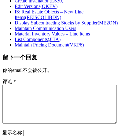
Create Installation(ES30)
Edit Versions(OKEV)
IS: Real Estate Objects – New Line
Items(REISCOLIBDN)
Display Subcontracting Stocks by Supplier(ME2ON)
Maintain Communication Users
Material Inventory Values – Line Items
List Components(JITA)
Maintain Pricing Document(VKP6)
留下一个回复
你的email不会被公开。
评论
*
显示名称