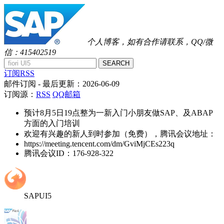
个人博客，如有合作请联系，QQ/微
信：415402519
SEARCH
订阅RSS
邮件订阅
- 最后更新：
2026-06-09
订阅源：
RSS
QQ邮箱
预计8月5日19点整为一新入门小朋友做SAP、及ABAP
方面的入门培训
欢迎有兴趣的新人到时参加（免费），腾讯会议地址：
https://meeting.tencent.com/dm/GviMjCEs223q
腾讯会议ID：176-928-322
SAPUI5