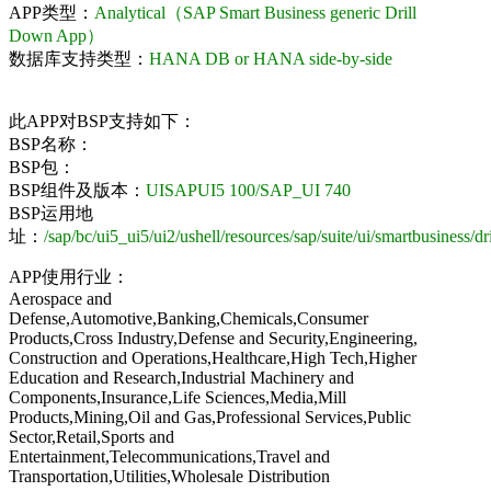
APP类型：
Analytical（SAP Smart Business generic Drill
Down App）
数据库支持类型：
HANA DB or HANA side-by-side
此APP对BSP支持如下：
BSP名称：
BSP包：
BSP组件及版本：
UISAPUI5 100/SAP_UI 740
BSP运用地
址：
/sap/bc/ui5_ui5/ui2/ushell/resources/sap/suite/ui/smartbusiness/d
APP使用行业：
Aerospace and
Defense,Automotive,Banking,Chemicals,Consumer
Products,Cross Industry,Defense and Security,Engineering,
Construction and Operations,Healthcare,High Tech,Higher
Education and Research,Industrial Machinery and
Components,Insurance,Life Sciences,Media,Mill
Products,Mining,Oil and Gas,Professional Services,Public
Sector,Retail,Sports and
Entertainment,Telecommunications,Travel and
Transportation,Utilities,Wholesale Distribution