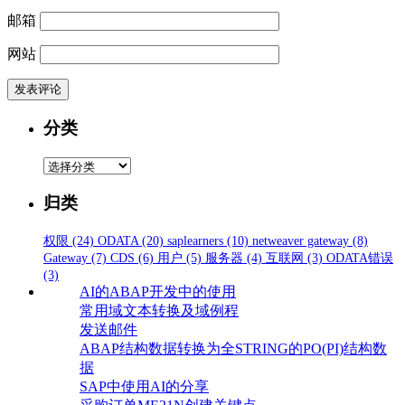
邮箱
网站
分类
分
类
归类
权限
(24)
ODATA
(20)
saplearners
(10)
netweaver gateway
(8)
Gateway
(7)
CDS
(6)
用户
(5)
服务器
(4)
互联网
(3)
ODATA错误
(3)
AI的ABAP开发中的使用
常用域文本转换及域例程
发送邮件
ABAP结构数据转换为全STRING的PO(PI)结构数
据
SAP中使用AI的分享