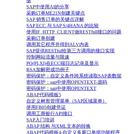
据
SAP中使用AI的分享
采购订单ME21N创建关键点
SAP 销售订单的关键点详解
SAP ECC 与 SAP S/4HANA 的比较
使用IF_HTTP_CLIENT做RESTfull接口的问题
采购订单创建
调用其它程序并得到ALV内表
SAP提供RESTful给第三方调用的接口实现
控制网站流量与限速
PO(PI,XI)在ECC端日志记录及显示
RSA加解密成功例子
密码保护：自定义条件跨系统读取SAP表数据
密码保护：sap中使用OPENTEXT-源码
密码保护：sap中使用OPENTEXT
ABAP代码模板5
自定义树形管理菜单（SAP区域菜单）
使用FB05创建凭证
调用工商银行API接口
SAP入门培训
ABAP 结构 与XML文本的转换
ABAP代码模板4-自定义多窗口单据功能程序