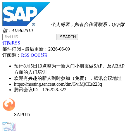
个人博客，如有合作请联系，QQ/微
信：415402519
SEARCH
订阅RSS
邮件订阅
- 最后更新：
2026-06-09
订阅源：
RSS
QQ邮箱
预计8月5日19点整为一新入门小朋友做SAP、及ABAP
方面的入门培训
欢迎有兴趣的新人到时参加（免费），腾讯会议地址：
https://meeting.tencent.com/dm/GviMjCEs223q
腾讯会议ID：176-928-322
SAPUI5