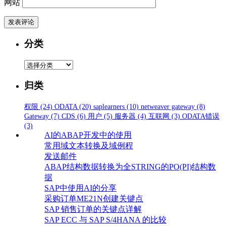
网站
分类
分
类
归类
权限
(24)
ODATA
(20)
saplearners
(10)
netweaver gateway
(8)
Gateway
(7)
CDS
(6)
用户
(5)
服务器
(4)
互联网
(3)
ODATA错误
(3)
AI的ABAP开发中的使用
常用域文本转换及域例程
发送邮件
ABAP结构数据转换为全STRING的PO(PI)结构数
据
SAP中使用AI的分享
采购订单ME21N创建关键点
SAP 销售订单的关键点详解
SAP ECC 与 SAP S/4HANA 的比较