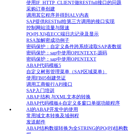
使用IF_HTTP_CLIENT做RESTfull接口的问题
采购订单创建
调用其它程序并得到ALV内表
SAP提供RESTful给第三方调用的接口实现
控制网站流量与限速
PO(PI,XI)在ECC端日志记录及显示
RSA加解密成功例子
密码保护：自定义条件跨系统读取SAP表数据
密码保护：sap中使用OPENTEXT-源码
密码保护：sap中使用OPENTEXT
ABAP代码模板5
自定义树形管理菜单（SAP区域菜单）
使用FB05创建凭证
调用工商银行API接口
SAP入门培训
ABAP 结构 与XML文本的转换
ABAP代码模板4-自定义多窗口单据功能程序
AI的ABAP开发中的使用
常用域文本转换及域例程
发送邮件
ABAP结构数据转换为全STRING的PO(PI)结构数