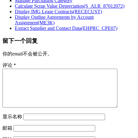
Manage Purchasing Category
Calculate Scrap Value Depreciation(S_ALR_87012072)
Display IMG Lease Contracts(RECECUST)
Display Outline Agreements by Account
Assignment(ME3K)
Extract Supplier and Contact Data(EHPRC_CPE07)
留下一个回复
你的email不会被公开。
评论
*
显示名称
邮箱