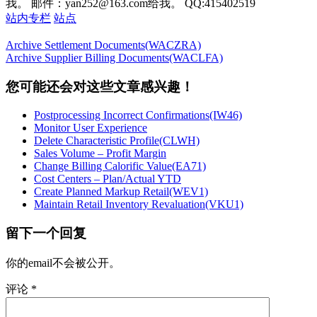
我。 邮件：yan252@163.com给我。 QQ:415402519
站内专栏
站点
Archive Settlement Documents(WACZRA)
Archive Supplier Billing Documents(WACLFA)
您可能还会对这些文章感兴趣！
Postprocessing Incorrect Confirmations(IW46)
Monitor User Experience
Delete Characteristic Profile(CLWH)
Sales Volume – Profit Margin
Change Billing Calorific Value(EA71)
Cost Centers – Plan/Actual YTD
Create Planned Markup Retail(WEV1)
Maintain Retail Inventory Revaluation(VKU1)
留下一个回复
你的email不会被公开。
评论
*