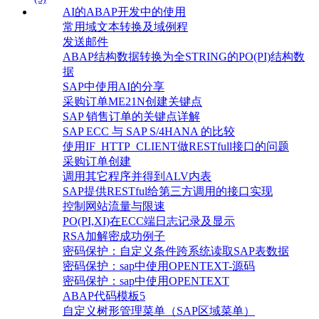
AI的ABAP开发中的使用
常用域文本转换及域例程
发送邮件
ABAP结构数据转换为全STRING的PO(PI)结构数
据
SAP中使用AI的分享
采购订单ME21N创建关键点
SAP 销售订单的关键点详解
SAP ECC 与 SAP S/4HANA 的比较
使用IF_HTTP_CLIENT做RESTfull接口的问题
采购订单创建
调用其它程序并得到ALV内表
SAP提供RESTful给第三方调用的接口实现
控制网站流量与限速
PO(PI,XI)在ECC端日志记录及显示
RSA加解密成功例子
密码保护：自定义条件跨系统读取SAP表数据
密码保护：sap中使用OPENTEXT-源码
密码保护：sap中使用OPENTEXT
ABAP代码模板5
自定义树形管理菜单（SAP区域菜单）