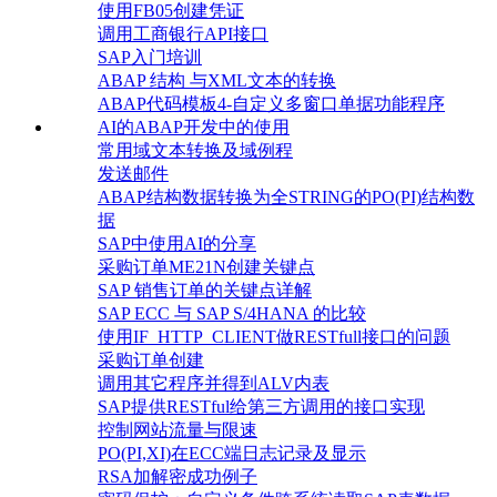
使用FB05创建凭证
调用工商银行API接口
SAP入门培训
ABAP 结构 与XML文本的转换
ABAP代码模板4-自定义多窗口单据功能程序
AI的ABAP开发中的使用
常用域文本转换及域例程
发送邮件
ABAP结构数据转换为全STRING的PO(PI)结构数
据
SAP中使用AI的分享
采购订单ME21N创建关键点
SAP 销售订单的关键点详解
SAP ECC 与 SAP S/4HANA 的比较
使用IF_HTTP_CLIENT做RESTfull接口的问题
采购订单创建
调用其它程序并得到ALV内表
SAP提供RESTful给第三方调用的接口实现
控制网站流量与限速
PO(PI,XI)在ECC端日志记录及显示
RSA加解密成功例子