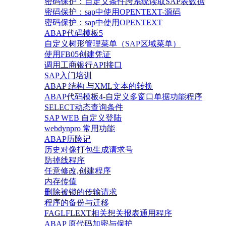
密码保护：自定义条件跨系统读取SAP表数据
密码保护：sap中使用OPENTEXT-源码
密码保护：sap中使用OPENTEXT
ABAP代码模板5
自定义树形管理菜单（SAP区域菜单）
使用FB05创建凭证
调用工商银行API接口
SAP入门培训
ABAP 结构 与XML文本的转换
ABAP代码模板4-自定义多窗口单据功能程序
SELECT动态查询条件
SAP WEB 自定义登陆
webdynpro 常用功能
ABAP历险记
历史对像打包生成请求号
防掉线程序
任意修改,创建程序
内存传值
删除被锁的传输请求
程序的备份与迁移
FAGLFLEXT相关想关报表通用程序
ABAP 原代码加密与保护