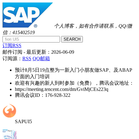
个人博客，如有合作请联系，QQ/微
信：415402519
SEARCH
订阅RSS
邮件订阅
- 最后更新：
2026-06-09
订阅源：
RSS
QQ邮箱
预计8月5日19点整为一新入门小朋友做SAP、及ABAP
方面的入门培训
欢迎有兴趣的新人到时参加（免费），腾讯会议地址：
https://meeting.tencent.com/dm/GviMjCEs223q
腾讯会议ID：176-928-322
SAPUI5