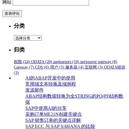
网站
分类
分
类
归类
权限
(24)
ODATA
(20)
saplearners
(10)
netweaver gateway
(8)
Gateway
(7)
CDS
(6)
用户
(5)
服务器
(4)
互联网
(3)
ODATA错误
(3)
AI的ABAP开发中的使用
常用域文本转换及域例程
发送邮件
ABAP结构数据转换为全STRING的PO(PI)结构数
据
SAP中使用AI的分享
采购订单ME21N创建关键点
SAP 销售订单的关键点详解
SAP ECC 与 SAP S/4HANA 的比较