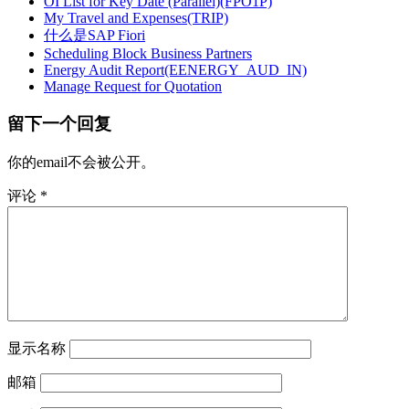
OI List for Key Date (Parallel)(FPO1P)
My Travel and Expenses(TRIP)
什么是SAP Fiori
Scheduling Block Business Partners
Energy Audit Report(EENERGY_AUD_IN)
Manage Request for Quotation
留下一个回复
你的email不会被公开。
评论
*
显示名称
邮箱