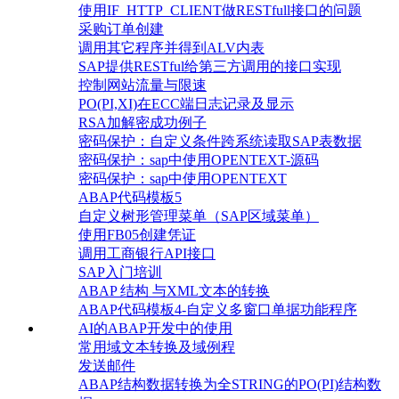
使用IF_HTTP_CLIENT做RESTfull接口的问题
采购订单创建
调用其它程序并得到ALV内表
SAP提供RESTful给第三方调用的接口实现
控制网站流量与限速
PO(PI,XI)在ECC端日志记录及显示
RSA加解密成功例子
密码保护：自定义条件跨系统读取SAP表数据
密码保护：sap中使用OPENTEXT-源码
密码保护：sap中使用OPENTEXT
ABAP代码模板5
自定义树形管理菜单（SAP区域菜单）
使用FB05创建凭证
调用工商银行API接口
SAP入门培训
ABAP 结构 与XML文本的转换
ABAP代码模板4-自定义多窗口单据功能程序
AI的ABAP开发中的使用
常用域文本转换及域例程
发送邮件
ABAP结构数据转换为全STRING的PO(PI)结构数