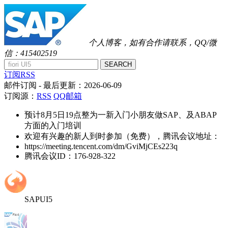
个人博客，如有合作请联系，QQ/微
信：415402519
SEARCH
订阅RSS
邮件订阅
- 最后更新：
2026-06-09
订阅源：
RSS
QQ邮箱
预计8月5日19点整为一新入门小朋友做SAP、及ABAP
方面的入门培训
欢迎有兴趣的新人到时参加（免费），腾讯会议地址：
https://meeting.tencent.com/dm/GviMjCEs223q
腾讯会议ID：176-928-322
SAPUI5