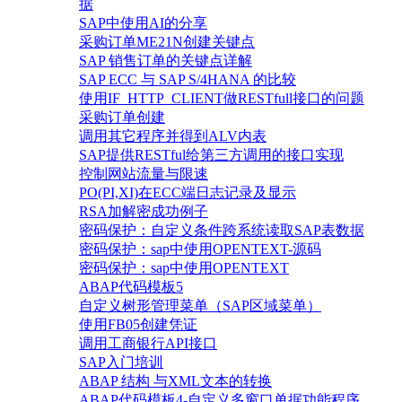
据
SAP中使用AI的分享
采购订单ME21N创建关键点
SAP 销售订单的关键点详解
SAP ECC 与 SAP S/4HANA 的比较
使用IF_HTTP_CLIENT做RESTfull接口的问题
采购订单创建
调用其它程序并得到ALV内表
SAP提供RESTful给第三方调用的接口实现
控制网站流量与限速
PO(PI,XI)在ECC端日志记录及显示
RSA加解密成功例子
密码保护：自定义条件跨系统读取SAP表数据
密码保护：sap中使用OPENTEXT-源码
密码保护：sap中使用OPENTEXT
ABAP代码模板5
自定义树形管理菜单（SAP区域菜单）
使用FB05创建凭证
调用工商银行API接口
SAP入门培训
ABAP 结构 与XML文本的转换
ABAP代码模板4-自定义多窗口单据功能程序