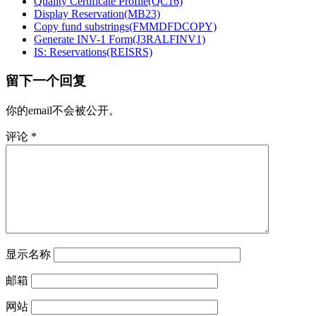
Quality Certificate Profile(QC16)
Display Reservation(MB23)
Copy fund substrings(FMMDFDCOPY)
Generate INV-1 Form(J3RALFINV1)
IS: Reservations(REISRS)
留下一个回复
你的email不会被公开。
评论
*
显示名称
邮箱
网站