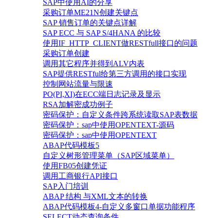
SAP中使用AI的分享
采购订单ME21N创建关键点
SAP 销售订单的关键点详解
SAP ECC 与 SAP S/4HANA 的比较
使用IF_HTTP_CLIENT做RESTfull接口的问题
采购订单创建
调用其它程序并得到ALV内表
SAP提供RESTful给第三方调用的接口实现
控制网站流量与限速
PO(PI,XI)在ECC端日志记录及显示
RSA加解密成功例子
密码保护：自定义条件跨系统读取SAP表数据
密码保护：sap中使用OPENTEXT-源码
密码保护：sap中使用OPENTEXT
ABAP代码模板5
自定义树形管理菜单（SAP区域菜单）
使用FB05创建凭证
调用工商银行API接口
SAP入门培训
ABAP 结构 与XML文本的转换
ABAP代码模板4-自定义多窗口单据功能程序
SELECT动态查询条件