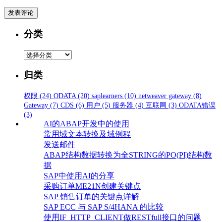
分类
分
类
归类
权限
(24)
ODATA
(20)
saplearners
(10)
netweaver gateway
(8)
Gateway
(7)
CDS
(6)
用户
(5)
服务器
(4)
互联网
(3)
ODATA错误
(3)
AI的ABAP开发中的使用
常用域文本转换及域例程
发送邮件
ABAP结构数据转换为全STRING的PO(PI)结构数
据
SAP中使用AI的分享
采购订单ME21N创建关键点
SAP 销售订单的关键点详解
SAP ECC 与 SAP S/4HANA 的比较
使用IF_HTTP_CLIENT做RESTfull接口的问题