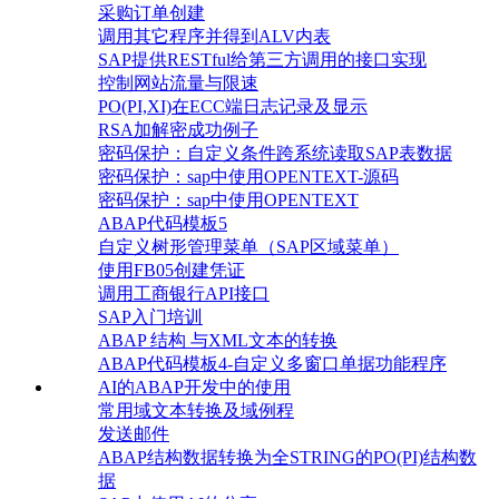
采购订单创建
调用其它程序并得到ALV内表
SAP提供RESTful给第三方调用的接口实现
控制网站流量与限速
PO(PI,XI)在ECC端日志记录及显示
RSA加解密成功例子
密码保护：自定义条件跨系统读取SAP表数据
密码保护：sap中使用OPENTEXT-源码
密码保护：sap中使用OPENTEXT
ABAP代码模板5
自定义树形管理菜单（SAP区域菜单）
使用FB05创建凭证
调用工商银行API接口
SAP入门培训
ABAP 结构 与XML文本的转换
ABAP代码模板4-自定义多窗口单据功能程序
AI的ABAP开发中的使用
常用域文本转换及域例程
发送邮件
ABAP结构数据转换为全STRING的PO(PI)结构数
据