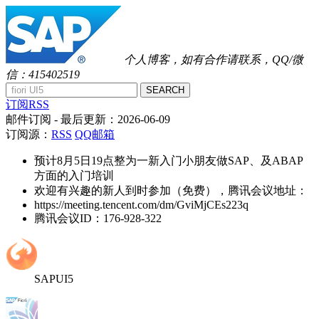
个人博客，如有合作请联系，QQ/微
信：415402519
SEARCH
订阅RSS
邮件订阅
- 最后更新：
2026-06-09
订阅源：
RSS
QQ邮箱
预计8月5日19点整为一新入门小朋友做SAP、及ABAP
方面的入门培训
欢迎有兴趣的新人到时参加（免费），腾讯会议地址：
https://meeting.tencent.com/dm/GviMjCEs223q
腾讯会议ID：176-928-322
SAPUI5